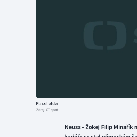
Curling
Dostihy
Florbal
Futsal
Golf
Gymnastika
Placeholder
Zdroj:
ČT sport
Neuss - Žokej Filip Minařík
kariéře se stal německým š