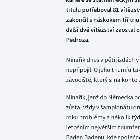
titulu potřeboval 81 vítězs
zakončil s náskokem tří t
další dvě vítězství zaostal
Pedroza.
Minařík dnes v pěti jízdách 
nepřipojil. O jeho triumfu t
závodiště, který si na konto 
Minařík, jenž do Německa od
zůstal vždy v šampionátu dr
roku problémy a několik týd
letošním největším triumfe
Baden Badenu, kde společně