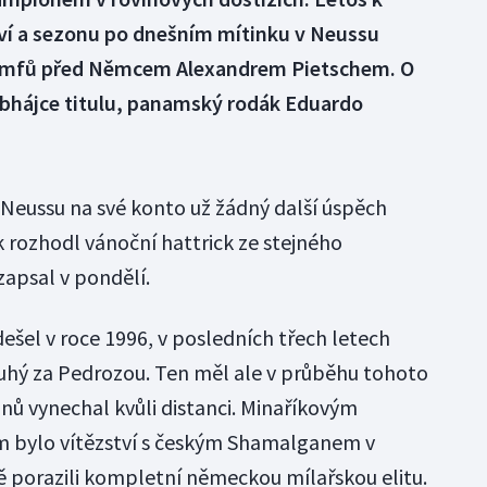
tví a sezonu po dnešním mítinku v Neussu
riumfů před Němcem Alexandrem Pietschem. O
 obhájce titulu, panamský rodák Eduardo
v Neussu na své konto už žádný další úspěch
ak rozhodl vánoční hattrick ze stejného
zapsal v pondělí.
ešel v roce 1996, v posledních třech letech
uhý za Pedrozou. Ten měl ale v průběhu tohoto
nů vynechal kvůli distanci. Minaříkovým
m bylo vítězství s českým Shamalganem v
 porazili kompletní německou mílařskou elitu.