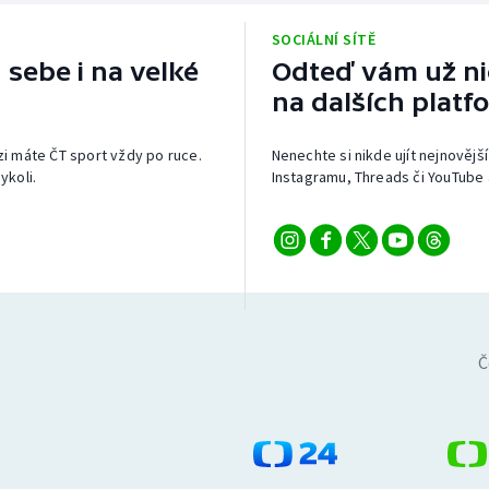
SOCIÁLNÍ SÍTĚ
 sebe i na velké
Odteď vám už nic
na dalších platf
izi máte ČT sport vždy po ruce.
Nenechte si nikde ujít nejnovější
ykoli.
Instagramu, Threads či YouTube 
Č