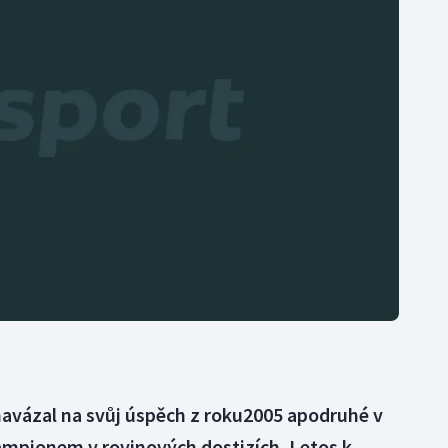
Moderní pětiboj
Triatlon
Motorsport
Veslování
Olympijské hry
Vodní slalom
Parasport
Volejbal
Plavání
Ostatní
Plážový volejbal
 navázal na svůj úspěch z roku2005 apodruhé v
ampionem v rovinových dostizích. Letos k