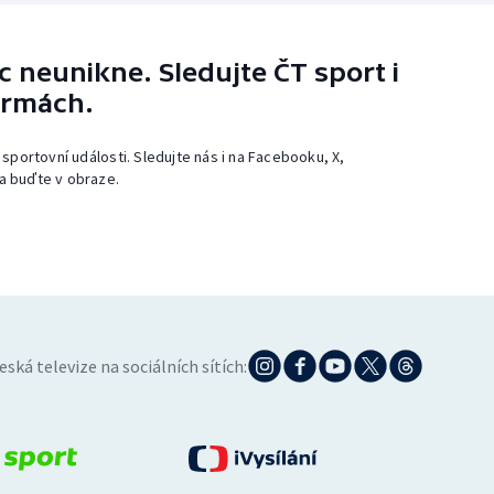
 neunikne. Sledujte ČT sport i
ormách.
 sportovní události. Sledujte nás i na Facebooku, X,
a buďte v obraze.
eská televize na sociálních sítích: