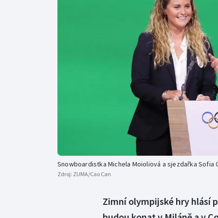
Curling
Dostihy
Florbal
Futsal
Golf
Gymnastika
Snowboardistka Michela Moioliová a sjezdařka Sofia 
Zdroj:
ZUMA/Cao Can
Zimní olympijské hry hlásí po
budou konat v Miláně a v C