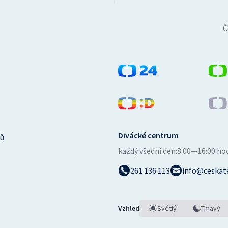
Č
Divácké centrum
ů
každý všední den:
8:00—16:00 ho
261 136 113
info@ceskate
Vzhled
Světlý
Tmavý