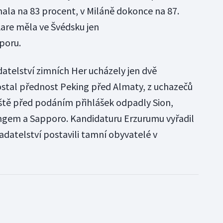
ala na 83 procent, v Miláně dokonce na 87.
are měla ve Švédsku jen
poru.
atelství zimních Her ucházely jen dvě
ostal přednost Peking před Almaty, z uchazečů
ještě před podáním přihlášek odpadly Sion,
ngem a Sapporo. Kandidaturu Erzurumu vyřadil
adatelství postavili tamní obyvatelé v