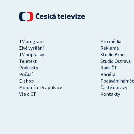
TV program
Pro média
Živé vysílání
Reklama
TV poplatky
Studio Brno
Teletext
Studio Ostrava
Podcasty
Rada ČT
Počasí
Kariéra
E-shop
Podávání námět
Mobilní a TV aplikace
Časté dotazy
Vše o ČT
Kontakty