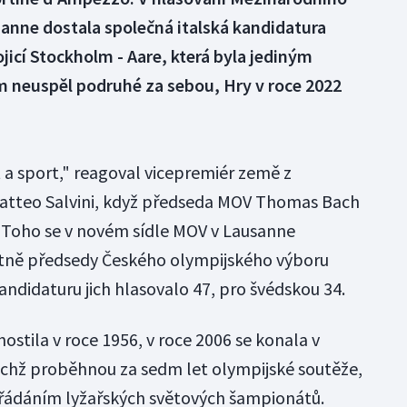
anne dostala společná italská kandidatura
icí Stockholm - Aare, která byla jediným
 neuspěl podruhé za sebou, Hry v roce 2022
t a sport," reagoval vicepremiér země z
atteo Salvini, když předseda MOV Thomas Bach
 Toho se v novém sídle MOV v Lausanne
etně předsedy Českého olympijského výboru
kandidaturu jich hlasovalo 47, pro švédskou 34.
ostila v roce 1956, v roce 2006 se konala v
 nichž proběhnou za sedm let olympijské soutěže,
ořádáním lyžařských světových šampionátů.