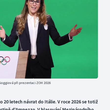
Moderní pětiboj
Triatlon
Motorsport
Veslování
Olympijské hry
Vodní slalom
Parasport
Volejbal
Plavání
Ostatní
Plážový volejbal
Goggiová při prezentaci ZOH 2026
 20 letech návrat do Itálie. V roce 2026 se totiž
ortině d'Ampezzo. V hlasování Mezinárodního