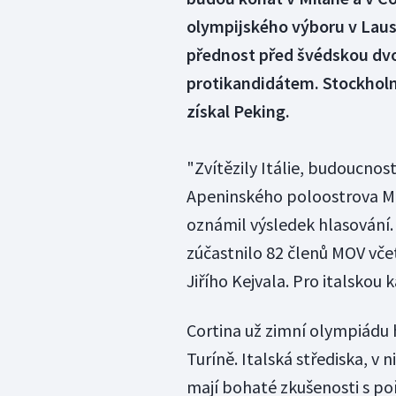
olympijského výboru v Laus
přednost před švédskou dvoj
protikandidátem. Stockholm
získal Peking.
"Zvítězily Itálie, budoucnos
Apeninského poloostrova M
oznámil výsledek hlasování.
zúčastnilo 82 členů MOV vč
Jiřího Kejvala. Pro italskou 
Cortina už zimní olympiádu h
Turíně. Italská střediska, v
mají bohaté zkušenosti s p