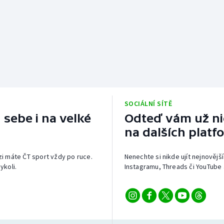
SOCIÁLNÍ SÍTĚ
 sebe i na velké
Odteď vám už nic
na dalších platf
izi máte ČT sport vždy po ruce.
Nenechte si nikde ujít nejnovější
ykoli.
Instagramu, Threads či YouTube 