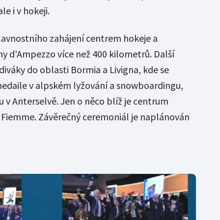
e i v hokeji.
slavnostního zahájení centrem hokeje a
iny d'Ampezzo více než 400 kilometrů. Další
 diváky do oblasti Bormia a Livigna, kde se
edaile v alpském lyžování a snowboardingu,
 v Anterselvě. Jen o něco blíž je centrum
di Fiemme. Závěrečný ceremoniál je naplánován