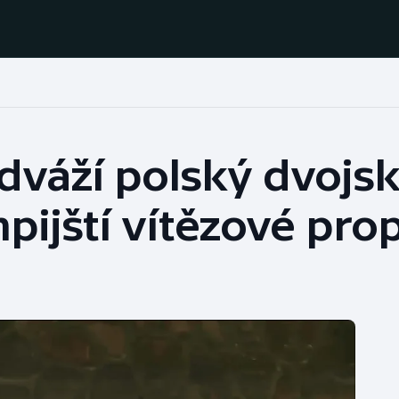
Házená
Ragby
odváží polský dvojsk
Jezdectví
Rychlobruslení
ijští vítězové prop
Rychlostní
Judo
kanoistika
Krasobruslení
Short track
Lezení
Sportovní střelba
Lyže a snowboard
Stolní tenis