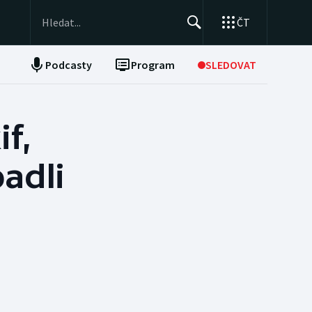
ČT
Podcasty
Program
SLEDOVAT
NEPŘEHLÉDNĚTE
Soutěže
if,
Historické návraty
adli
Aplikace ČT sport
AZ kvíz