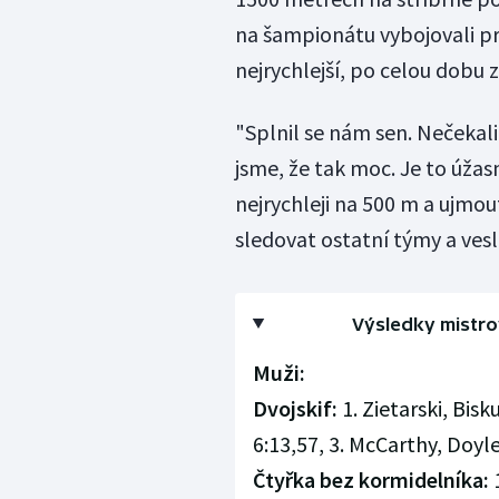
na šampionátu vybojovali prv
nejrychlejší, po celou dobu 
"Splnil se nám sen. Nečekali 
jsme, že tak moc. Je to úžas
nejrychleji na 500 m a ujmo
sledovat ostatní týmy a vesl
Výsledky mistrov
Muži:
Dvojskif:
1. Zietarski, Bisk
6:13,57, 3. McCarthy, Doyle 
Čtyřka bez kormidelníka:
1