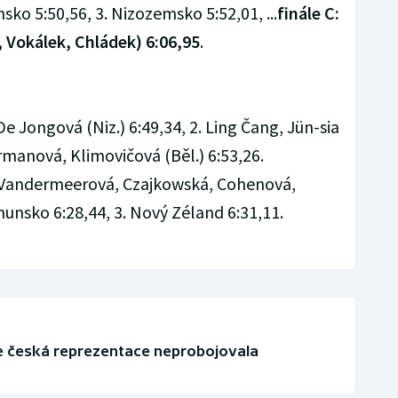
sko 5:50,56, 3. Nizozemsko 5:52,01, ...
finále C:
, Vokálek, Chládek) 6:06,95
.
e Jongová (Niz.) 6:49,34, 2. Ling Čang, Jün-sia
urmanová, Klimovičová (Běl.) 6:53,26.
(Vandermeerová, Czajkowská, Cohenová,
munsko 6:28,44, 3. Nový Zéland 6:31,11.
se česká reprezentace neprobojovala