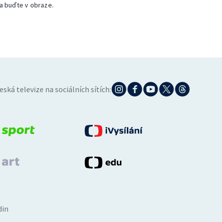
a buďte v obraze.
eská televize na sociálních sítích:
din