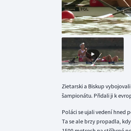
Zietarski a Biskup vybojoval
šampionátu. Přidali ji k evro
Poláci se ujali vedení hned p
Ta se ale brzy propadla, když
1500 metrech na stříbrné poz