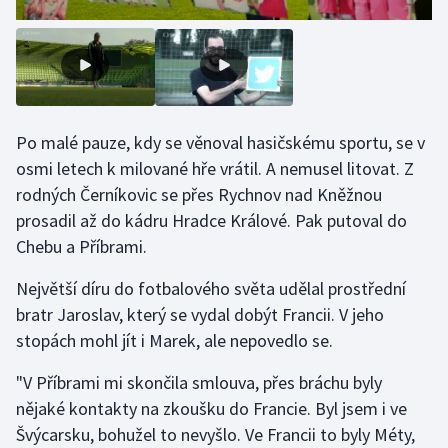
Olympijské hry
Parasport
Plavání
Po malé pauze, kdy se věnoval hasičskému sportu, se v
osmi letech k milované hře vrátil. A nemusel litovat. Z
Plážový volejbal
rodných Černíkovic se přes Rychnov nad Kněžnou
prosadil až do kádru Hradce Králové. Pak putoval do
Ragby
Chebu a Příbrami.
Rychlobruslení
Největší díru do fotbalového světa udělal prostřední
bratr Jaroslav, který se vydal dobýt Francii. V jeho
Rychlostní kanoistika
stopách mohl jít i Marek, ale nepovedlo se.
Short track
"V Příbrami mi skončila smlouva, přes bráchu byly
nějaké kontakty na zkoušku do Francie. Byl jsem i ve
Sportovní střelba
Švýcarsku, bohužel to nevyšlo. Ve Francii to byly Méty,