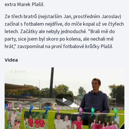
extra Marek Plašil.
Gymnastika
Ze třech bratrů (nejstarším Jan, prostředním Jaroslav)
začínal s fotbalem nejdříve, do míče kopal už ve čtyřech
Házená
letech. Začátky ale nebyly jednoduché. "Brali mě do
party, sice jsem byl skoro po kolena, ale nechali mě
Jezdectví
hrát," zavzpomínal na první fotbalové krůčky Plašil.
Judo
Videa
Krasobruslení
Lezení
Lyže a snowboard
Moderní pětiboj
Motorsport