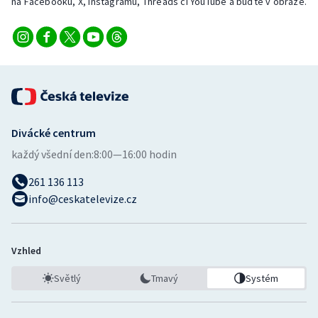
na Facebooku, X, Instagramu, Threads či YouTube a buďte v obraze.
Divácké centrum
každý všední den:
8:00—16:00 hodin
261 136 113
info@ceskatelevize.cz
Vzhled
Světlý
Tmavý
Systém