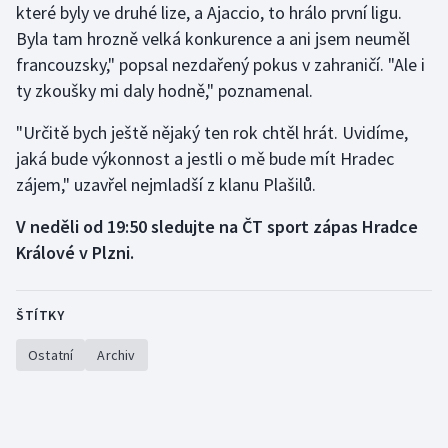
které byly ve druhé lize, a Ajaccio, to hrálo první ligu.
Stolní tenis
Byla tam hrozně velká konkurence a ani jsem neuměl
Triatlon
francouzsky," popsal nezdařený pokus v zahraničí. "Ale i
ty zkoušky mi daly hodně," poznamenal.
Veslování
"Určitě bych ještě nějaký ten rok chtěl hrát. Uvidíme,
jaká bude výkonnost a jestli o mě bude mít Hradec
Vodní slalom
zájem," uzavřel nejmladší z klanu Plašilů.
Volejbal
V neděli od 19:50 sledujte na ČT sport zápas Hradce
Králové v Plzni.
Ostatní
ŠTÍTKY
Ostatní
Archiv