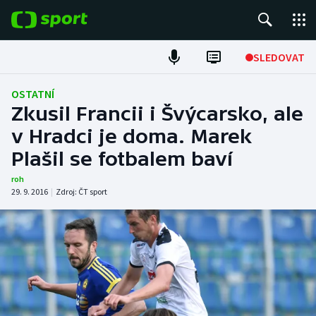
POPULÁRNÍ
SLEDOVAT
Fotbal
OSTATNÍ
Zkusil Francii i Švýcarsko, ale
Hokej
v Hradci je doma. Marek
Plašil se fotbalem baví
Tenis
roh
Atletika
29. 9. 2016
|
Zdroj:
ČT sport
Cyklistika
DALŠÍ SPORTY
Americký fotbal
NEPŘEHLÉDNĚTE