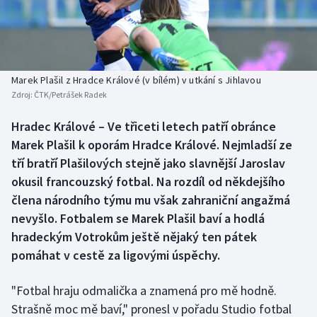
Baseball a softbal
Soutěže
Basketbal
Historické návraty
Biatlon
Aplikace ČT sport
Marek Plašil z Hradce Králové (v bílém) v utkání s Jihlavou
Zdroj:
ČTK/Petrášek Radek
Boby a skeleton
AZ kvíz
Hradec Králové – Ve třiceti letech patří obránce
Marek Plašil k oporám Hradce Králové. Nejmladší ze
Box
tří bratří Plašilových stejně jako slavnější Jaroslav
Curling
okusil francouzský fotbal. Na rozdíl od někdejšího
člena národního týmu mu však zahraniční angažmá
Dostihy
nevyšlo. Fotbalem se Marek Plašil baví a hodlá
hradeckým Votrokům ještě nějaký ten pátek
Florbal
pomáhat v cestě za ligovými úspěchy.
Futsal
"Fotbal hraju odmalička a znamená pro mě hodně.
Strašně moc mě baví," pronesl v pořadu Studio fotbal
Golf