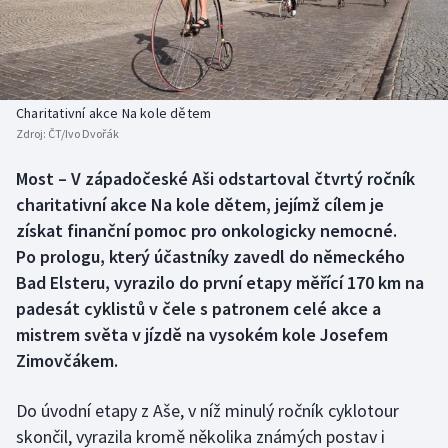
Baseball a softbal
Soutěže
Basketbal
Historické návraty
Biatlon
Aplikace ČT sport
Charitativní akce Na kole dětem
Zdroj:
ČT/Ivo Dvořák
Boby a skeleton
AZ kvíz
Most – V západočeské Aši odstartoval čtvrtý ročník
charitativní akce Na kole dětem, jejímž cílem je
Box
získat finanční pomoc pro onkologicky nemocné.
Curling
Po prologu, který účastníky zavedl do německého
Bad Elsteru, vyrazilo do první etapy měřící 170 km na
Dostihy
padesát cyklistů v čele s patronem celé akce a
mistrem světa v jízdě na vysokém kole Josefem
Florbal
Zimovčákem.
Futsal
Do úvodní etapy z Aše, v níž minulý ročník cyklotour
skončil, vyrazila kromě několika známých postav i
Golf