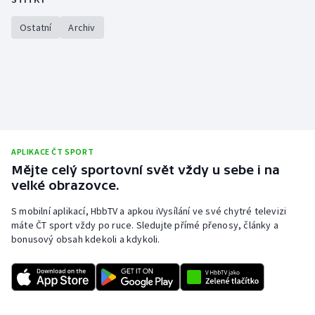
Stolní tenis
Ostatní
Archiv
Triatlon
Veslování
Vodní slalom
Volejbal
APLIKACE ČT SPORT
Mějte celý sportovní svět vždy u sebe i na
Ostatní
velké obrazovce.
S mobilní aplikací, HbbTV a apkou iVysílání ve své chytré televizi
máte ČT sport vždy po ruce. Sledujte přímé přenosy, články a
bonusový obsah kdekoli a kdykoli.