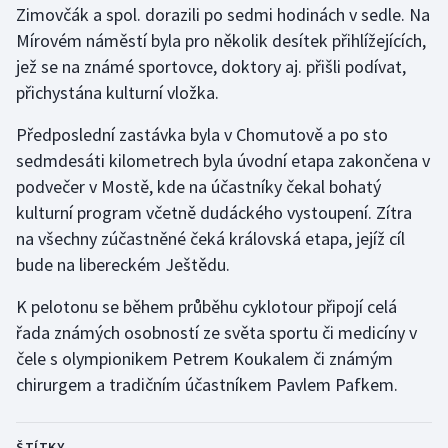
Zimovčák a spol. dorazili po sedmi hodinách v sedle. Na
Olympijské hry
Mírovém náměstí byla pro několik desítek přihlížejících,
jež se na známé sportovce, doktory aj. přišli podívat,
Parasport
přichystána kulturní vložka.
Plavání
Předposlední zastávka byla v Chomutově a po sto
sedmdesáti kilometrech byla úvodní etapa zakončena v
Plážový volejbal
podvečer v Mostě, kde na účastníky čekal bohatý
kulturní program včetně dudáckého vystoupení. Zítra
Ragby
na všechny zúčastněné čeká královská etapa, jejíž cíl
bude na libereckém Ještědu.
Rychlobruslení
K pelotonu se během průběhu cyklotour připojí celá
Rychlostní kanoistika
řada známých osobností ze světa sportu či medicíny v
čele s olympionikem Petrem Koukalem či známým
Short track
chirurgem a tradičním účastníkem Pavlem Pafkem.
Sportovní střelba
ŠTÍTKY