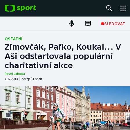
POPULÁRNÍ
SLEDOVAT
Fotbal
OSTATNÍ
Zimovčák, Pafko, Koukal… V
Hokej
Aši odstartovala populární
charitativní akce
Tenis
Pavel Jahoda
Atletika
7. 6. 2013
|
Zdroj:
ČT sport
Cyklistika
DALŠÍ SPORTY
Americký fotbal
NEPŘEHLÉDNĚTE