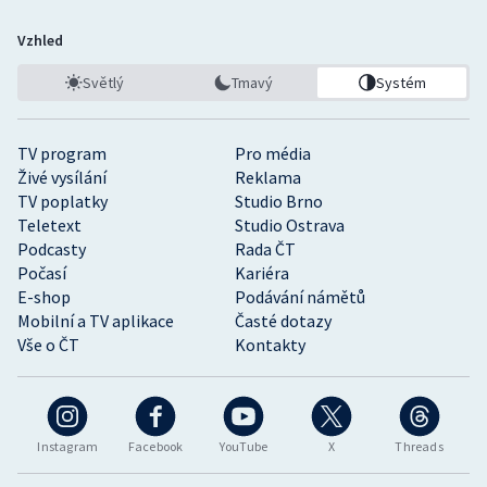
Vzhled
Světlý
Tmavý
Systém
TV program
Pro média
Živé vysílání
Reklama
TV poplatky
Studio Brno
Teletext
Studio Ostrava
Podcasty
Rada ČT
Počasí
Kariéra
E-shop
Podávání námětů
Mobilní a TV aplikace
Časté dotazy
Vše o ČT
Kontakty
Instagram
Facebook
YouTube
X
Threads