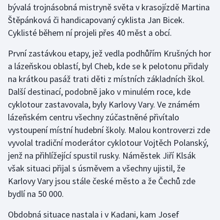
bývalá trojnásobná mistryně světa v krasojízdě Martina
Štěpánková či handicapovaný cyklista Jan Bicek.
Gymnastika
Cyklisté během ní projeli přes 40 měst a obcí.
Házená
První zastávkou etapy, jež vedla podhůřím Krušných hor
a lázeňskou oblastí, byl Cheb, kde se k pelotonu přidaly
Jezdectví
na krátkou pasáž trati děti z místních základních škol.
Další destinací, podobně jako v minulém roce, kde
Judo
cyklotour zastavovala, byly Karlovy Vary. Ve známém
lázeňském centru všechny zúčastněné přivítalo
Krasobruslení
vystoupení místní hudební školy. Malou kontroverzi zde
Lezení
vyvolal tradiční moderátor cyklotour Vojtěch Polanský,
jenž na přihlížející spustil rusky. Náměstek Jiří Klsák
Lyže a snowboard
však situaci přijal s úsměvem a všechny ujistil, že
Karlovy Vary jsou stále české město a že Čechů zde
Moderní pětiboj
bydlí na 50 000.
Motorsport
Obdobná situace nastala i v Kadani, kam Josef