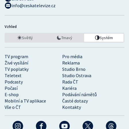
info@ceskatelevize.cz
Vzhled
Světlý
Tmavý
Systém
TV program
Pro média
Živé vysílání
Reklama
TV poplatky
Studio Brno
Teletext
Studio Ostrava
Podcasty
Rada ČT
Počasí
Kariéra
E-shop
Podávání námětů
Mobilní a TV aplikace
Časté dotazy
Vše o ČT
Kontakty