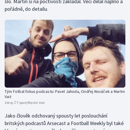
šlo. Martin si na poctivosti zakládal. Věci dělal naplno a
Stolní tenis
pořádně, do detailu.
Triatlon
Veslování
Vodní slalom
Volejbal
Ostatní
Tým Fotbal fokus podcastu: Pavel Jahoda, Ondřej Nováček a Martin
Vait
Zdroj:
ČT sport/Martin Vait
Jako člověk odchovaný spousty let poslouchání
britských podcastů Arsecast a Football Weekly byl také