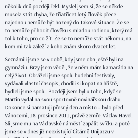
několik dnů později řekl. Myslel jsem si, že se někde
musela stát chyba, že třiatřicetiletý člověk přece
Gymnastika
najednou nemůže být hozený do takové situace. Že se
Házená
to nemůže přihodit člověku s mladou rodinou, který má
tolik toho, pro co žít. Že se to nemůže stát někomu, na
Jezdectví
kom mi tak záleží a koho znám skoro dvacet let.
Judo
Seznámili jsme se v době, kdy jsme oba ještě byli na
gymnáziu. Brzy jsem věděl, že v něm mám kamaráda na
Krasobruslení
celý život. Obráželi jsme spolu hudební festivaly,
vydávali vlastní časopis, chodili si kopat na hřiště,
Lezení
bydleli jsme spolu. Později jsem byl u toho, když se
Martin vydal na svou sportovně novinářskou dráhu.
Lyže a snowboard
Dokonce si pamatuji přesný den a místo – bylo před
Vánocemi, 18. prosince 2011, právě zemřel Václav Havel.
Moderní pětiboj
Šli jsme mu na Václavské náměstí zapálit svíčku a poté
jsme se v dnes již neexistující Čítárně Unijazzu v
Motorsport