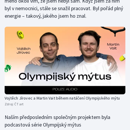
mého okolí vím, že jsem nebyl sám. Když jsem za ním
byl v nemocnici, stále se snažil pracovat. Byl pořád plný
energie – takový, jakého jsem ho znal.
Vojtěch Jírovec a Martin Vait během natáčení Olympijského mýtu
Zdroj:
ČT art
Naším předposledním společným projektem byla
podcastová série
Olympijský mýtus