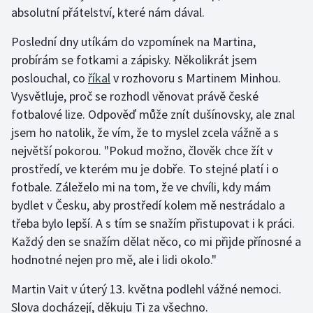
absolutní přátelství, které nám dával.
Poslední dny utíkám do vzpomínek na Martina,
probírám se fotkami a zápisky. Několikrát jsem
poslouchal, co
říkal
v rozhovoru s Martinem Minhou.
Vysvětluje, proč se rozhodl věnovat právě české
fotbalové lize. Odpověď může znít dušínovsky, ale znal
jsem ho natolik, že vím, že to myslel zcela vážně a s
největší pokorou. "Pokud možno, člověk chce žít v
prostředí, ve kterém mu je dobře. To stejné platí i o
fotbale. Záleželo mi na tom, že ve chvíli, kdy mám
bydlet v Česku, aby prostředí kolem mě nestrádalo a
třeba bylo lepší. A s tím se snažím přistupovat i k práci.
Každý den se snažím dělat něco, co mi přijde přínosné a
hodnotné nejen pro mě, ale i lidi okolo."
Martin Vait v úterý 13. května podlehl vážné nemoci.
Slova docházejí, děkuju Ti za všechno.