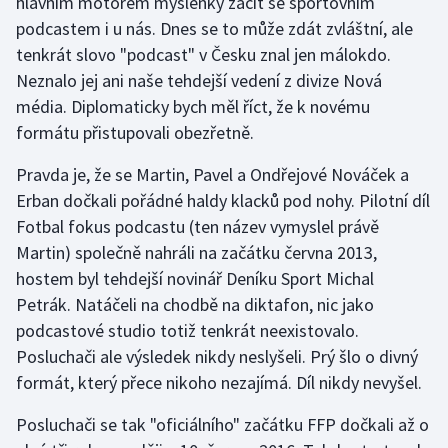
hlavním motorem myšlenky začít se sportovním
podcastem i u nás. Dnes se to může zdát zvláštní, ale
tenkrát slovo "podcast" v Česku znal jen málokdo.
Neznalo jej ani naše tehdejší vedení z divize Nová
média. Diplomaticky bych měl říct, že k novému
formátu přistupovali obezřetně.
Pravda je, že se Martin, Pavel a Ondřejové Nováček a
Erban dočkali pořádné haldy klacků pod nohy. Pilotní díl
Fotbal fokus podcastu (ten název vymyslel právě
Martin) společně nahráli na začátku června 2013,
hostem byl tehdejší novinář Deníku Sport Michal
Petrák. Natáčeli na chodbě na diktafon, nic jako
podcastové studio totiž tenkrát neexistovalo.
Posluchači ale výsledek nikdy neslyšeli. Prý šlo o divný
formát, který přece nikoho nezajímá. Díl nikdy nevyšel.
Posluchači se tak "oficiálního" začátku FFP dočkali až o