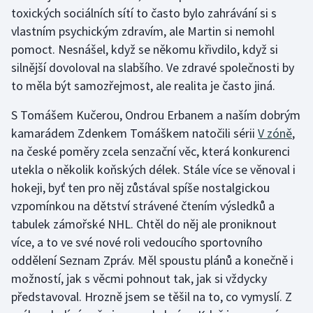
toxických sociálních sítí to často bylo zahrávání si s
vlastním psychickým zdravím, ale Martin si nemohl
pomoct. Nesnášel, když se někomu křivdilo, když si
silnější dovoloval na slabšího. Ve zdravé společnosti by
to měla být samozřejmost, ale realita je často jiná.
S Tomášem Kučerou, Ondrou Erbanem a naším dobrým
kamarádem Zdenkem Tomáškem natočili sérii
V zóně
,
na české poměry zcela senzační věc, která konkurenci
utekla o několik koňských délek. Stále více se věnoval i
hokeji, byť ten pro něj zůstával spíše nostalgickou
vzpomínkou na dětství strávené čtením výsledků a
tabulek zámořské NHL. Chtěl do něj ale proniknout
více, a to ve své nové roli vedoucího sportovního
oddělení Seznam Zpráv. Měl spoustu plánů a konečně i
možností, jak s věcmi pohnout tak, jak si vždycky
představoval. Hrozně jsem se těšil na to, co vymyslí. Z