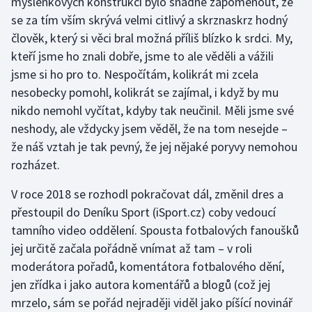
myšlenkových konstrukcí bylo snadné zapomenout, že
se za tím vším skrývá velmi citlivý a skrznaskrz hodný
člověk, který si věci bral možná příliš blízko k srdci. My,
kteří jsme ho znali dobře, jsme to ale věděli a vážili
jsme si ho pro to. Nespočítám, kolikrát mi zcela
nesobecky pomohl, kolikrát se zajímal, i když by mu
nikdo nemohl vyčítat, kdyby tak neučinil. Měli jsme své
neshody, ale vždycky jsem věděl, že na tom nesejde –
že náš vztah je tak pevný, že jej nějaké poryvy nemohou
rozházet.
V roce 2018 se rozhodl pokračovat dál, změnil dres a
přestoupil do Deníku Sport (iSport.cz) coby vedoucí
tamního video oddělení. Spousta fotbalových fanoušků
jej určitě začala pořádně vnímat až tam – v roli
moderátora pořadů, komentátora fotbalového dění,
jen zřídka i jako autora komentářů a blogů (což jej
mrzelo, sám se pořád nejraději viděl jako píšící novinář