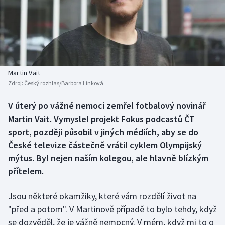
Baseball a softbal
Soutěže
Basketbal
Historické návraty
Biatlon
Aplikace ČT sport
Martin Vait
Boby a skeleton
AZ kvíz
Zdroj:
Český rozhlas/Barbora Linková
Box
V úterý po vážné nemoci zemřel fotbalový novinář
Martin Vait. Vymyslel projekt Fokus podcastů ČT
Curling
sport, později působil v jiných médiích, aby se do
České televize částečně vrátil cyklem Olympijský
Dostihy
mýtus. Byl nejen naším kolegou, ale hlavně blízkým
přítelem.
Florbal
Jsou některé okamžiky, které vám rozdělí život na
Futsal
"před a potom". V Martinově případě to bylo tehdy, když
se dozvěděl, že je vážně nemocný. V mém, když mi to o
Golf