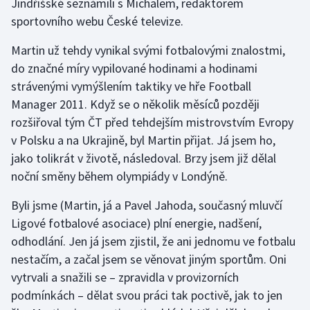
Jindřišské seznámili s Michalem, redaktorem
sportovního webu České televize.
Olympijské hry
Martin už tehdy vynikal svými fotbalovými znalostmi,
Parasport
do značné míry vypilované hodinami a hodinami
strávenými vymýšlením taktiky ve hře Football
Plavání
Manager 2011. Když se o několik měsíců později
Plážový volejbal
rozšiřoval tým ČT před tehdejším mistrovstvím Evropy
v Polsku a na Ukrajině, byl Martin přijat. Já jsem ho,
Ragby
jako tolikrát v životě, následoval. Brzy jsem již dělal
noční směny během olympiády v Londýně.
Rychlobruslení
Byli jsme (Martin, já a Pavel Jahoda, současný mluvčí
Rychlostní kanoistika
Ligové fotbalové asociace) plní energie, nadšení,
odhodlání. Jen já jsem zjistil, že ani jednomu ve fotbalu
Short track
nestačím, a začal jsem se věnovat jiným sportům. Oni
vytrvali a snažili se – zpravidla v provizorních
Sportovní střelba
podmínkách – dělat svou práci tak poctivě, jak to jen