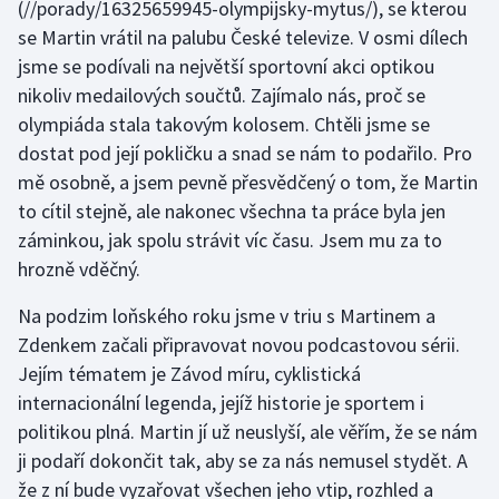
(//porady/16325659945-olympijsky-mytus/), se kterou
se Martin vrátil na palubu České televize. V osmi dílech
jsme se podívali na největší sportovní akci optikou
nikoliv medailových součtů. Zajímalo nás, proč se
olympiáda stala takovým kolosem. Chtěli jsme se
dostat pod její pokličku a snad se nám to podařilo. Pro
mě osobně, a jsem pevně přesvědčený o tom, že Martin
to cítil stejně, ale nakonec všechna ta práce byla jen
záminkou, jak spolu strávit víc času. Jsem mu za to
hrozně vděčný.
Na podzim loňského roku jsme v triu s Martinem a
Zdenkem začali připravovat novou podcastovou sérii.
Jejím tématem je Závod míru, cyklistická
internacionální legenda, jejíž historie je sportem i
politikou plná. Martin jí už neuslyší, ale věřím, že se nám
ji podaří dokončit tak, aby se za nás nemusel stydět. A
že z ní bude vyzařovat všechen jeho vtip, rozhled a