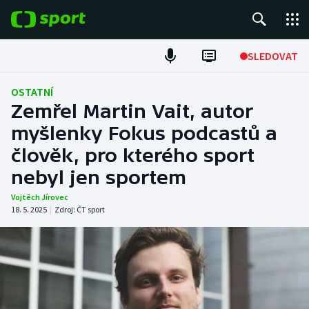
POPULÁRNÍ
SLEDOVAT
Fotbal
OSTATNÍ
Zemřel Martin Vait, autor
Hokej
myšlenky Fokus podcastů a
člověk, pro kterého sport
Tenis
nebyl jen sportem
Atletika
Vojtěch Jírovec
18. 5. 2025
|
Zdroj:
ČT sport
Cyklistika
DALŠÍ SPORTY
Americký fotbal
NEPŘEHLÉDNĚTE