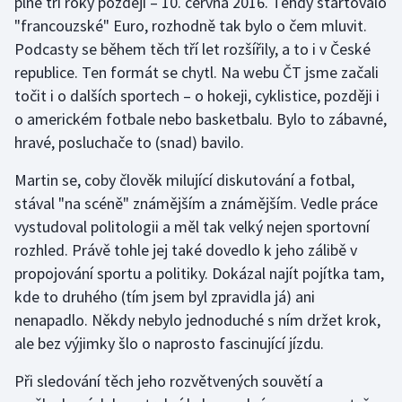
plné tři roky později – 10. června 2016. Tehdy startovalo
"francouzské" Euro, rozhodně tak bylo o čem mluvit.
Podcasty se během těch tří let rozšířily, a to i v České
republice. Ten formát se chytl. Na webu ČT jsme začali
točit i o dalších sportech – o hokeji, cyklistice, později i
o americkém fotbale nebo basketbalu. Bylo to zábavné,
hravé, posluchače to (snad) bavilo.
Martin se, coby člověk milující diskutování a fotbal,
stával "na scéně" známějším a známějším. Vedle práce
vystudoval politologii a měl tak velký nejen sportovní
rozhled. Právě tohle jej také dovedlo k jeho zálibě v
propojování sportu a politiky. Dokázal najít pojítka tam,
kde to druhého (tím jsem byl zpravidla já) ani
nenapadlo. Někdy nebylo jednoduché s ním držet krok,
ale bez výjimky šlo o naprosto fascinující jízdu.
Při sledování těch jeho rozvětvených souvětí a