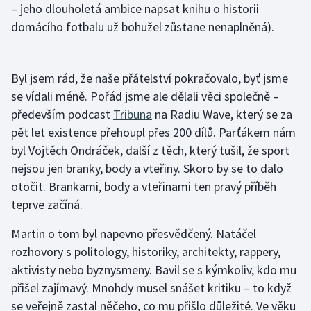
– jeho dlouholetá ambice napsat knihu o historii
domácího fotbalu už bohužel zůstane nenaplněná).
Byl jsem rád, že naše přátelství pokračovalo, byť jsme
se vídali méně. Pořád jsme ale dělali věci společně –
především podcast
Tribuna
na Radiu Wave, který se za
pět let existence přehoupl přes 200 dílů. Parťákem nám
byl Vojtěch Ondráček, další z těch, který tušil, že sport
nejsou jen branky, body a vteřiny. Skoro by se to dalo
otočit. Brankami, body a vteřinami ten pravý příběh
teprve začíná.
Martin o tom byl napevno přesvědčený. Natáčel
rozhovory s politology, historiky, architekty, rappery,
aktivisty nebo byznysmeny. Bavil se s kýmkoliv, kdo mu
přišel zajímavý. Mnohdy musel snášet kritiku – to když
se veřejně zastal něčeho, co mu přišlo důležité. Ve věku