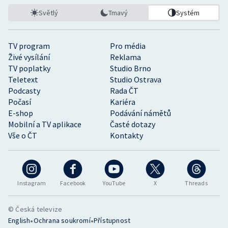
Světlý
Tmavý
Systém
TV program
Pro média
Živé vysílání
Reklama
TV poplatky
Studio Brno
Teletext
Studio Ostrava
Podcasty
Rada ČT
Počasí
Kariéra
E-shop
Podávání námětů
Mobilní a TV aplikace
Časté dotazy
Vše o ČT
Kontakty
Instagram
Facebook
YouTube
X
Threads
© Česká televize
•
•
English
Ochrana soukromí
Přístupnost