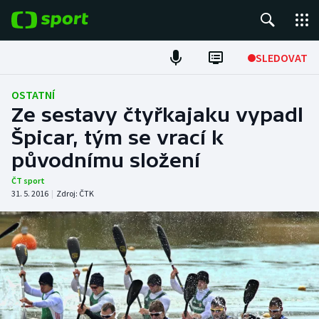
POPULÁRNÍ
SLEDOVAT
Fotbal
OSTATNÍ
Ze sestavy čtyřkajaku vypadl
Hokej
Špicar, tým se vrací k
původnímu složení
Tenis
ČT sport
Atletika
31. 5. 2016
|
Zdroj:
ČTK
Cyklistika
DALŠÍ SPORTY
Americký fotbal
NEPŘEHLÉDNĚTE