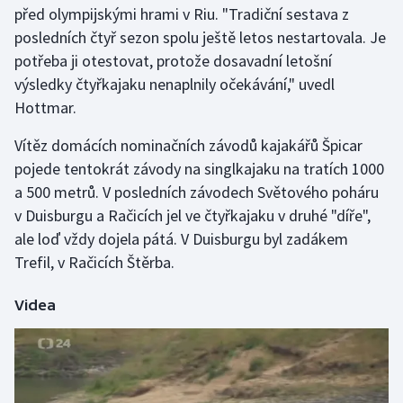
před olympijskými hrami v Riu. "Tradiční sestava z
posledních čtyř sezon spolu ještě letos nestartovala. Je
Gymnastika
potřeba ji otestovat, protože dosavadní letošní
výsledky čtyřkajaku nenaplnily očekávání," uvedl
Házená
Hottmar.
Jezdectví
Vítěz domácích nominačních závodů kajakářů Špicar
pojede tentokrát závody na singlkajaku na tratích 1000
Judo
a 500 metrů. V posledních závodech Světového poháru
v Duisburgu a Račicích jel ve čtyřkajaku v druhé "díře",
Krasobruslení
ale loď vždy dojela pátá. V Duisburgu byl zadákem
Lezení
Trefil, v Račicích Štěrba.
Lyže a snowboard
Videa
Moderní pětiboj
Motorsport