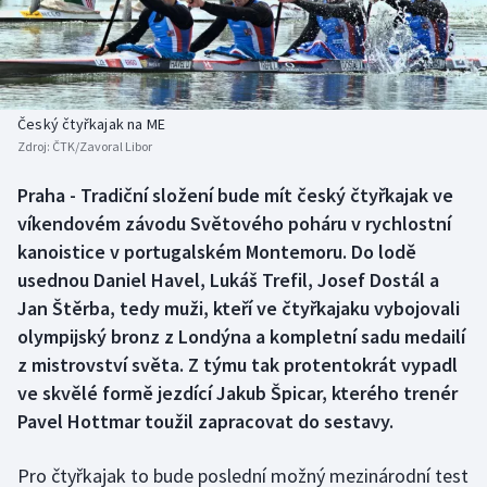
Baseball a softbal
Soutěže
Basketbal
Historické návraty
Biatlon
Aplikace ČT sport
Český čtyřkajak na ME
Zdroj:
ČTK/Zavoral Libor
Boby a skeleton
AZ kvíz
Praha - Tradiční složení bude mít český čtyřkajak ve
víkendovém závodu Světového poháru v rychlostní
Box
kanoistice v portugalském Montemoru. Do lodě
Curling
usednou Daniel Havel, Lukáš Trefil, Josef Dostál a
Jan Štěrba, tedy muži, kteří ve čtyřkajaku vybojovali
Dostihy
olympijský bronz z Londýna a kompletní sadu medailí
z mistrovství světa. Z týmu tak protentokrát vypadl
Florbal
ve skvělé formě jezdící Jakub Špicar, kterého trenér
Pavel Hottmar toužil zapracovat do sestavy.
Futsal
Pro čtyřkajak to bude poslední možný mezinárodní test
Golf