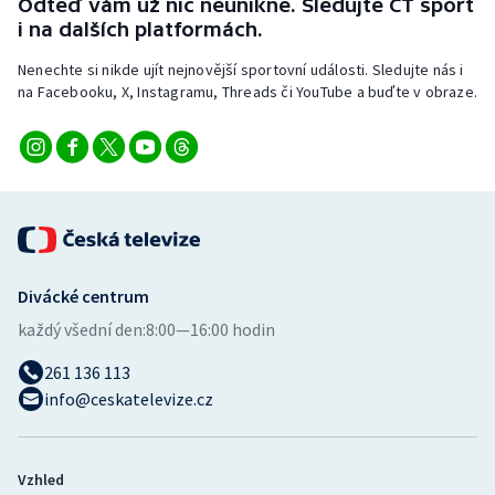
Odteď vám už nic neunikne. Sledujte ČT sport
i na dalších platformách.
Nenechte si nikde ujít nejnovější sportovní události. Sledujte nás i
na Facebooku, X, Instagramu, Threads či YouTube a buďte v obraze.
Divácké centrum
každý všední den:
8:00—16:00 hodin
261 136 113
info@ceskatelevize.cz
Vzhled