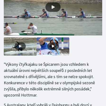
Olympijské hry
Parasport
Plavání
Plážový volejbal
Ragby
Rychlobruslení
"Výkony čtyřkajaku se Špicarem jsou vzhledem k
aktuální úrovni největších soupeřů z posledních let
Rychlostní kanoistika
srovnatelné s dřívějšími, ale s tím se nelze spokojit.
Konkurence v této disciplíně se v olympijské sezoně
Short track
zvýšila, přibylo několik extrémně silných posádek,"
upozornil Hottmar.
Sportovní střelba
S Australany, kteří vyhráli v Duisburgu a byli druzí v