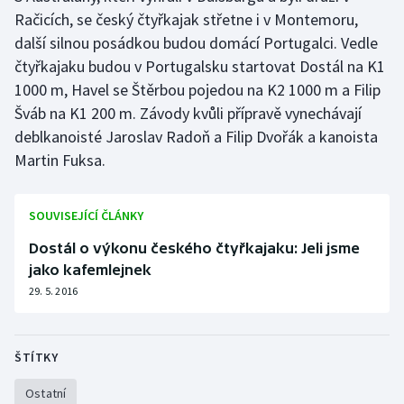
Stolní tenis
Račicích, se český čtyřkajak střetne i v Montemoru,
další silnou posádkou budou domácí Portugalci. Vedle
Triatlon
čtyřkajaku budou v Portugalsku startovat Dostál na K1
1000 m, Havel se Štěrbou pojedou na K2 1000 m a Filip
Veslování
Šváb na K1 200 m. Závody kvůli přípravě vynechávají
deblkanoisté Jaroslav Radoň a Filip Dvořák a kanoista
Vodní slalom
Martin Fuksa.
Volejbal
SOUVISEJÍCÍ ČLÁNKY
Ostatní
Dostál o výkonu českého čtyřkajaku: Jeli jsme
jako kafemlejnek
29. 5. 2016
ŠTÍTKY
Ostatní