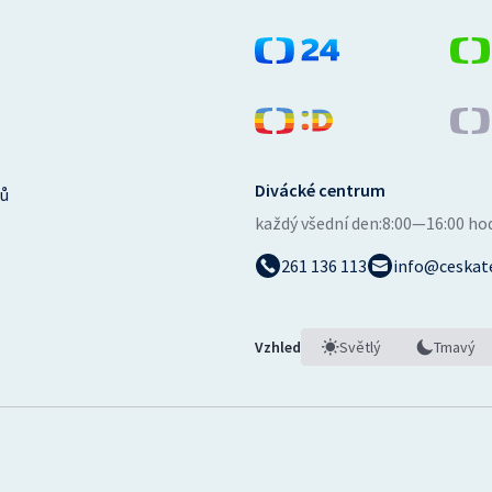
Divácké centrum
ů
každý všední den:
8:00—16:00 ho
261 136 113
info@ceskate
Vzhled
Světlý
Tmavý