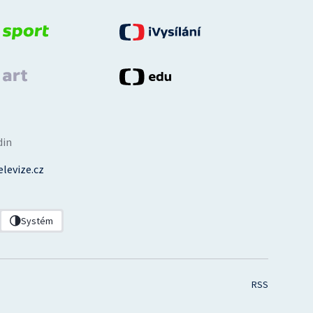
din
levize.cz
Systém
RSS