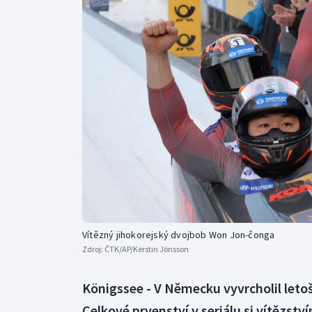
Curling
Dostihy
Florbal
Futsal
Golf
Gymnastika
Vítězný jihokorejský dvojbob Won Jon-čonga
Zdroj:
ČTK/AP/Kerstin Jönsson
Königssee - V Německu vyvrcholil leto
Celkové prvenství v seriálu si vítězstv