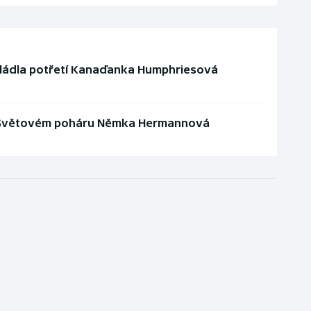
ládla potřetí Kanaďanka Humphriesová
 Světovém poháru Němka Hermannová