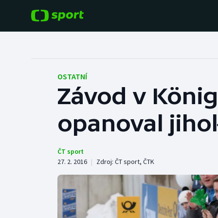
POPULÁRNÍ
DALŠÍ SPORTY
Fotbal
Americký fotbal
OSTATNÍ
Závod v Königs
Hokej
Baseball a softbal
opanoval jiho
Tenis
Basketbal
Atletika
Biatlon
ČT sport
27. 2. 2016
|
Zdroj:
ČT sport
,
ČTK
Cyklistika
Boby a skeleton
Box