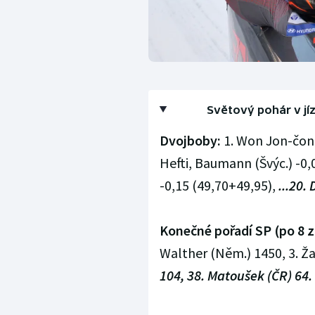
Světový pohár v j
Dvojboby:
1. Won Jon-čong
Hefti, Baumann (Švýc.) -0,0
-0,15 (49,70+49,95),
...20.
Konečné pořadí SP (po 8 
Walther (Něm.) 1450, 3. Ža
104, 38. Matoušek (ČR) 64.