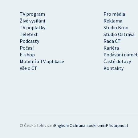
TV program
Pro média
Živé vysílání
Reklama
TV poplatky
Studio Brno
Teletext
Studio Ostrava
Podcasty
Rada ČT
Počasí
Kariéra
E-shop
Podávání námět
Mobilní a TV aplikace
Časté dotazy
Vše o ČT
Kontakty
•
•
•
© Česká televize
English
Ochrana soukromí
Přístupnost