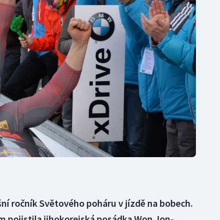
Moderní pětiboj
Triatlon
Motorsport
Veslování
Olympijské hry
Vodní slalom
Parasport
Volejbal
Plavání
Ostatní
Plážový volejbal
šní ročník Světového poháru v jízdě na bobech.
ím pojistila jihokorejská posádka Won Jon-