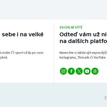
SOCIÁLNÍ SÍTĚ
 sebe i na velké
Odteď vám už nic
na dalších platf
izi máte ČT sport vždy po ruce.
Nenechte si nikde ujít nejnovější
ykoli.
Instagramu, Threads či YouTube 
Č