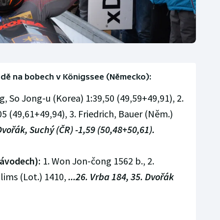
ízdě na bobech v Königssee (Německo):
, So Jong-u (Korea) 1:39,50 (49,59+49,91), 2.
5 (49,61+49,94), 3. Friedrich, Bauer (Něm.)
 Dvořák, Suchý (ČR) -1,59 (50,48+50,61).
závodech):
1. Won Jon-čong 1562 b., 2.
lims (Lot.) 1410,
...26. Vrba 184, 35. Dvořák