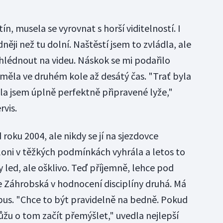
tín, musela se vyrovnat s horší viditelností. I
dněji než tu dolní. Naštěstí jsem to zvládla, ale
lédnout na videu. Náskok se mi podařilo
á měla ve druhém kole až desátý čas. "Trať byla
la jsem úplně perfektně připravené lyže,"
rvis.
roku 2004, ale nikdy se jí na sjezdovce
ž loni v těžkých podmínkách vyhrála a letos to
 led, ale ošklivo. Teď příjemně, lehce pod
e Záhrobská v hodnocení disciplíny druhá. Má
óbus. "Chce to být pravidelně na bedně. Pokud
ůžu o tom začít přemýšlet," uvedla nejlepší