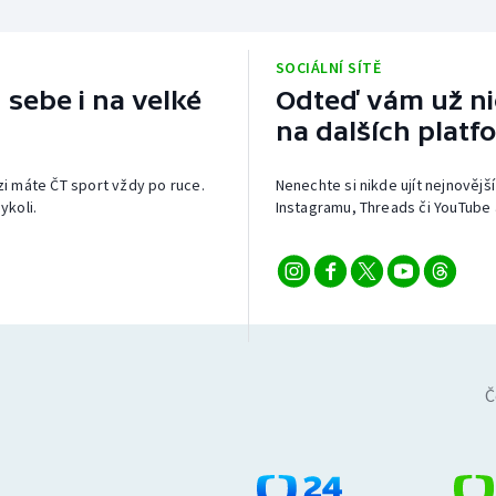
SOCIÁLNÍ SÍTĚ
 sebe i na velké
Odteď vám už nic
na dalších platf
izi máte ČT sport vždy po ruce.
Nenechte si nikde ujít nejnovější
ykoli.
Instagramu, Threads či YouTube 
Č