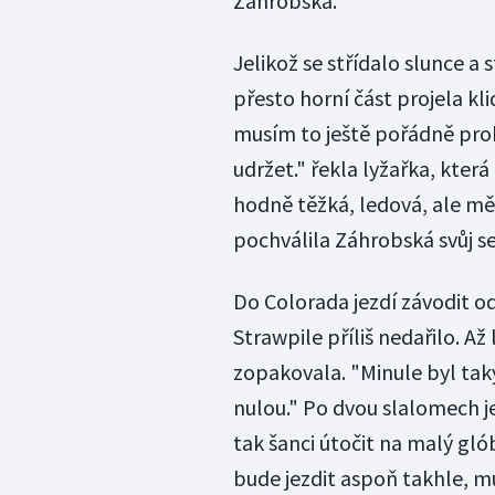
Záhrobská.
Jelikož se střídalo slunce a s
přesto horní část projela kli
musím to ještě pořádně proh
udržet." řekla lyžařka, kter
hodně těžká, ledová, ale mě
pochválila Záhrobská svůj se
Do Colorada jezdí závodit od 
Strawpile příliš nedařilo. A
zopakovala. "Minule byl taky
nulou." Po dvou slalomech j
tak šanci útočit na malý gl
bude jezdit aspoň takhle, m