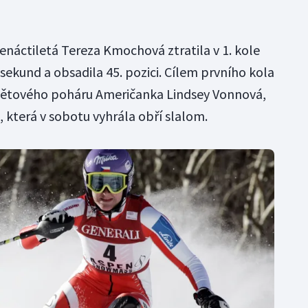
enáctiletá Tereza Kmochová ztratila v 1. kole
ekund a obsadila 45. pozici. Cílem prvního kola
Světového poháru Američanka Lindsey Vonnová,
 která v sobotu vyhrála obří slalom.