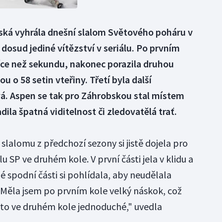
ská vyhrála dnešní slalom Světového poháru v
 dosud jediné vítězství v seriálu. Po prvním
více než sekundu, nakonec porazila druhou
 o 58 setin vteřiny. Třetí byla další
á. Aspen se tak pro Záhrobskou stal místem
dila špatná viditelnost či zledovatělá trať.
slalomu z předchozí sezony si jistě dojela pro
lu SP ve druhém kole. V první části jela v klidu a
né spodní části si pohlídala, aby neudělala
 "Měla jsem po prvním kole velký náskok, což
o to ve druhém kole jednoduché," uvedla