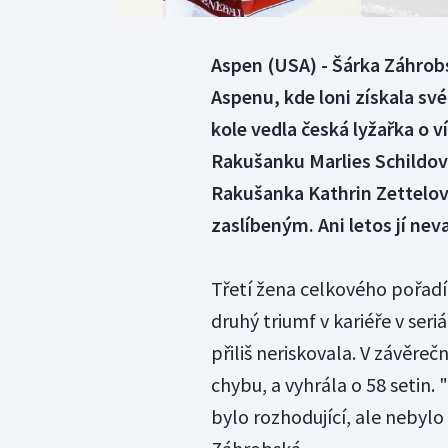
Aspen (USA) - Šárka Záhrob
Aspenu, kde loni získala své
kole vedla česká lyžařka o 
Rakušanku Marlies Schildovou
Rakušanka Kathrin Zettelov
zaslíbeným. Ani letos jí neva
Třetí žena celkového pořadí 
druhý triumf v kariéře v seriá
přiliš neriskovala. V závěreč
chybu, a vyhrála o 58 setin.
bylo rozhodující, ale nebyl