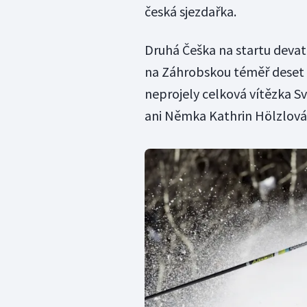
česká sjezdařka.
Druhá Češka na startu devat
na Záhrobskou téměř deset s
neprojely celková vítězka 
ani Němka Kathrin Hölzlová,