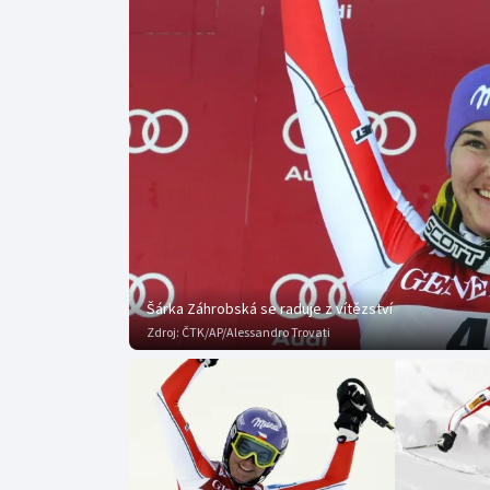
Curling
Dostihy
Florbal
Futsal
Golf
Gymnastika
Šárka Záhrobská se raduje z vítězství
Zdroj:
ČTK/AP/Alessandro Trovati