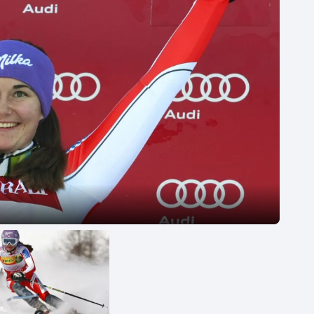
Moderní pětiboj
Triatlon
Motorsport
Veslování
Olympijské hry
Vodní slalom
Parasport
Volejbal
Plavání
Ostatní
Plážový volejbal