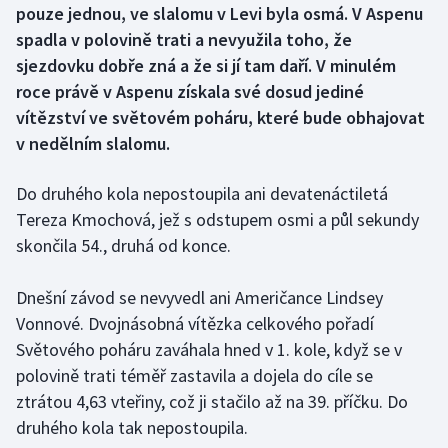
pouze jednou, ve slalomu v Levi byla osmá. V Aspenu
spadla v polovině trati a nevyužila toho, že
Gymnastika
sjezdovku dobře zná a že si jí tam daří. V minulém
roce právě v Aspenu získala své dosud jediné
Házená
vítězství ve světovém poháru, které bude obhajovat
Jezdectví
v nedělním slalomu.
Judo
Do druhého kola nepostoupila ani devatenáctiletá
Tereza Kmochová, jež s odstupem osmi a půl sekundy
Krasobruslení
skončila 54., druhá od konce.
Lezení
Dnešní závod se nevyvedl ani Američance Lindsey
Vonnové. Dvojnásobná vítězka celkového pořadí
Lyže a snowboard
Světového poháru zaváhala hned v 1. kole, když se v
polovině trati téměř zastavila a dojela do cíle se
Moderní pětiboj
ztrátou 4,63 vteřiny, což ji stačilo až na 39. příčku. Do
druhého kola tak nepostoupila.
Motorsport