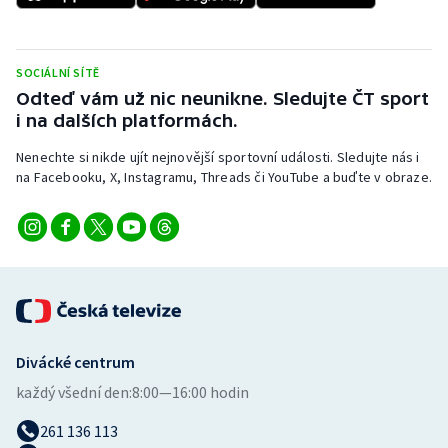
Stolní tenis
Triatlon
SOCIÁLNÍ SÍTĚ
Odteď vám už nic neunikne. Sledujte ČT sport
Veslování
i na dalších platformách.
Vodní slalom
Nenechte si nikde ujít nejnovější sportovní události. Sledujte nás i
na Facebooku, X, Instagramu, Threads či YouTube a buďte v obraze.
Volejbal
Ostatní
Divácké centrum
každý všední den:
8:00—16:00 hodin
261 136 113