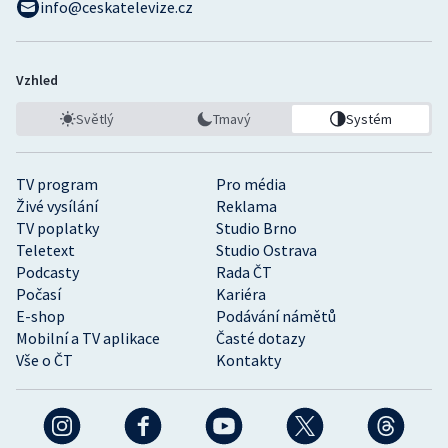
info@ceskatelevize.cz
Vzhled
Světlý
Tmavý
Systém
TV program
Pro média
Živé vysílání
Reklama
TV poplatky
Studio Brno
Teletext
Studio Ostrava
Podcasty
Rada ČT
Počasí
Kariéra
E-shop
Podávání námětů
Mobilní a TV aplikace
Časté dotazy
Vše o ČT
Kontakty