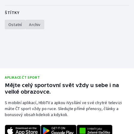
Olympijské hry
ŠTÍTKY
Parasport
Ostatní
Archiv
Plavání
Plážový volejbal
Ragby
APLIKACE ČT SPORT
Rychlobruslení
Mějte celý sportovní svět vždy u sebe i na
velké obrazovce.
Rychlostní kanoistika
S mobilní aplikací, HbbTV a apkou iVysílání ve své chytré televizi
máte ČT sport vždy po ruce. Sledujte přímé přenosy, články a
Short track
bonusový obsah kdekoli a kdykoli.
Sportovní střelba