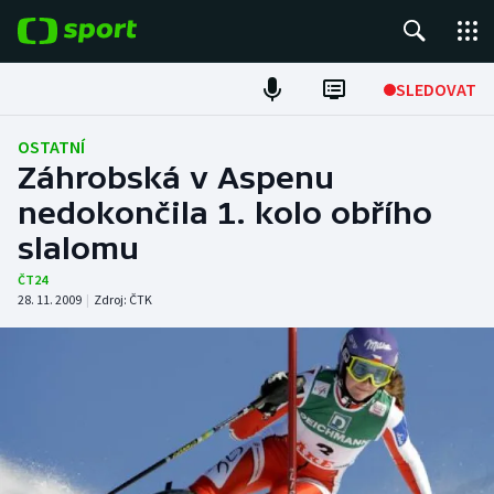
POPULÁRNÍ
SLEDOVAT
Fotbal
OSTATNÍ
Záhrobská v Aspenu
Hokej
nedokončila 1. kolo obřího
slalomu
Tenis
ČT24
Atletika
28. 11. 2009
|
Zdroj:
ČTK
Cyklistika
DALŠÍ SPORTY
Americký fotbal
NEPŘEHLÉDNĚTE