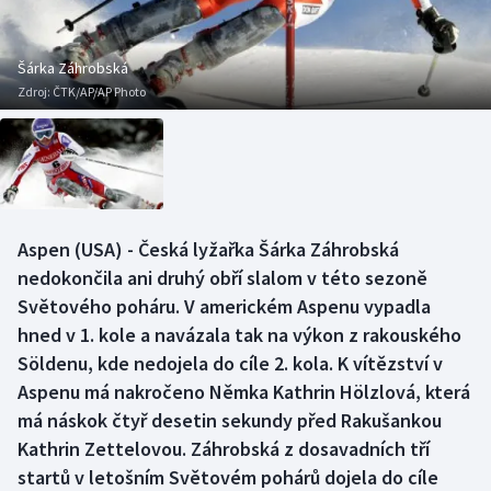
Baseball a softbal
Soutěže
Basketbal
Historické návraty
Šárka Záhrobská
Zdroj:
ČTK/AP/AP Photo
Biatlon
Aplikace ČT sport
Boby a skeleton
AZ kvíz
Box
Aspen (USA) - Česká lyžařka Šárka Záhrobská
nedokončila ani druhý obří slalom v této sezoně
Curling
Světového poháru. V americkém Aspenu vypadla
Dostihy
hned v 1. kole a navázala tak na výkon z rakouského
Söldenu, kde nedojela do cíle 2. kola. K vítězství v
Florbal
Aspenu má nakročeno Němka Kathrin Hölzlová, která
má náskok čtyř desetin sekundy před Rakušankou
Futsal
Kathrin Zettelovou. Záhrobská z dosavadních tří
startů v letošním Světovém pohárů dojela do cíle
Golf