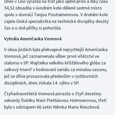
Dnes v Levi vyrazila na trať jako úplně první a díky času
54,52 obsadila v úvodním kole dělené sedmé místo
Gymnastika
spolu s domácí Tanjou Poutiainenovou. V druhém kole
zajela česká specialistka na technické disciplíny desátý
Házená
čas a o dvě příčky si pohoršila.
Jezdectví
Vyhrála Američanka Vonnová
Judo
V obou jízdách byla překvapivě nejrychlejší Američanka
Vonnová, jež zaznamenala vůbec první vítězství ve
Krasobruslení
slalomu v SP. Majitelka velkého křišťálového glóbu za
celkový triumf v hodnocení seriálu za minulou sezonu,
Lezení
jež se dříve prosazovala především v rychlostních
disciplínách, dnes získala 14. výhru v SP.
Lyže a snowboard
Čtyřiadvacetiletá Vonnová porazila o čtyři desetiny
Moderní pětiboj
sekundy Švédku Marii Pietiläovou-Holmnerovou, třetí
byla s odstupem 66 setin Němka Maria Rieschová.
Motorsport