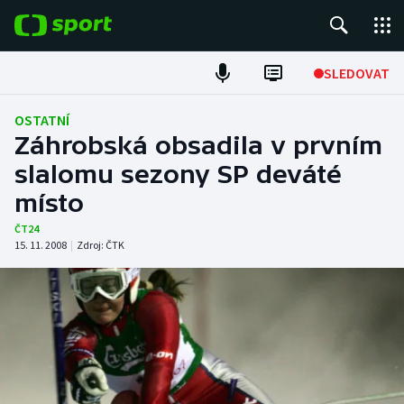
POPULÁRNÍ
SLEDOVAT
Fotbal
OSTATNÍ
Záhrobská obsadila v prvním
Hokej
slalomu sezony SP deváté
místo
Tenis
ČT24
Atletika
15. 11. 2008
|
Zdroj:
ČTK
Cyklistika
DALŠÍ SPORTY
Americký fotbal
NEPŘEHLÉDNĚTE