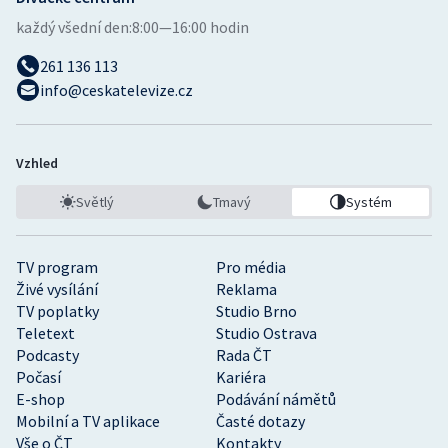
každý všední den:
8:00—16:00 hodin
261 136 113
info@ceskatelevize.cz
Vzhled
Světlý
Tmavý
Systém
TV program
Pro média
Živé vysílání
Reklama
TV poplatky
Studio Brno
Teletext
Studio Ostrava
Podcasty
Rada ČT
Počasí
Kariéra
E-shop
Podávání námětů
Mobilní a TV aplikace
Časté dotazy
Vše o ČT
Kontakty