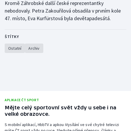
Kromě Záhrobské další české reprezentantky
Olympijské hry
nebodovaly. Petra Zakouřilová obsadila v prvním kole
47. místo, Eva Kurfürstová byla devětapadesátá.
Parasport
Plavání
ŠTÍTKY
Ostatní
Archiv
Plážový volejbal
Ragby
Rychlobruslení
Rychlostní kanoistika
APLIKACE ČT SPORT
Short track
Mějte celý sportovní svět vždy u sebe i na
velké obrazovce.
Sportovní střelba
S mobilní aplikací, HbbTV a apkou iVysílání ve své chytré televizi
máte ČT sport vždy po ruce. Sledujte přímé přenosy, články a