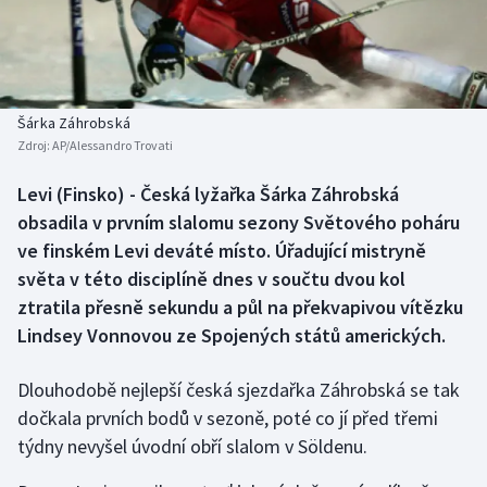
Baseball a softbal
Soutěže
Basketbal
Historické návraty
Biatlon
Aplikace ČT sport
Šárka Záhrobská
Zdroj:
AP/Alessandro Trovati
Boby a skeleton
AZ kvíz
Levi (Finsko) - Česká lyžařka Šárka Záhrobská
obsadila v prvním slalomu sezony Světového poháru
Box
ve finském Levi deváté místo. Úřadující mistryně
Curling
světa v této disciplíně dnes v součtu dvou kol
ztratila přesně sekundu a půl na překvapivou vítězku
Dostihy
Lindsey Vonnovou ze Spojených států amerických.
Florbal
Dlouhodobě nejlepší česká sjezdařka Záhrobská se tak
dočkala prvních bodů v sezoně, poté co jí před třemi
Futsal
týdny nevyšel úvodní obří slalom v Söldenu.
Golf