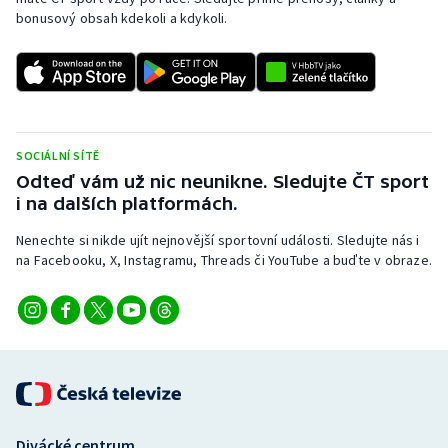
Stolní tenis
bonusový obsah kdekoli a kdykoli.
Triatlon
Veslování
Vodní slalom
SOCIÁLNÍ SÍTĚ
Odteď vám už nic neunikne. Sledujte ČT sport
i na dalších platformách.
Volejbal
Nenechte si nikde ujít nejnovější sportovní události. Sledujte nás i
Ostatní
na Facebooku, X, Instagramu, Threads či YouTube a buďte v obraze.
Divácké centrum