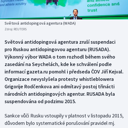
Baseball a softbal
Soutěže
Basketbal
Historické návraty
Světová antidopingová agentura (WADA)
Zdroj:
REUTERS
Biatlon
Aplikace ČT sport
Světová antidopingová agentura zruší suspendaci
Boby a skeleton
AZ kvíz
pro Ruskou antidopingovou agenturu (RUSADA).
Výkonný výbor WADA o tom rozhodl během svého
Box
zasedání na Seychelách, kde ke schválení podle
informací gazeta.ru pomohl i předseda ČOV Jiří Kejval.
Curling
Organizace nevyslyšela protesty whistleblowera
Grigorije Rodčenkova ani odmítavý postoj třinácti
Dostihy
národních antidopingových agentur. RUSADA byla
Florbal
suspendována od podzimu 2015.
Futsal
Sankce vůči Rusku vstoupily v platnost v listopadu 2015,
důvodem bylo systematické porušování pravidel mj.
Golf