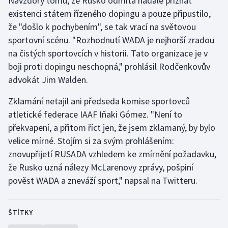
Navzdory tomu, že Rusko odmítá nadále přiznat
existenci státem řízeného dopingu a pouze připustilo,
že "došlo k pochybením", se tak vrací na světovou
sportovní scénu. "Rozhodnutí WADA je nejhorší zradou
na čistých sportovcích v historii. Tato organizace je v
boji proti dopingu neschopná," prohlásil Rodčenkovův
advokát Jim Walden.
Zklamání netajil ani předseda komise sportovců
atletické federace IAAF Iňaki Gómez. "Není to
překvapení, a přitom říct jen, že jsem zklamaný, by bylo
velice mírné. Stojím si za svým prohlášením:
znovupřijetí RUSADA vzhledem ke zmírnění požadavku,
že Rusko uzná nálezy McLarenovy zprávy, pošpiní
pověst WADA a zneváží sport," napsal na Twitteru.
ŠTÍTKY