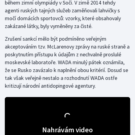
během zimní olympiády v Soči. V zimě 2014 tehdy
agenti ruských tajných služeb zaměňovali lahvičky s
Gymnastika
močí domácích sportovců: vzorky, které obsahovaly
zakázané látky, byly vyměněny za čisté.
Házená
Zrušení sankcí mělo být podmíněno veřejným
Jezdectví
akceptováním tzv. McLarenovy zprávy na ruské straně a
poskytnutím přístupu k údajům z nechvalně proslulé
Judo
moskevské laboratoře. WADA minulý pátek oznámila,
že se Rusko zavázalo k naplnění obou kritérií. Dosud se
Krasobruslení
tak však veřejně nestalo a rozhodnutí WADA ostře
kritizují národní antidopingové agentury.
Lezení
Lyže a snowboard
Moderní pětiboj
Nahrávám video
Motorsport