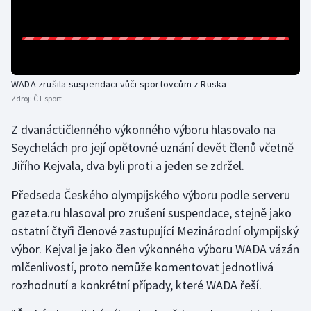
Olympijské hry
Parasport
WADA zrušila suspendaci vůči sportovcům z Ruska
Plavání
Zdroj:
ČT sport
Plážový volejbal
Z dvanáctičlenného výkonného výboru hlasovalo na
Seychelách pro její opětovné uznání devět členů včetně
Ragby
Jiřího Kejvala, dva byli proti a jeden se zdržel.
Rychlobruslení
Předseda Českého olympijského výboru podle serveru
gazeta.ru hlasoval pro zrušení suspendace, stejně jako
Rychlostní kanoistika
ostatní čtyři členové zastupující Mezinárodní olympijský
výbor. Kejval je jako člen výkonného výboru WADA vázán
Short track
mlčenlivostí, proto nemůže komentovat jednotlivá
rozhodnutí a konkrétní případy, které WADA řeší.
Sportovní střelba