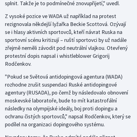
splnit. Takže je to podmínečné znovupřijetí," uvedl.
Z vysoké pozice ve WADA už například na protest
rezignovala někdejší lyžařka Beckie Scottová. Ozývají
se i hlasy aktivních sportovců, kteří návrat Ruska na
sportovní scénu kritizují – ruští sportovci by už nadále
zřejmě neměli závodit pod neutrální vlajkou. Otevřený
protestní dopis napsal i whistleblower Grigorij
Rodčenkov.
"Pokud se Světová antidopingová agentura (WADA)
rozhodne zrušit suspendaci Ruské antidopingové
agentury (RUSADA), po čemž by následovalo obnovení
moskevské laboratoře, bude to mít katastrofální
následky na olympijské ideály, boj proti dopingu a
ochranu čistých sportovců," napsal Rodčenkov, který se
podílel na organizaci dopingového systému.