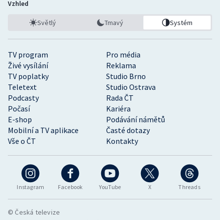
Vzhled
Světlý
Tmavý
Systém
TV program
Pro média
Živé vysílání
Reklama
TV poplatky
Studio Brno
Teletext
Studio Ostrava
Podcasty
Rada ČT
Počasí
Kariéra
E-shop
Podávání námětů
Mobilní a TV aplikace
Časté dotazy
Vše o ČT
Kontakty
Instagram
Facebook
YouTube
X
Threads
© Česká televize