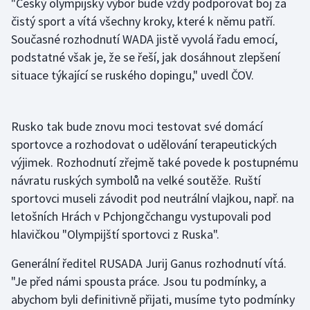
"Český olympijský výbor bude vždy podporovat boj za
Stolní tenis
čistý sport a vítá všechny kroky, které k němu patří.
Současné rozhodnutí WADA jistě vyvolá řadu emocí,
Triatlon
podstatné však je, že se řeší, jak dosáhnout zlepšení
situace týkající se ruského dopingu," uvedl ČOV.
Veslování
Vodní slalom
Rusko tak bude znovu moci testovat své domácí
Volejbal
sportovce a rozhodovat o udělování terapeutických
výjimek. Rozhodnutí zřejmě také povede k postupnému
Ostatní
návratu ruských symbolů na velké soutěže. Ruští
sportovci museli závodit pod neutrální vlajkou, např. na
letošních Hrách v Pchjongčchangu vystupovali pod
hlavičkou "Olympijští sportovci z Ruska".
Generální ředitel RUSADA Jurij Ganus rozhodnutí vítá.
"Je před námi spousta práce. Jsou tu podmínky, a
abychom byli definitivně přijati, musíme tyto podmínky