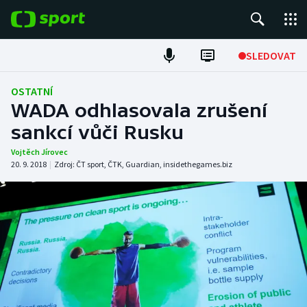
POPULÁRNÍ
SLEDOVAT
Fotbal
OSTATNÍ
WADA odhlasovala zrušení
Hokej
sankcí vůči Rusku
Tenis
Vojtěch Jírovec
20. 9. 2018
|
Zdroj:
ČT sport
,
ČTK
,
Guardian
,
insidethegames.biz
Atletika
Cyklistika
DALŠÍ SPORTY
Americký fotbal
NEPŘEHLÉDNĚTE