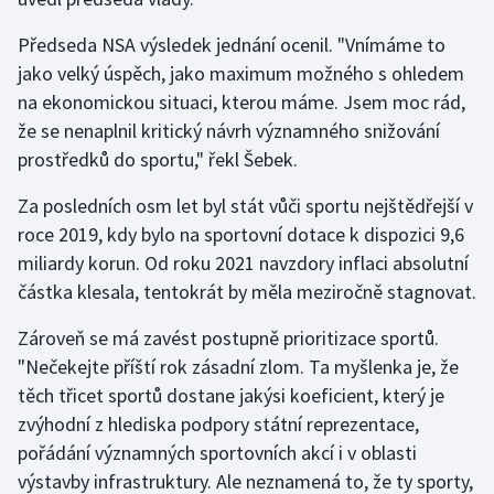
Olympijské hry
Předseda NSA výsledek jednání ocenil. "Vnímáme to
jako velký úspěch, jako maximum možného s ohledem
Parasport
na ekonomickou situaci, kterou máme. Jsem moc rád,
že se nenaplnil kritický návrh významného snižování
Plavání
prostředků do sportu," řekl Šebek.
Plážový volejbal
Za posledních osm let byl stát vůči sportu nejštědřejší v
roce 2019, kdy bylo na sportovní dotace k dispozici 9,6
Ragby
miliardy korun. Od roku 2021 navzdory inflaci absolutní
částka klesala, tentokrát by měla meziročně stagnovat.
Rychlobruslení
Zároveň se má zavést postupně prioritizace sportů.
Rychlostní kanoistika
"Nečekejte příští rok zásadní zlom. Ta myšlenka je, že
těch třicet sportů dostane jakýsi koeficient, který je
Short track
zvýhodní z hlediska podpory státní reprezentace,
pořádání významných sportovních akcí i v oblasti
Sportovní střelba
výstavby infrastruktury. Ale neznamená to, že ty sporty,