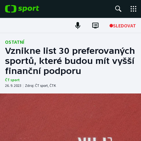
POPULÁRNÍ
SLEDOVAT
Fotbal
OSTATNÍ
Vznikne list 30 preferovaných
Hokej
sportů, které budou mít vyšší
finanční podporu
Tenis
ČT sport
Atletika
26. 9. 2023
|
Zdroj:
ČT sport
,
ČTK
Cyklistika
DALŠÍ SPORTY
Americký fotbal
NEPŘEHLÉDNĚTE