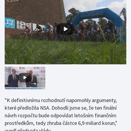
Gymnastika
Házená
Jezdectví
Judo
Krasobruslení
Lezení
Lyže a snowboard
"K definitivnímu rozhodnutí napomohly argumenty,
které předložila NSA. Dohodli jsme se, že ten finální
Moderní pětiboj
návrh rozpočtu bude odpovídat letošním finančním
prostředkům, tedy zhruba částce 6,9 miliard korun,"
Motorsport
uvedl předseda vlády.