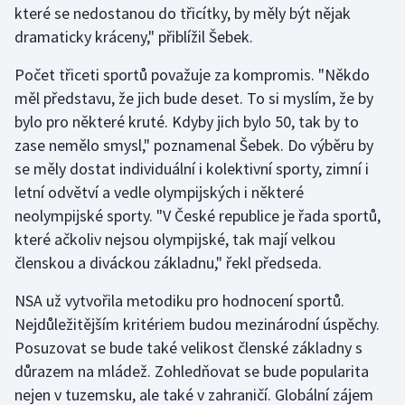
které se nedostanou do třicítky, by měly být nějak
Stolní tenis
dramaticky kráceny," přiblížil Šebek.
Triatlon
Počet třiceti sportů považuje za kompromis. "Někdo
měl představu, že jich bude deset. To si myslím, že by
Veslování
bylo pro některé kruté. Kdyby jich bylo 50, tak by to
Vodní slalom
zase nemělo smysl," poznamenal Šebek. Do výběru by
se měly dostat individuální i kolektivní sporty, zimní i
Volejbal
letní odvětví a vedle olympijských i některé
neolympijské sporty. "V České republice je řada sportů,
Ostatní
které ačkoliv nejsou olympijské, tak mají velkou
členskou a diváckou základnu," řekl předseda.
NSA už vytvořila metodiku pro hodnocení sportů.
Nejdůležitějším kritériem budou mezinárodní úspěchy.
Posuzovat se bude také velikost členské základny s
důrazem na mládež. Zohledňovat se bude popularita
nejen v tuzemsku, ale také v zahraničí. Globální zájem