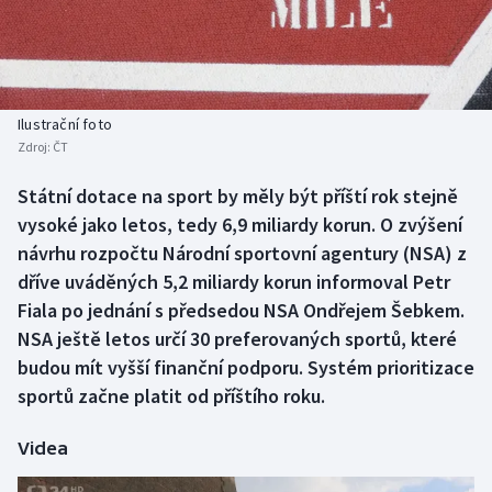
Baseball a softbal
Soutěže
Basketbal
Historické návraty
Biatlon
Aplikace ČT sport
Ilustrační foto
Zdroj:
ČT
Boby a skeleton
AZ kvíz
Státní dotace na sport by měly být příští rok stejně
vysoké jako letos, tedy 6,9 miliardy korun. O zvýšení
Box
návrhu rozpočtu Národní sportovní agentury (NSA) z
Curling
dříve uváděných 5,2 miliardy korun informoval Petr
Fiala po jednání s předsedou NSA Ondřejem Šebkem.
Dostihy
NSA ještě letos určí 30 preferovaných sportů, které
budou mít vyšší finanční podporu. Systém prioritizace
Florbal
sportů začne platit od příštího roku.
Futsal
Videa
Golf