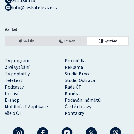
261 136 113
info@ceskatelevize.cz
Vzhled
Světlý
Tmavý
Systém
TV program
Pro média
Živé vysílání
Reklama
TV poplatky
Studio Brno
Teletext
Studio Ostrava
Podcasty
Rada ČT
Počasí
Kariéra
E-shop
Podávání námětů
Mobilní a TV aplikace
Časté dotazy
Vše o ČT
Kontakty