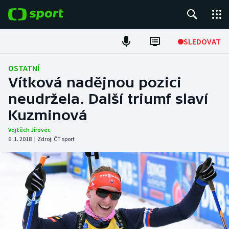
POPULÁRNÍ
SLEDOVAT
Fotbal
OSTATNÍ
Vítková nadějnou pozici
Hokej
neudržela. Další triumf slaví
Kuzminová
Tenis
Vojtěch Jírovec
Atletika
6. 1. 2018
|
Zdroj:
ČT sport
Cyklistika
DALŠÍ SPORTY
Americký fotbal
NEPŘEHLÉDNĚTE