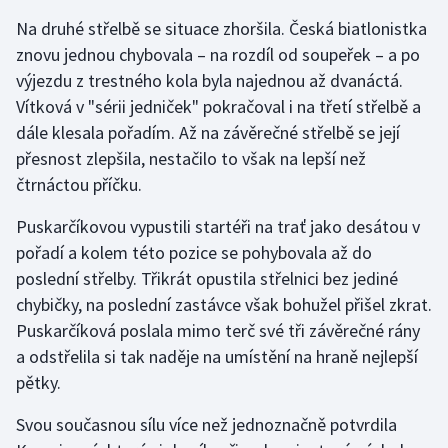
Na druhé střelbě se situace zhoršila. Česká biatlonistka
znovu jednou chybovala – na rozdíl od soupeřek – a po
výjezdu z trestného kola byla najednou až dvanáctá.
Vítková v "sérii jedniček" pokračoval i na třetí střelbě a
dále klesala pořadím. Až na závěrečné střelbě se její
přesnost zlepšila, nestačilo to však na lepší než
čtrnáctou příčku.
Puskarčíkovou vypustili startéři na trať jako desátou v
pořadí a kolem této pozice se pohybovala až do
poslední střelby. Třikrát opustila střelnici bez jediné
chybičky, na poslední zastávce však bohužel přišel zkrat.
Puskarčíková poslala mimo terč své tři závěrečné rány
a odstřelila si tak naděje na umístění na hraně nejlepší
pětky.
Svou současnou sílu více než jednoznačně potvrdila