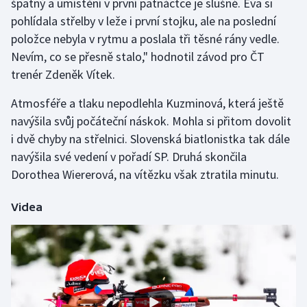
špatný a umístění v první patnáctce je slušné. Eva si
pohlídala střelby v leže i první stojku, ale na poslední
Olympijské hry
položce nebyla v rytmu a poslala tři těsné rány vedle.
Parasport
Nevím, co se přesně stalo," hodnotil závod pro ČT
trenér Zdeněk Vítek.
Plavání
Atmosféře a tlaku nepodlehla Kuzminová, která ještě
Plážový volejbal
navýšila svůj počáteční náskok. Mohla si přitom dovolit
i dvě chyby na střelnici. Slovenská biatlonistka tak dále
Ragby
navýšila své vedení v pořadí SP. Druhá skončila
Dorothea Wiererová, na vítězku však ztratila minutu.
Rychlobruslení
Videa
Rychlostní kanoistika
Short track
Sportovní střelba