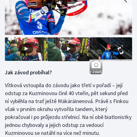
Stolní tenis
Triatlon
Veslování
Vodní slalom
Volejbal
Jak závod probíhal?
+ 2 další
Ostatní
Vítková vstoupila do závodu jako třetí v pořadí – její
odstup za Kuzminovou činil 40 vteřin, pět sekund před
ní vyběhla na trať ještě Mäkäräinenová. Právě s Finkou
však v prvním okruhu vytvořila tandem, který
pokračoval i po průjezdu střelnicí. Na ní obě biatlonistky
jednou chybovaly a jejich odstup za vedoucí
Kuzminovou se natáhl na více než minutu.