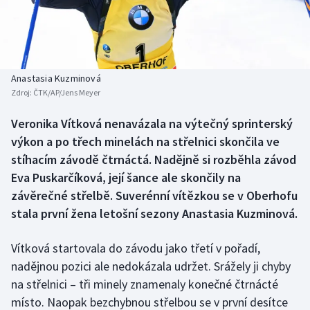
Baseball a softbal
Soutěže
Basketbal
Historické návraty
Biatlon
Aplikace ČT sport
Anastasia Kuzminová
Zdroj:
ČTK/AP/Jens Meyer
Boby a skeleton
AZ kvíz
Veronika Vítková nenavázala na výtečný sprinterský
výkon a po třech minelách na střelnici skončila ve
Box
stíhacím závodě čtrnáctá. Nadějně si rozběhla závod
Curling
Eva Puskarčíková, její šance ale skončily na
závěrečné střelbě. Suverénní vítězkou se v Oberhofu
Dostihy
stala první žena letošní sezony Anastasia Kuzminová.
Florbal
Vítková startovala do závodu jako třetí v pořadí,
nadějnou pozici ale nedokázala udržet. Srážely ji chyby
Futsal
na střelnici – tři minely znamenaly konečné čtrnácté
místo. Naopak bezchybnou střelbou se v první desítce
Golf