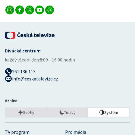
Divácké centrum
každý všední den:
8:00—16:00 hodin
261 136 113
info@ceskatelevize.cz
Vzhled
Světlý
Tmavý
Systém
TV program
Pro média