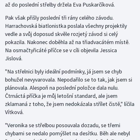
až do poslední střelby držela Eva Puskarčíková.
Gymnastika
Pak však přišly poslední tři rány celého závodu.
Harrachovská biatlonistka poslala všechny projektily
Házená
vedle a svůj doposud skvěle rozjetý závod si celý
pokazila. Nakonec doběhla až na třiadvacátém místě.
Jezdectví
Na osmačtyřicáté příčce se v cíli objevila Jessica
Jislová.
Judo
"Na střelnici byly ideální podmínky, já jsem se chyb
Krasobruslení
bohužel nevyvarovala. Nepodařilo se to tak, jak jsem si
plánovala. Alespoň na poslední položce dala nulu.
Lezení
Čtrnáctá příčka je můj letošní standard, ale jsem
zklamaná z toho, že jsem nedokázala střílet čistě," líčila
Lyže a snowboard
Vítková.
Moderní pětiboj
"Veronika se střelbou posouvala dozadu, se třemi
chybami se nedalo pomýšlet na desítku. Běh ale nebyl
Motorsport