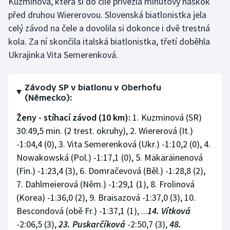
Kuzminová, která si do cíle přivezla minutový náskok
před druhou Wiererovou. Slovenská biatlonistka jela
celý závod na čele a dovolila si dokonce i dvě trestná
kola. Za ní skončila italská biatlonistka, třetí doběhla
Ukrajinka Vita Semerenková.
Závody SP v biatlonu v Oberhofu
(Německo):
Ženy - stíhací závod (10 km):
1. Kuzminová (SR)
30:49,5 min. (2 trest. okruhy), 2. Wiererová (It.)
-1:04,4 (0), 3. Vita Semerenková (Ukr.) -1:10,2 (0), 4.
Nowakowská (Pol.) -1:17,1 (0), 5. Mäkäräinenová
(Fin.) -1:23,4 (3), 6. Domračevová (Běl.) -1:28,8 (2),
7. Dahlmeierová (Něm.) -1:29,1 (1), 8. Frolinová
(Korea) -1:36,0 (2), 9. Braisazová -1:37,0 (3), 10.
Bescondová (obě Fr.) -1:37,1 (1), ...
14. Vítková
-2:06,5 (3),
23. Puskarčíková
-2:50,7 (3),
48.