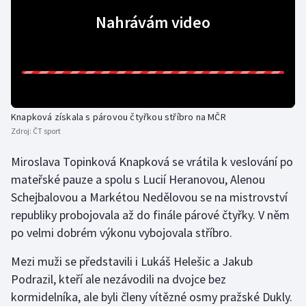
Nahrávám video
Gymnastika
Házená
Jezdectví
Knapková získala s párovou čtyřkou stříbro na MČR
Judo
Zdroj:
ČT sport
Miroslava Topinková Knapková se vrátila k veslování po
Krasobruslení
mateřské pauze a spolu s Lucií Heranovou, Alenou
Lezení
Schejbalovou a Markétou Nedělovou se na mistrovství
republiky probojovala až do finále párové čtyřky. V něm
Lyže a snowboard
po velmi dobrém výkonu vybojovala stříbro.
Mezi muži se představili i Lukáš Helešic a Jakub
Moderní pětiboj
Podrazil, kteří ale nezávodili na dvojce bez
Motorsport
kormidelníka, ale byli členy vítězné osmy pražské Dukly.