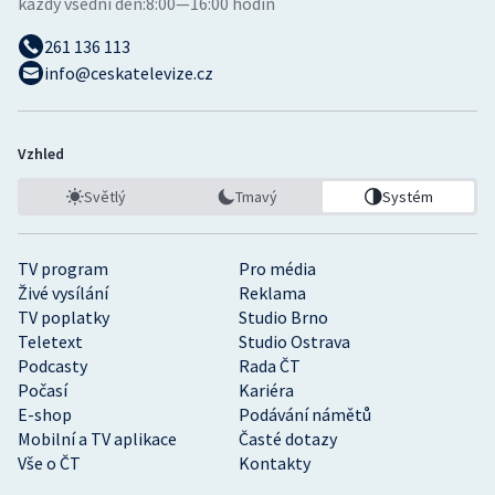
každý všední den:
8:00—16:00 hodin
261 136 113
info@ceskatelevize.cz
Vzhled
Světlý
Tmavý
Systém
TV program
Pro média
Živé vysílání
Reklama
TV poplatky
Studio Brno
Teletext
Studio Ostrava
Podcasty
Rada ČT
Počasí
Kariéra
E-shop
Podávání námětů
Mobilní a TV aplikace
Časté dotazy
Vše o ČT
Kontakty