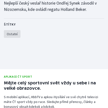
Nejlepší český veslař historie Ondřej Synek závodil v
Olympijské hry
Nizozemsku, kde ovládl regatu Holland Beker.
Parasport
ŠTÍTKY
Plavání
Ostatní
Plážový volejbal
Ragby
Rychlobruslení
Rychlostní kanoistika
APLIKACE ČT SPORT
Mějte celý sportovní svět vždy u sebe i na
velké obrazovce.
Short track
S mobilní aplikací, HbbTV a apkou iVysílání ve své chytré televizi
Sportovní střelba
máte ČT sport vždy po ruce. Sledujte přímé přenosy, články a
bonusový obsah kdekoli a kdykoli.