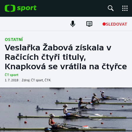
POPULÁRNÍ
SLEDOVAT
Fotbal
OSTATNÍ
Veslařka Žabová získala v
Hokej
Račicích čtyři tituly,
Knapková se vrátila na čtyřce
Tenis
ČT sport
Atletika
1. 7. 2018
|
Zdroj:
ČT sport
,
ČTK
Cyklistika
DALŠÍ SPORTY
Americký fotbal
NEPŘEHLÉDNĚTE