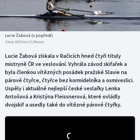
Baseball a softbal
Soutěže
Basketbal
Historické návraty
Biatlon
Aplikace ČT sport
Lucie Žabová (v popředí)
Zdroj:
AP/Chris O\'Meara
Boby a skeleton
AZ kvíz
Lucie Žabová získala v Račicích hned čtyři tituly
mistryně ČR ve veslování. Vyhrála závod skifařek a
Box
byla členkou vítězných posádek pražské Slavie na
Curling
párové čtyřce, čtyřce bez kormidelníka a osmiveslici.
Uspěly i aktuálně nejlepší české veslařky Lenka
Dostihy
Antošová a Kristýna Fleissnerová, které ovládly
dvojskif a usedly také do vítězné párové čtyřky.
Florbal
Futsal
Golf