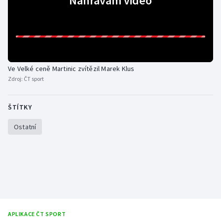
Nahrávám video
Gymnastika
Házená
Ve Velké ceně Martinic zvítězil Marek Klus
Jezdectví
Zdroj:
ČT sport
Judo
ŠTÍTKY
Krasobruslení
Ostatní
Lezení
Lyže a snowboard
Moderní pětiboj
Motorsport
APLIKACE ČT SPORT