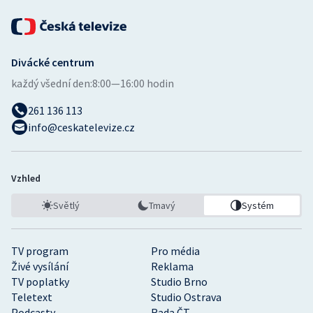
Stolní tenis
Triatlon
Divácké centrum
Veslování
každý všední den:
8:00—16:00 hodin
Vodní slalom
261 136 113
info@ceskatelevize.cz
Volejbal
Ostatní
Vzhled
Světlý
Tmavý
Systém
TV program
Pro média
Živé vysílání
Reklama
TV poplatky
Studio Brno
Teletext
Studio Ostrava
Podcasty
Rada ČT