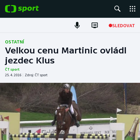
POPULÁRNÍ
SLEDOVAT
Fotbal
OSTATNÍ
Velkou cenu Martinic ovládl
Hokej
jezdec Klus
Tenis
ČT sport
25. 4. 2016
|
Zdroj:
ČT sport
Atletika
Cyklistika
DALŠÍ SPORTY
Americký fotbal
NEPŘEHLÉDNĚTE