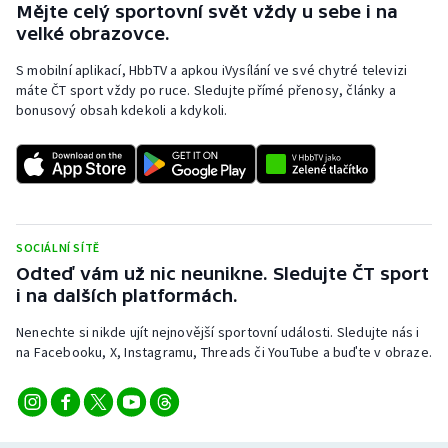
Mějte celý sportovní svět vždy u sebe i na
Olympijské hry
velké obrazovce.
S mobilní aplikací, HbbTV a apkou iVysílání ve své chytré televizi
Parasport
máte ČT sport vždy po ruce. Sledujte přímé přenosy, články a
bonusový obsah kdekoli a kdykoli.
Plavání
Plážový volejbal
Ragby
SOCIÁLNÍ SÍTĚ
Rychlobruslení
Odteď vám už nic neunikne. Sledujte ČT sport
i na dalších platformách.
Rychlostní kanoistika
Nenechte si nikde ujít nejnovější sportovní události. Sledujte nás i
na Facebooku, X, Instagramu, Threads či YouTube a buďte v obraze.
Short track
Sportovní střelba