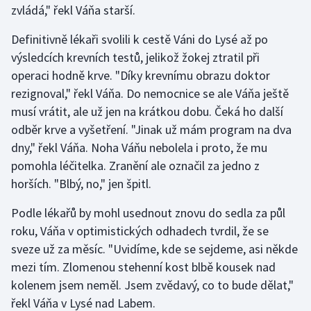
zvládá," řekl Váňa starší.
Olympijské hry
Definitivně lékaři svolili k cestě Váni do Lysé až po
Parasport
výsledcích krevních testů, jelikož žokej ztratil při
operaci hodně krve. "Díky krevnímu obrazu doktor
Plavání
rezignoval," řekl Váňa. Do nemocnice se ale Váňa ještě
musí vrátit, ale už jen na krátkou dobu. Čeká ho další
Plážový volejbal
odběr krve a vyšetření. "Jinak už mám program na dva
dny," řekl Váňa. Noha Váňu nebolela i proto, že mu
Ragby
pomohla léčitelka. Zranění ale označil za jedno z
horších. "Blbý, no," jen špitl.
Rychlobruslení
Podle lékařů by mohl usednout znovu do sedla za půl
Rychlostní kanoistika
roku, Váňa v optimistických odhadech tvrdil, že se
sveze už za měsíc. "Uvidíme, kde se sejdeme, asi někde
Short track
mezi tím. Zlomenou stehenní kost blbě kousek nad
kolenem jsem neměl. Jsem zvědavý, co to bude dělat,"
Sportovní střelba
řekl Váňa v Lysé nad Labem.