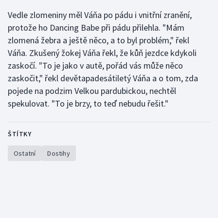
Stolní tenis
Vedle zlomeniny měl Váňa po pádu i vnitřní zranění,
protože ho Dancing Babe při pádu přilehla. "Mám
Triatlon
zlomená žebra a ještě něco, a to byl problém," řekl
Váňa. Zkušený žokej Váňa řekl, že kůň jezdce kdykoli
Veslování
zaskočí. "To je jako v autě, pořád vás může něco
Vodní slalom
zaskočit," řekl devětapadesátiletý Váňa a o tom, zda
pojede na podzim Velkou pardubickou, nechtěl
Volejbal
spekulovat. "To je brzy, to teď nebudu řešit."
Ostatní
ŠTÍTKY
Ostatní
Dostihy