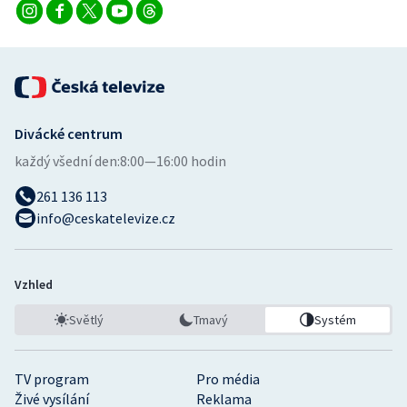
Divácké centrum
každý všední den:
8:00—16:00 hodin
261 136 113
info@ceskatelevize.cz
Vzhled
Světlý
Tmavý
Systém
TV program
Pro média
Živé vysílání
Reklama