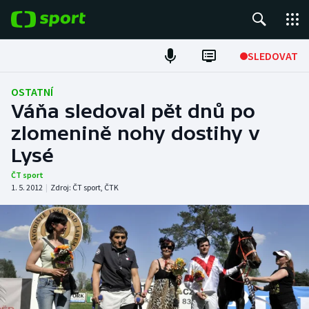
POPULÁRNÍ
SLEDOVAT
Fotbal
OSTATNÍ
Váňa sledoval pět dnů po
Hokej
zlomenině nohy dostihy v
Lysé
Tenis
ČT sport
Atletika
1. 5. 2012
|
Zdroj:
ČT sport
,
ČTK
Cyklistika
DALŠÍ SPORTY
Americký fotbal
NEPŘEHLÉDNĚTE