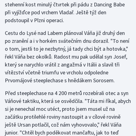
stehenní kost minulý čtvrtek při pádu z Dancing Babe
při vyjížďce pod vrchem Vladař. Ještě týž den
Gymnastika
podstoupil v Plzni operaci.
Házená
Cestu do Lysé nad Labem plánoval Váňa již druhý den
po zranění a i v horkém svátečním dnu dorazil. "To není
Jezdectví
o tom, jestli to je nezbytný, já tady chci být a hotovka,"
řekl Váňa bez okolků. Radost mu pak udělal syn Josef,
Judo
který se narychlo vrátil z angažmá v Itálii a slavil tři
vítězství včetně triumfu ve vrcholu odpoledne
Krasobruslení
Prvomájové steeplechase s hnědákem Sorosem.
Lezení
Před steeplechase na 4 200 metrů rozebírali otec a syn
Váňové taktiku, která se osvědčila. "Táta mi říkal, abych
Lyže a snowboard
si je nenechal moc utéct, proto jsem musel už na
Moderní pětiboj
začátku protilehlé roviny nastoupit a v cílové rovině
ještě Ursan potlačil, což nám vyhovovalo," řekl Váňa
Motorsport
junior. "Chtěl bych poděkovat mančaftu, jak to teď