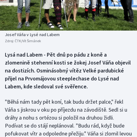
Baseball a softbal
Soutěže
Basketbal
Historické návraty
Biatlon
Aplikace ČT sport
Josef Váňa v Lysé nad Labem
Zdroj:
ČTK/Vít Šimánek
Boby a skeleton
AZ kvíz
Lysá nad Labem - Pět dnů po pádu z koně a
zlomenině stehenní kosti se žokej Josef Váňa objevil
Box
na dostizích. Osminásobný vítěz Velké pardubické
Curling
přijel na Prvomájovou steeplechase do Lysé nad
Labem, kde sledoval své svěřence.
Dostihy
"Běhá nám tady pět koní, tak budu držet palce," řekl
Florbal
Váňa s jiskrou v oku po příjezdu na závodiště. Sedl si u
dráhy a nohu s ortézou si položil na druhou židli.
Futsal
Podívat se do stájí neplánoval. "Budu rád, když bude
pofukovat vítr a odpoledne přežiju." Váňa si zlomil levou
Golf