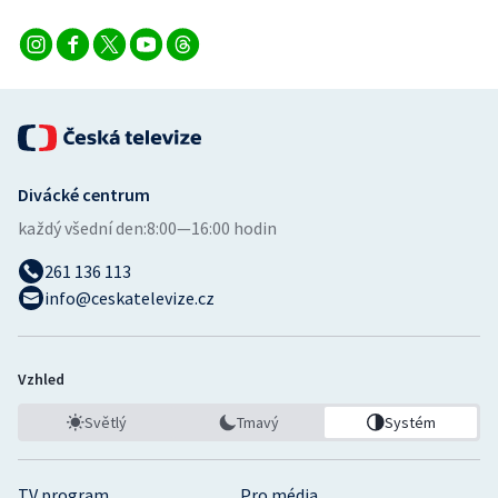
Stolní tenis
Triatlon
Veslování
Vodní slalom
Divácké centrum
každý všední den:
8:00—16:00 hodin
Volejbal
261 136 113
Ostatní
info@ceskatelevize.cz
Vzhled
Světlý
Tmavý
Systém
TV program
Pro média