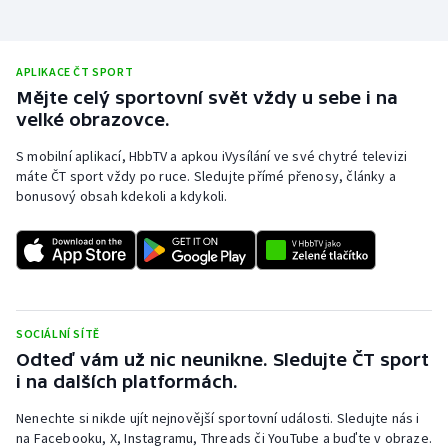
Olympijské hry
APLIKACE ČT SPORT
Parasport
Mějte celý sportovní svět vždy u sebe i na
velké obrazovce.
Plavání
S mobilní aplikací, HbbTV a apkou iVysílání ve své chytré televizi
Plážový volejbal
máte ČT sport vždy po ruce. Sledujte přímé přenosy, články a
bonusový obsah kdekoli a kdykoli.
Ragby
Rychlobruslení
Rychlostní kanoistika
SOCIÁLNÍ SÍTĚ
Odteď vám už nic neunikne. Sledujte ČT sport
Short track
i na dalších platformách.
Sportovní střelba
Nenechte si nikde ujít nejnovější sportovní události. Sledujte nás i
na Facebooku, X, Instagramu, Threads či YouTube a buďte v obraze.