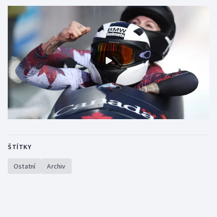
Gymnastika
Házená
Jezdectví
Judo
Krasobruslení
Lezení
ŠTÍTKY
Lyže a snowboard
Ostatní
Archiv
Moderní pětiboj
Motorsport