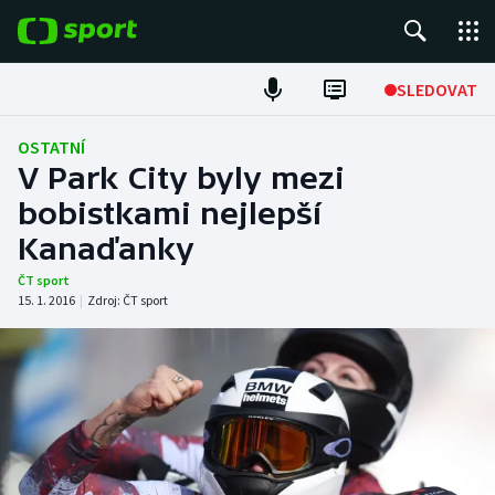
POPULÁRNÍ
SLEDOVAT
Fotbal
OSTATNÍ
V Park City byly mezi
Hokej
bobistkami nejlepší
Kanaďanky
Tenis
ČT sport
Atletika
15. 1. 2016
|
Zdroj:
ČT sport
Cyklistika
DALŠÍ SPORTY
Americký fotbal
NEPŘEHLÉDNĚTE