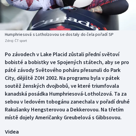
Baseball a softbal
Soutěže
Basketbal
Historické návraty
Biatlon
Aplikace ČT sport
Humphriesová s Lotholzovou se dostaly do čela pořadí SP
Zdroj:
ČT sport
Boby a skeleton
AZ kvíz
Po závodech v Lake Placid zůstali přední světoví
bobisté a bobistky ve Spojených státech, aby se pro
Box
páté závody Světového poháru přesunuli do Park
Curling
City, dějiště ZOH 2002. Na programu byla v pátek
soutěž ženských dvojbobů, ve které triumfovala
Dostihy
kanadská posádka Humphriesová-Lotholzová. Ta za
sebou v ledovém tobogánu zanechala v pořadí druhé
Florbal
Rakušanky Hengsterovou a Dekkerovou. Na třetím
místě dojely Američanky Greubelová s Gibbsovou.
Futsal
Videa
Golf