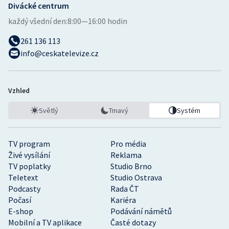
Divácké centrum
Stolní tenis
každý všední den:
8:00—16:00 hodin
Triatlon
261 136 113
info@ceskatelevize.cz
Veslování
Vodní slalom
Vzhled
Volejbal
Světlý
Tmavý
Systém
Ostatní
TV program
Pro média
Živé vysílání
Reklama
TV poplatky
Studio Brno
Teletext
Studio Ostrava
Podcasty
Rada ČT
Počasí
Kariéra
E-shop
Podávání námětů
Mobilní a TV aplikace
Časté dotazy