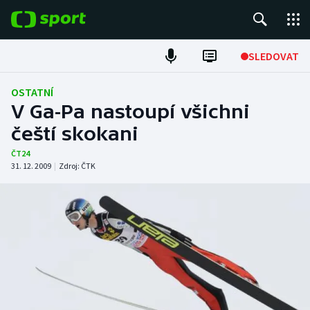
POPULÁRNÍ
SLEDOVAT
Fotbal
OSTATNÍ
V Ga-Pa nastoupí všichni
Hokej
čeští skokani
Tenis
ČT24
31. 12. 2009
|
Zdroj:
ČTK
Atletika
Cyklistika
DALŠÍ SPORTY
Americký fotbal
NEPŘEHLÉDNĚTE