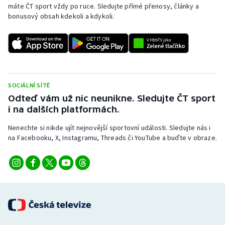
máte ČT sport vždy po ruce. Sledujte přímé přenosy, články a
Olympijské hry
bonusový obsah kdekoli a kdykoli.
Parasport
Plavání
SOCIÁLNÍ SÍTĚ
Plážový volejbal
Odteď vám už nic neunikne. Sledujte ČT sport
i na dalších platformách.
Ragby
Nenechte si nikde ujít nejnovější sportovní události. Sledujte nás i
Rychlobruslení
na Facebooku, X, Instagramu, Threads či YouTube a buďte v obraze.
Rychlostní kanoistika
Short track
Sportovní střelba