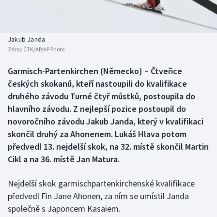
Baseball a softbal
Soutěže
Basketbal
Historické návraty
Jakub Janda
Zdroj:
ČTK/AP/AP Photo
Biatlon
Aplikace ČT sport
Garmisch-Partenkirchen (Německo) – Čtveřice
Boby a skeleton
AZ kvíz
českých skokanů, kteří nastoupili do kvalifikace
druhého závodu Turné čtyř můstků, postoupila do
Box
hlavního závodu. Z nejlepší pozice postoupil do
novoročního závodu Jakub Janda, který v kvalifikaci
Curling
skončil druhý za Ahonenem. Lukáš Hlava potom
předvedl 13. nejdelší skok, na 32. místě skončil Martin
Dostihy
Cikl a na 36. místě Jan Matura.
Florbal
Nejdelší skok garmischpartenkirchenské kvalifikace
Futsal
předvedl Fin Jane Ahonen, za ním se umístil Janda
společně s Japoncem Kasaiem.
Golf