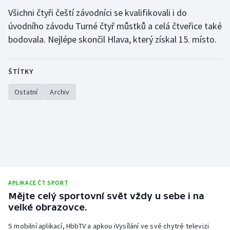
Všichni čtyři čeští závodníci se kvalifikovali i do
Gymnastika
úvodního závodu Turné čtyř můstků a celá čtveřice také
bodovala. Nejlépe skončil Hlava, který získal 15. místo.
Házená
ŠTÍTKY
Jezdectví
Ostatní
Archiv
Judo
Krasobruslení
Lezení
Lyže a snowboard
APLIKACE ČT SPORT
Mějte celý sportovní svět vždy u sebe i na
Moderní pětiboj
velké obrazovce.
Motorsport
S mobilní aplikací, HbbTV a apkou iVysílání ve své chytré televizi