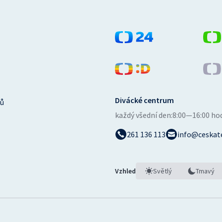
Divácké centrum
ů
každý všední den:
8:00—16:00 ho
261 136 113
info@ceskate
Vzhled
Světlý
Tmavý