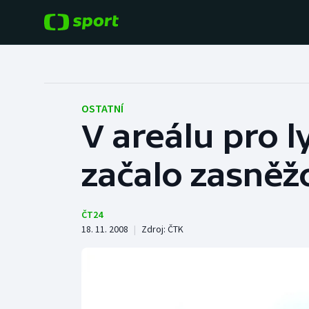
POPULÁRNÍ
DALŠÍ SPORTY
Fotbal
Americký fotbal
OSTATNÍ
V areálu pro l
Hokej
Baseball a softbal
začalo zasněž
Tenis
Basketbal
Atletika
Biatlon
ČT24
18. 11. 2008
|
Zdroj:
ČTK
Cyklistika
Boby a skeleton
Box