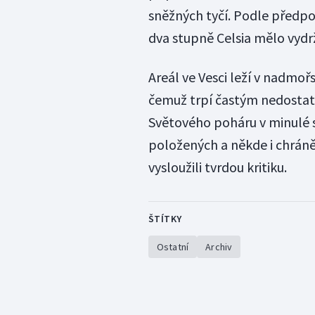
sněžných tyčí. Podle předpo
dva stupně Celsia mělo vydrž
Areál ve Vesci leží v nadmo
čemuž trpí častým nedostat
Světového poháru v minulé s
položených a někde i chráněn
vysloužili tvrdou kritiku.
ŠTÍTKY
Ostatní
Archiv