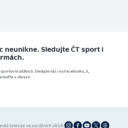
 neunikne. Sledujte ČT sport i
ormách.
 sportovní události. Sledujte nás i na Facebooku, X,
a buďte v obraze.
eská televize na sociálních sítích: