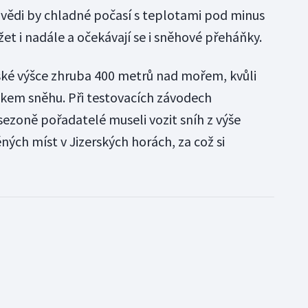
vědi by chladné počasí s teplotami pod minus
et i nadále a očekávají se i sněhové přeháňky.
řské výšce zhruba 400 metrů nad mořem, kvůli
kem sněhu. Při testovacích závodech
ezoně pořadatelé museli vozit sníh z výše
ých míst v Jizerských horách, za což si