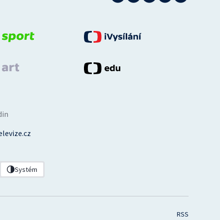
din
levize.cz
Systém
RSS