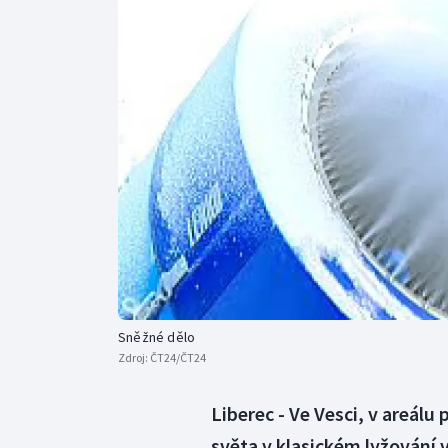
Curling
Dostihy
Florbal
Futsal
Golf
Gymnastika
Sněžné dělo
Zdroj:
ČT24/ČT24
Liberec - Ve Vesci, v areálu
světa v klasickém lyžování v