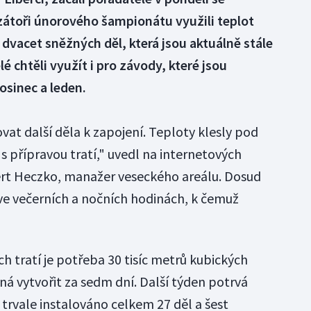
zátoři únorového šampionátu využili teplot
dvacet sněžných děl, která jsou aktuálně stále
é chtěli využít i pro závody, které jsou
osinec a leden.
t další děla k zapojení. Teploty klesly pod
s přípravou tratí," uvedl na internetových
rt Heczko, manažer veseckého areálu. Dosud
ve večerních a nočních hodinách, k čemuž
h tratí je potřeba 30 tisíc metrů kubických
ná vytvořit za sedm dní. Další týden potrvá
e trvale instalováno celkem 27 děl a šest