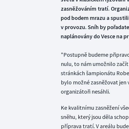
zasněžováním tratí. Organi
pod bodem mrazu a spustili 
v provozu. Sníh by pořadatel
naplánovány do Vesce na pr
"Postupně budeme připravova
nulu, to nám umožnilo začít 
stránkách šampionátu Robe
bylo možné zasněžovat jen 
organizátoři nesáhli.
Ke kvalitnímu zasněžení všec
sněhu, který jsou děla schop
příprava tratí. V areálu bud