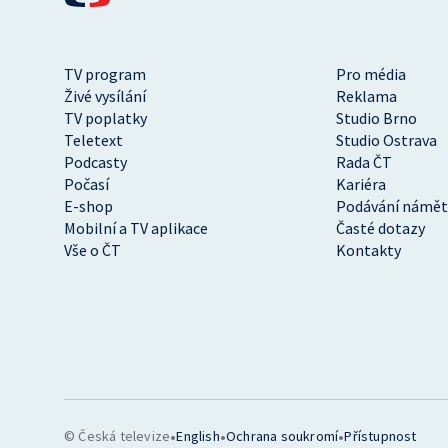
TV program
Pro média
Živé vysílání
Reklama
TV poplatky
Studio Brno
Teletext
Studio Ostrava
Podcasty
Rada ČT
Počasí
Kariéra
E-shop
Podávání námět
Mobilní a TV aplikace
Časté dotazy
Vše o ČT
Kontakty
•
•
•
© Česká televize
English
Ochrana soukromí
Přístupnost