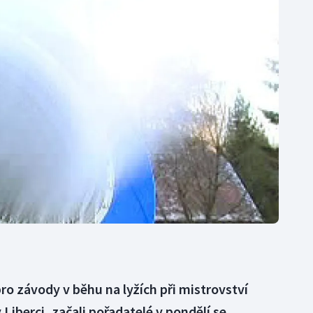
Moderní pětiboj
Triatlon
Motorsport
Veslování
Olympijské hry
Vodní slalom
Parasport
Volejbal
Plavání
Ostatní
Plážový volejbal
 pro závody v běhu na lyžích při mistrovství
 Liberci, začali pořadatelé v pondělí se