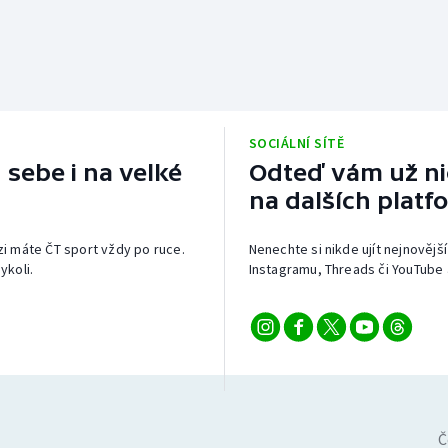
SOCIÁLNÍ SÍTĚ
 sebe i na velké
Odteď vám už nic
na dalších platf
izi máte ČT sport vždy po ruce.
Nenechte si nikde ujít nejnovější
ykoli.
Instagramu, Threads či YouTube 
Č