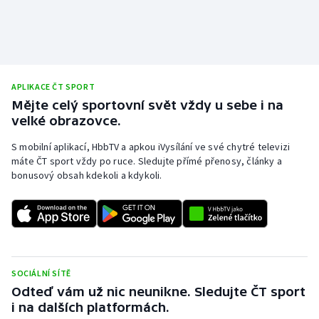
Olympijské hry
Parasport
APLIKACE ČT SPORT
Plavání
Mějte celý sportovní svět vždy u sebe i na
velké obrazovce.
Plážový volejbal
S mobilní aplikací, HbbTV a apkou iVysílání ve své chytré televizi
Ragby
máte ČT sport vždy po ruce. Sledujte přímé přenosy, články a
bonusový obsah kdekoli a kdykoli.
Rychlobruslení
Rychlostní kanoistika
Short track
SOCIÁLNÍ SÍTĚ
Odteď vám už nic neunikne. Sledujte ČT sport
Sportovní střelba
i na dalších platformách.