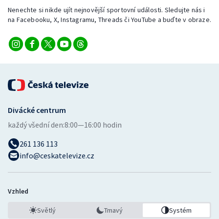
Stolní tenis
Nenechte si nikde ujít nejnovější sportovní události. Sledujte nás i
na Facebooku, X, Instagramu, Threads či YouTube a buďte v obraze.
Triatlon
Veslování
Vodní slalom
Volejbal
Divácké centrum
Ostatní
každý všední den:
8:00—16:00 hodin
261 136 113
info@ceskatelevize.cz
Vzhled
Světlý
Tmavý
Systém