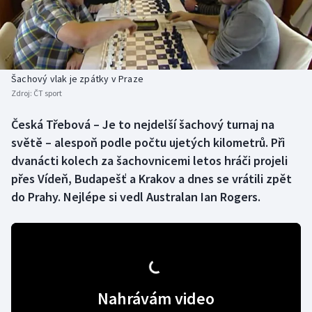
Baseball a softbal
Soutěže
Basketbal
Historické návraty
Biatlon
Aplikace ČT sport
Šachový vlak je zpátky v Praze
Zdroj:
ČT sport
Boby a skeleton
AZ kvíz
Česká Třebová – Je to nejdelší šachový turnaj na
světě – alespoň podle počtu ujetých kilometrů. Při
Box
dvanácti kolech za šachovnicemi letos hráči projeli
Curling
přes Vídeň, Budapešť a Krakov a dnes se vrátili zpět
do Prahy. Nejlépe si vedl Australan Ian Rogers.
Dostihy
Florbal
Futsal
Nahrávám video
Golf