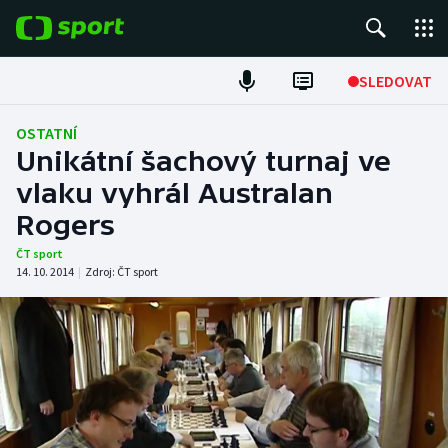
POPULÁRNÍ
SLEDOVAT
Fotbal
OSTATNÍ
Unikátní šachový turnaj ve
Hokej
vlaku vyhrál Australan
Rogers
Tenis
ČT sport
Atletika
14. 10. 2014
|
Zdroj:
ČT sport
Cyklistika
DALŠÍ SPORTY
Americký fotbal
NEPŘEHLÉDNĚTE