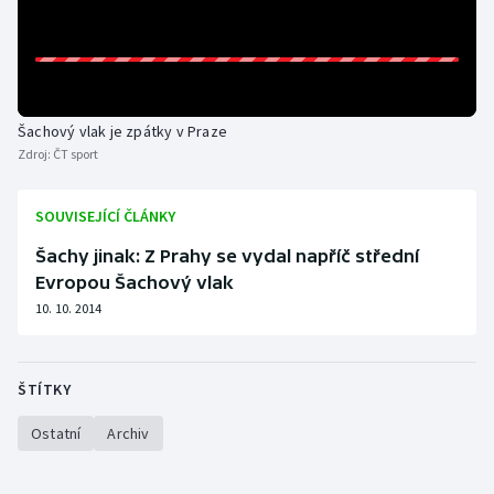
Gymnastika
Házená
Šachový vlak je zpátky v Praze
Jezdectví
Zdroj:
ČT sport
Judo
SOUVISEJÍCÍ ČLÁNKY
Šachy jinak: Z Prahy se vydal napříč střední
Krasobruslení
Evropou Šachový vlak
10. 10. 2014
Lezení
Lyže a snowboard
ŠTÍTKY
Moderní pětiboj
Ostatní
Archiv
Motorsport