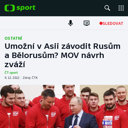
POPULÁRNÍ
SLEDOVAT
Fotbal
OSTATNÍ
Umožní v Asii závodit Rusům
Hokej
a Bělorusům? MOV návrh
zváží
Tenis
ČT sport
Atletika
9. 12. 2022
|
Zdroj:
ČTK
Cyklistika
DALŠÍ SPORTY
Americký fotbal
NEPŘEHLÉDNĚTE