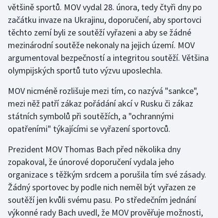
většině sportů. MOV vydal 28. února, tedy čtyři dny po
začátku invaze na Ukrajinu, doporučení, aby sportovci
Gymnastika
těchto zemí byli ze soutěží vyřazeni a aby se žádné
mezinárodní soutěže nekonaly na jejich území. MOV
Házená
argumentoval bezpečností a integritou soutěží. Většina
Jezdectví
olympijských sportů tuto výzvu uposlechla.
MOV nicméně rozlišuje mezi tím, co nazývá "sankce",
Judo
mezi něž patří zákaz pořádání akcí v Rusku či zákaz
státních symbolů při soutěžích, a "ochrannými
Krasobruslení
opatřeními" týkajícími se vyřazení sportovců.
Lezení
Prezident MOV Thomas Bach před několika dny
zopakoval, že únorové doporučení vydala jeho
Lyže a snowboard
organizace s těžkým srdcem a porušila tím své zásady.
Moderní pětiboj
Žádný sportovec by podle nich neměl být vyřazen ze
soutěží jen kvůli svému pasu. Po středečním jednání
Motorsport
výkonné rady Bach uvedl, že MOV prověřuje možnosti,