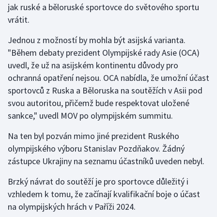
jak ruské a běloruské sportovce do světového sportu
Olympijské hry
vrátit.
Parasport
Jednou z možností by mohla být asijská varianta.
"Během debaty prezident Olympijské rady Asie (OCA)
Plavání
uvedl, že už na asijském kontinentu důvody pro
ochranná opatření nejsou. OCA nabídla, že umožní účast
Plážový volejbal
sportovců z Ruska a Běloruska na soutěžích v Asii pod
svou autoritou, přičemž bude respektovat uložené
Ragby
sankce," uvedl MOV po olympijském summitu.
Rychlobruslení
Na ten byl pozván mimo jiné prezident Ruského
olympijského výboru Stanislav Pozdňakov. Žádný
Rychlostní kanoistika
zástupce Ukrajiny na seznamu účastníků uveden nebyl.
Short track
Brzký návrat do soutěží je pro sportovce důležitý i
vzhledem k tomu, že začínají kvalifikační boje o účast
Sportovní střelba
na olympijských hrách v Paříži 2024.