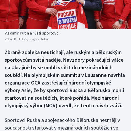
Baseball a softbal
Soutěže
Basketbal
Historické návraty
Biatlon
Aplikace ČT sport
Vladimir Putin a ruští sportovci
Zdroj:
REUTERS/Grigory Dukor
Boby a skeleton
AZ kvíz
Zbraně zdaleka neutichají, ale ruským a běloruským
sportovcům svítá naděje. Navzdory pokračující válce
Box
na Ukrajině by se mohli vrátit do mezinárodních
Curling
soutěží. Na olympijském summitu v Lausanne navrhla
organizace OCA zastřešující národní olympijské
Dostihy
výbory Asie, že by sportovci Ruska a Běloruska mohli
startovat na soutěžích, které pořádá. Mezinárodní
Florbal
olympijský výbor (MOV) uvedl, že tento návrh zváží.
Futsal
Sportovci Ruska a spojeneckého Běloruska nesmějí v
současnosti startovat v mezinárodních soutěžích ve
Golf