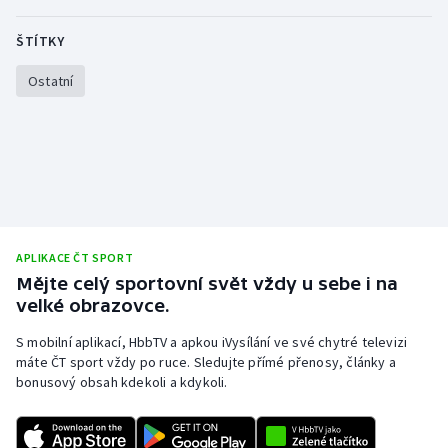
Stolní tenis
ŠTÍTKY
Triatlon
Ostatní
Veslování
Vodní slalom
Volejbal
Ostatní
APLIKACE ČT SPORT
Mějte celý sportovní svět vždy u sebe i na
velké obrazovce.
S mobilní aplikací, HbbTV a apkou iVysílání ve své chytré televizi
máte ČT sport vždy po ruce. Sledujte přímé přenosy, články a
bonusový obsah kdekoli a kdykoli.