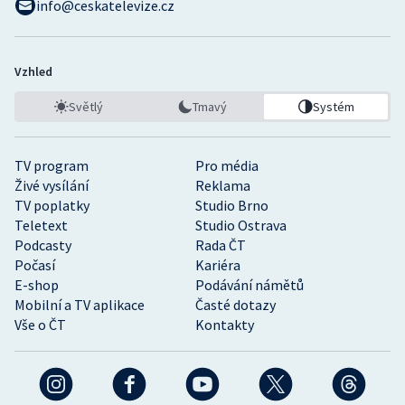
info@ceskatelevize.cz
Vzhled
Světlý
Tmavý
Systém
TV program
Pro média
Živé vysílání
Reklama
TV poplatky
Studio Brno
Teletext
Studio Ostrava
Podcasty
Rada ČT
Počasí
Kariéra
E-shop
Podávání námětů
Mobilní a TV aplikace
Časté dotazy
Vše o ČT
Kontakty