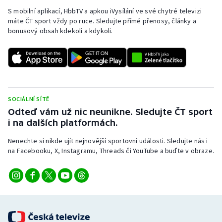
Stolní tenis
S mobilní aplikací, HbbTV a apkou iVysílání ve své chytré televizi
máte ČT sport vždy po ruce. Sledujte přímé přenosy, články a
Triatlon
bonusový obsah kdekoli a kdykoli.
Veslování
Vodní slalom
SOCIÁLNÍ SÍTĚ
Volejbal
Odteď vám už nic neunikne. Sledujte ČT sport
i na dalších platformách.
Ostatní
Nenechte si nikde ujít nejnovější sportovní události. Sledujte nás i
na Facebooku, X, Instagramu, Threads či YouTube a buďte v obraze.