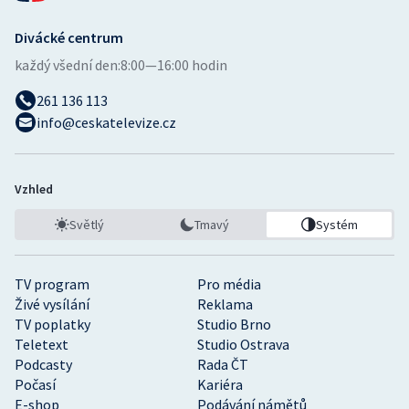
Divácké centrum
každý všední den:
8:00—16:00 hodin
261 136 113
info@ceskatelevize.cz
Vzhled
Světlý
Tmavý
Systém
TV program
Pro média
Živé vysílání
Reklama
TV poplatky
Studio Brno
Teletext
Studio Ostrava
Podcasty
Rada ČT
Počasí
Kariéra
E-shop
Podávání námětů