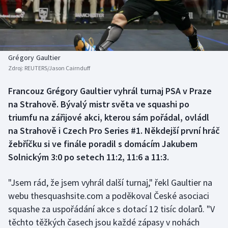
Baseball a softbal
Soutěže
Basketbal
Historické návraty
Biatlon
Aplikace ČT sport
Grégory Gaultier
Zdroj:
REUTERS/Jason Cairnduff
Boby a skeleton
AZ kvíz
Francouz Grégory Gaultier vyhrál turnaj PSA v Praze
na Strahově. Bývalý mistr světa ve squashi po
Box
triumfu na zářijové akci, kterou sám pořádal, ovládl
Curling
na Strahově i Czech Pro Series #1. Někdejší první hráč
žebříčku si ve finále poradil s domácím Jakubem
Dostihy
Solnickým 3:0 po setech 11:2, 11:6 a 11:3.
Florbal
"Jsem rád, že jsem vyhrál další turnaj," řekl Gaultier na
webu thesquashsite.com a poděkoval České asociaci
Futsal
squashe za uspořádání akce s dotací 12 tisíc dolarů. "V
těchto těžkých časech jsou každé zápasy v nohách
Golf