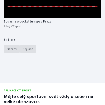
Olympijské hry
Parasport
Squash se dočkal turnaje v Praze
Zdroj:
ČT sport
Plavání
ŠTÍTKY
Plážový volejbal
Ostatní
Squash
Ragby
Rychlobruslení
Rychlostní kanoistika
Short track
APLIKACE ČT SPORT
Mějte celý sportovní svět vždy u sebe i na
Sportovní střelba
velké obrazovce.