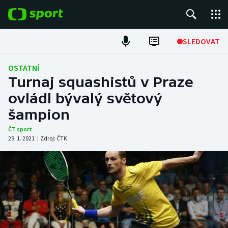
POPULÁRNÍ
SLEDOVAT
Fotbal
OSTATNÍ
Turnaj squashistů v Praze
Hokej
ovládl bývalý světový
šampion
Tenis
ČT sport
Atletika
29. 1. 2021
|
Zdroj:
ČTK
Cyklistika
DALŠÍ SPORTY
Americký fotbal
NEPŘEHLÉDNĚTE