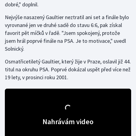
dobré," doplnil.
Gymnastika
Nejvýše nasazený Gaultier neztratil ani set a finále bylo
vyrovnané jen ve druhé sadě do stavu 6:6, pak získal
Házená
favorit pět míčků v řadě. "Jsem spokojený, protože
jsem hrál poprvé finále na PSA. Je to motivace," uvedl
Jezdectví
Solnický.
Judo
Osmatřicetiletý Gaultier, který žije v Praze, oslavil již 44.
titul na okruhu PSA. Poprvé dokázal uspět před více než
Krasobruslení
19 lety, v prosinci roku 2001.
Lezení
Lyže a snowboard
Moderní pětiboj
Nahrávám video
Motorsport