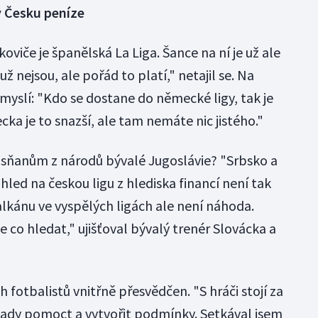
v Česku peníze
oviče je španělská La Liga. Šance na ní je už ale
ž nejsou, ale pořád to platí," netajil se. Na
nemyslí: "Kdo se dostane do německé ligy, tak je
ka je to snazší, ale tam nemáte nic jistého."
Bosňanům z národů bývalé Jugoslávie? "Srbsko a
hled na českou ligu z hlediska financí není tak
alkánu ve vyspělých ligách ale není náhoda.
e co hledat," ujišťoval bývalý trenér Slovácka a
h fotbalistů vnitřně přesvědčen. "S hráči stojí za
 tady pomoct a vytvořit podmínky. Setkával jsem