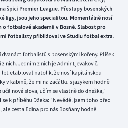
 na špici Premier League. Přestupy bosenských
ké ligy, jsou jeho specialitou. Momentálně nosí
n o fotbalové akademii v Bosně. Slabost pro
i fotbalisty přibližoval ve Studiu fotbal extra.
dvanáct fotbalistů s bosenskými kořeny. Plíšek
 z nich. Jedním z nich je Admir Ljevakovič.
 let etabloval natolik, že nosí kapitánskou
ky v kabině, že mi na začátku s jazykem hodně
učil nová slova, učím se vlastně do dneška,"
il se k příběhu Džeka: "Nevěděl jsem toho před
ale cesta Edina pro nás Bosňany hodně