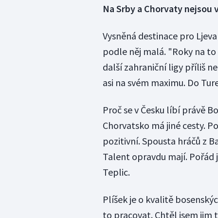
Na Srby a Chorvaty nejsou 
Vysněná destinace pro Ljevak
podle něj malá. "Roky na to u
další zahraniční ligy příliš 
asi na svém maximu. Do Turec
Proč se v Česku líbí právě 
Chorvatsko má jiné cesty. Po
pozitivní. Spousta hráčů z B
Talent opravdu mají. Pořád j
Teplic.
Plíšek je o kvalitě bosenskýc
to pracovat. Chtěl jsem jim