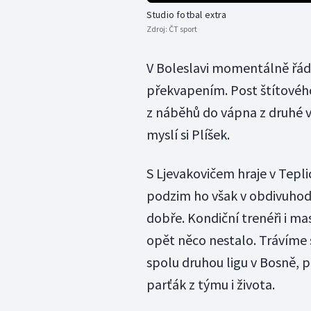
Studio fotbal extra
Zdroj:
ČT sport
V Boleslavi momentálně řádí
překvapením. Post štítového
z náběhů do vápna z druhé 
myslí si Plíšek.
S Ljevakovičem hraje v Tepli
podzim ho však v obdivuhod
dobře. Kondiční trenéři i ma
opět něco nestalo. Trávíme 
spolu druhou ligu v Bosně, p
parťák z týmu i života.