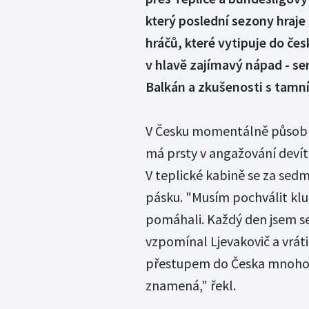
který poslední sezony hraje
hráčů, které vytipuje do čes
v hlavě zajímavý nápad - se
Balkán a zkušenosti s tamním
V Česku momentálně působí 
má prsty v angažování devíti
V teplické kabině se za sedm
pásku. "Musím pochválit klu
pomáhali. Každý den jsem se 
vzpomínal Ljevakovič a vrát
přestupem do Česka mnoho, 
znamená," řekl.