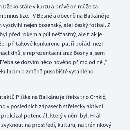
n Džeko stále v kurzu a právě on může za
mbrinus lize. "V Bosně a obecně na Balkáně je
 vyzdvihl nejen bosenský, ale i český fotbal. Z
byl před rokem a půl nešťastný, ale tlak je
 že i při takové konkurenci patří pořád mezi
rnáct dnů je reprezentační sraz Bosny a jsem
Třeba se dozvím něco nového přímo od něj,"
pekulacím o změně působiště vytáhlého
aktů Plíška na Balkánu je třeba trio Crnkič,
o v posledních zápasech střelecky aktivní
s prokázal potenciál, který v něm byl. Hrál
 zvyknout na prostředí, kulturu, na tréninkový