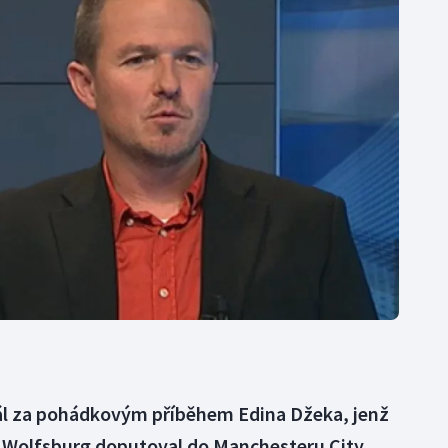
Moderní pětiboj
Triatlon
Motorsport
Veslování
Olympijské hry
Vodní slalom
Parasport
Volejbal
Plavání
Ostatní
Plážový volejbal
stál za pohádkovým příběhem Edina Džeka, jenž
ý Wolfsburg doputoval do Manchesteru City,