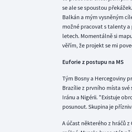
se ale se spoustou překážek.
Balkán a mým vysněným cíle
možné pracovat s talenty a 
letech. Momentálně si mapuj
věřím, že projekt se mi poved
Euforie z postupu na MS
Tým Bosny a Hercegoviny pro
Brazílie z prvního místa své
Iránu a Nigérii. "Existuje o
posunout. Skupina je příznivá
A účast některého z hráčů z