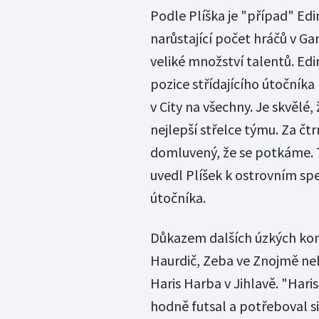
Podle Plíška je "případ" Edi
narůstající počet hráčů v Ga
veliké množství talentů. Edin
pozice střídajícího útočníka 
v City na všechny. Je skvělé,
nejlepší střelce týmu. Za čt
domluvený, že se potkáme. 
uvedl Plíšek k ostrovním s
útočníka.
Důkazem dalších úzkých kont
Haurdič, Zeba ve Znojmě neb
Haris Harba v Jihlavě. "Hari
hodně futsal a potřeboval si