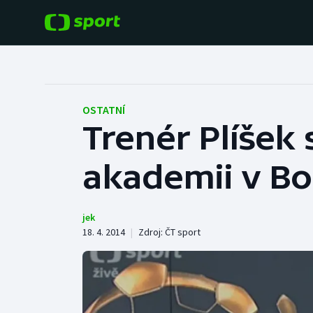
POPULÁRNÍ
DALŠÍ SPORTY
Fotbal
Americký fotbal
OSTATNÍ
Trenér Plíšek 
Hokej
Baseball a softbal
akademii v B
Tenis
Basketbal
Atletika
Biatlon
jek
18. 4. 2014
|
Zdroj:
ČT sport
Cyklistika
Boby a skeleton
Box