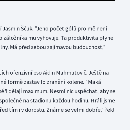
 Jasmin Ščuk. "Jeho počet gólů pro mě není
 záložníka mu vyhovuje. Ta produktivita plyne
vlny. Má před sebou zajímavou budoucnost,"
cích ofenzivní eso Aidin Mahmutovič. Ještě na
né formě zastavilo zranění kolene. "Maká
séři dělají maximum. Nesmí nic uspěchat, aby se
společně na stadionu každou hodinu. Hráli jsme
řed tím i v dorostu. Známe se velmi dobře," řekl