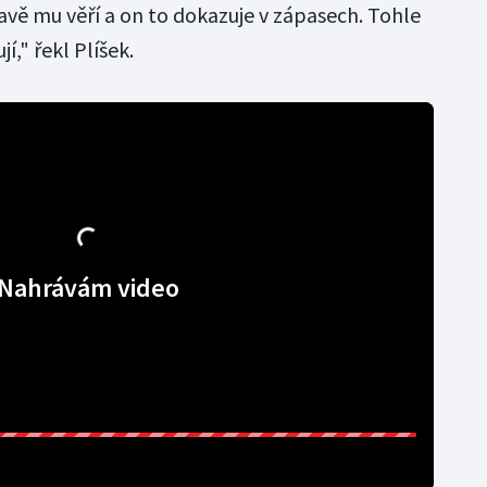
lavě mu věří a on to dokazuje v zápasech. Tohle
í," řekl Plíšek.
Nahrávám video