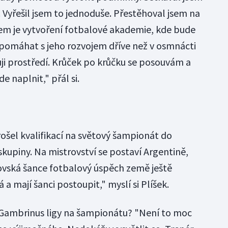
 Vyřešil jsem to jednoduše. Přestěhoval jsem na
m je vytvoření fotbalové akademie, kde bude
pomáhat s jeho rozvojem dříve než v osmnácti
i prostředí. Krůček po krůčku se posouvám a
e naplnit," přál si.
šel kvalifikací na světový šampionát do
 skupiny. Na mistrovství se postaví Argentině,
brovská šance fotbalový úspěch země ještě
 a mají šanci postoupit," myslí si Plíšek.
 Gambrinus ligy na šampionátu? "Není to moc