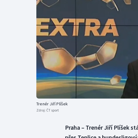
Curling
Dostihy
Florbal
Futsal
Golf
Gymnastika
Trenér Jiří Plíšek
Zdroj:
ČT sport
Praha – Trenér Jiří Plíšek 
přes Teplice a bundesligov