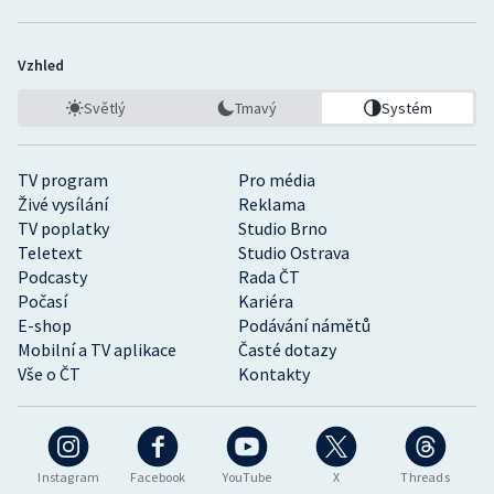
Stolní tenis
Vzhled
Triatlon
Světlý
Tmavý
Systém
Veslování
Vodní slalom
TV program
Pro média
Živé vysílání
Reklama
Volejbal
TV poplatky
Studio Brno
Teletext
Studio Ostrava
Podcasty
Rada ČT
Ostatní
Počasí
Kariéra
E-shop
Podávání námětů
Mobilní a TV aplikace
Časté dotazy
Vše o ČT
Kontakty
Instagram
Facebook
YouTube
X
Threads