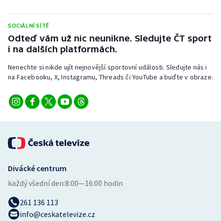
Olympijské hry
SOCIÁLNÍ SÍTĚ
Odteď vám už nic neunikne. Sledujte ČT sport
Parasport
i na dalších platformách.
Plavání
Nenechte si nikde ujít nejnovější sportovní události. Sledujte nás i
na Facebooku, X, Instagramu, Threads či YouTube a buďte v obraze.
Plážový volejbal
Ragby
Rychlobruslení
Rychlostní kanoistika
Divácké centrum
Short track
každý všední den:
8:00—16:00 hodin
261 136 113
Sportovní střelba
info@ceskatelevize.cz