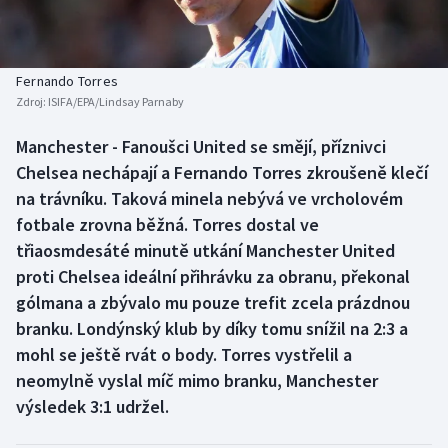
Baseball a softbal
Soutěže
Basketbal
Historické návraty
Fernando Torres
Zdroj:
ISIFA/EPA/Lindsay Parnaby
Biatlon
Aplikace ČT sport
Manchester - Fanoušci United se smějí, příznivci
Boby a skeleton
AZ kvíz
Chelsea nechápají a Fernando Torres zkroušeně klečí
na trávníku. Taková minela nebývá ve vrcholovém
Box
fotbale zrovna běžná. Torres dostal ve
třiaosmdesáté minutě utkání Manchester United
Curling
proti Chelsea ideální přihrávku za obranu, překonal
gólmana a zbývalo mu pouze trefit zcela prázdnou
Dostihy
branku. Londýnský klub by díky tomu snížil na 2:3 a
Florbal
mohl se ještě rvát o body. Torres vystřelil a
neomylně vyslal míč mimo branku, Manchester
Futsal
výsledek 3:1 udržel.
Golf