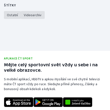
ŠTÍTKY
Gymnastika
Ostatní
Videoarchiv
Házená
Jezdectví
Judo
Krasobruslení
APLIKACE ČT SPORT
Mějte celý sportovní svět vždy u sebe i na
velké obrazovce.
Lezení
S mobilní aplikací, HbbTV a apkou iVysílání ve své chytré televizi
Lyže a snowboard
máte ČT sport vždy po ruce. Sledujte přímé přenosy, články a
bonusový obsah kdekoli a kdykoli.
Moderní pětiboj
Motorsport