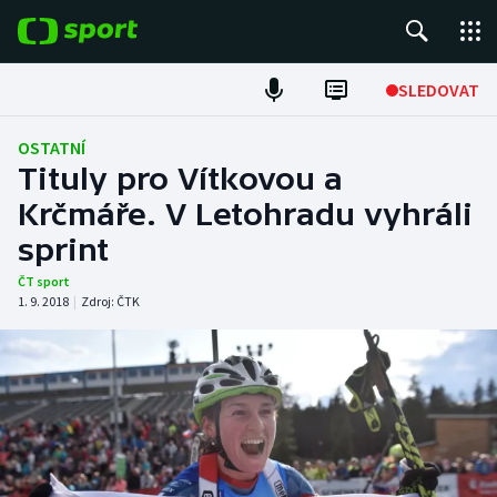
POPULÁRNÍ
SLEDOVAT
Fotbal
OSTATNÍ
Tituly pro Vítkovou a
Hokej
Krčmáře. V Letohradu vyhráli
sprint
Tenis
ČT sport
Atletika
1. 9. 2018
|
Zdroj:
ČTK
Cyklistika
DALŠÍ SPORTY
Americký fotbal
NEPŘEHLÉDNĚTE