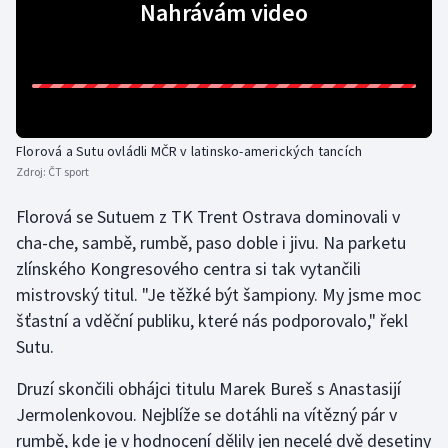
Nahrávám video
Gymnastika
Házená
Jezdectví
Florová a Sutu ovládli MČR v latinsko-amerických tancích
Zdroj:
ČT sport
Judo
Florová se Sutuem z TK Trent Ostrava dominovali v
Krasobruslení
cha-che, sambě, rumbě, paso doble i jivu. Na parketu
zlínského Kongresového centra si tak vytančili
Lezení
mistrovský titul. "Je těžké být šampiony. My jsme moc
šťastní a vděční publiku, které nás podporovalo," řekl
Lyže a snowboard
Sutu.
Moderní pětiboj
Druzí skončili obhájci titulu Marek Bureš s Anastasijí
Jermolenkovou. Nejblíže se dotáhli na vítězný pár v
Motorsport
rumbě, kde je v hodnocení dělily jen necelé dvě desetiny