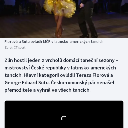
Baseball a softbal
Soutěže
Basketbal
Historické návraty
Biatlon
Aplikace ČT sport
Florová a Sutu ovládli MČR v latinsko-amerických tancích
Boby a skeleton
AZ kvíz
Zdroj:
ČT sport
Box
Zlín hostil jeden z vrcholů domácí taneční sezony –
mistrovství České republiky v latinsko-amerických
Curling
tancích. Hlavní kategorii ovládli Tereza Florová a
George Eduard Sutu. Česko-rumunský pár nenašel
Dostihy
přemožitele a vyhrál ve všech tancích.
Florbal
Futsal
Golf