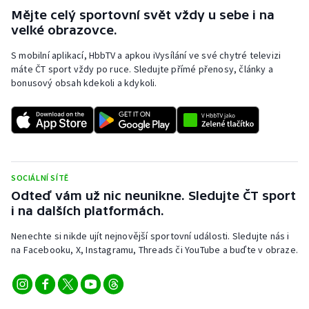
Stolní tenis
Mějte celý sportovní svět vždy u sebe i na
velké obrazovce.
Triatlon
S mobilní aplikací, HbbTV a apkou iVysílání ve své chytré televizi
máte ČT sport vždy po ruce. Sledujte přímé přenosy, články a
Veslování
bonusový obsah kdekoli a kdykoli.
Vodní slalom
Volejbal
Ostatní
SOCIÁLNÍ SÍTĚ
Odteď vám už nic neunikne. Sledujte ČT sport
i na dalších platformách.
Nenechte si nikde ujít nejnovější sportovní události. Sledujte nás i
na Facebooku, X, Instagramu, Threads či YouTube a buďte v obraze.