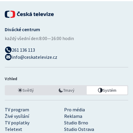
Divácké centrum
každý všední den:
8:00—16:00 hodin
261 136 113
info@ceskatelevize.cz
Vzhled
Světlý
Tmavý
Systém
TV program
Pro média
Živé vysílání
Reklama
TV poplatky
Studio Brno
Teletext
Studio Ostrava