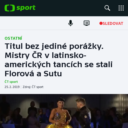
POPULÁRNÍ
SLEDOVAT
Fotbal
OSTATNÍ
Titul bez jediné porážky.
Hokej
Mistry ČR v latinsko-
amerických tancích se stali
Tenis
Florová a Sutu
Atletika
ČT sport
25. 2. 2019
|
Zdroj:
ČT sport
Cyklistika
DALŠÍ SPORTY
Americký fotbal
NEPŘEHLÉDNĚTE