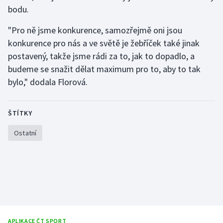
bodu.
Olympijské hry
"Pro ně jsme konkurence, samozřejmě oni jsou
Parasport
konkurence pro nás a ve světě je žebříček také jinak
postavený, takže jsme rádi za to, jak to dopadlo, a
Plavání
budeme se snažit dělat maximum pro to, aby to tak
bylo," dodala Florová.
Plážový volejbal
Ragby
ŠTÍTKY
Ostatní
Rychlobruslení
Rychlostní kanoistika
Short track
Sportovní střelba
APLIKACE ČT SPORT