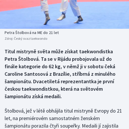
Baseball a softbal
Soutěže
Basketbal
Historické návraty
Biatlon
Aplikace ČT sport
Petra Štolbová na ME do 21 let
Zdroj:
Český svaz taekwondo
Boby a skeleton
AZ kvíz
Titul mistryně světa může získat taekwondistka
Petra Štolbová. Ta se v Rijádu probojovala už do
Box
finále kategorie do 62 kg, v němž ji v sobotu čeká
Curling
Caroline Santosová z Brazílie, stříbrná z minulého
šampionátu. Dvacetiletá reprezentantka je první
Dostihy
českou taekwondistkou, která na světovém
šampionátu získá medaili.
Florbal
Štolbová, jež v létě obhájila titul mistryně Evropy do 21
Futsal
let, na premiérovém samostatném ženském
šampionátu porazila čtyři soupeřky. Medaili jí zajistila
Golf