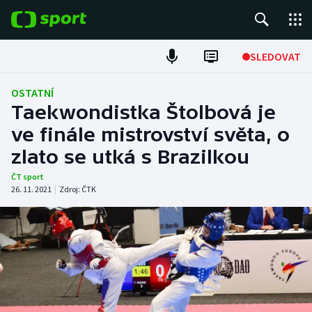
POPULÁRNÍ
SLEDOVAT
Fotbal
OSTATNÍ
Taekwondistka Štolbová je
Hokej
ve finále mistrovství světa, o
zlato se utká s Brazilkou
Tenis
ČT sport
Atletika
26. 11. 2021
|
Zdroj:
ČTK
Cyklistika
DALŠÍ SPORTY
Americký fotbal
NEPŘEHLÉDNĚTE