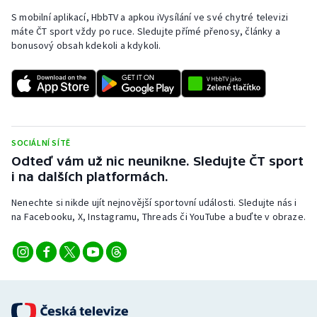
S mobilní aplikací, HbbTV a apkou iVysílání ve své chytré televizi
Olympijské hry
máte ČT sport vždy po ruce. Sledujte přímé přenosy, články a
bonusový obsah kdekoli a kdykoli.
Parasport
Plavání
Plážový volejbal
SOCIÁLNÍ SÍTĚ
Ragby
Odteď vám už nic neunikne. Sledujte ČT sport
i na dalších platformách.
Rychlobruslení
Nenechte si nikde ujít nejnovější sportovní události. Sledujte nás i
na Facebooku, X, Instagramu, Threads či YouTube a buďte v obraze.
Rychlostní kanoistika
Short track
Sportovní střelba