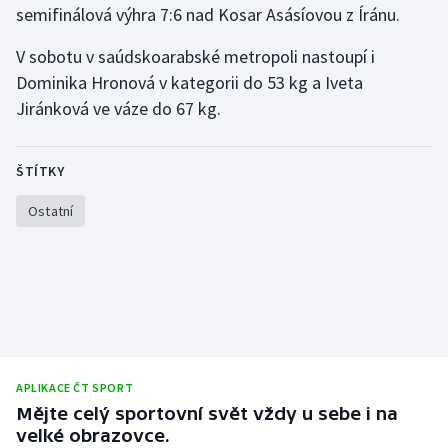
semifinálová výhra 7:6 nad Kosar Asásíovou z Íránu.
Gymnastika
V sobotu v saúdskoarabské metropoli nastoupí i
Dominika Hronová v kategorii do 53 kg a Iveta
Házená
Jiránková ve váze do 67 kg.
Jezdectví
ŠTÍTKY
Judo
Ostatní
Krasobruslení
Lezení
Lyže a snowboard
Moderní pětiboj
APLIKACE ČT SPORT
Mějte celý sportovní svět vždy u sebe i na
Motorsport
velké obrazovce.