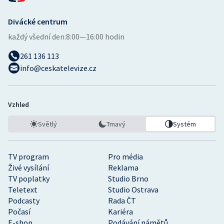
Stolní tenis
Divácké centrum
Triatlon
každý všední den:
8:00—16:00 hodin
Veslování
261 136 113
info@ceskatelevize.cz
Vodní slalom
Volejbal
Vzhled
Světlý
Tmavý
Systém
Ostatní
TV program
Pro média
Živé vysílání
Reklama
TV poplatky
Studio Brno
Teletext
Studio Ostrava
Podcasty
Rada ČT
Počasí
Kariéra
E-shop
Podávání námětů