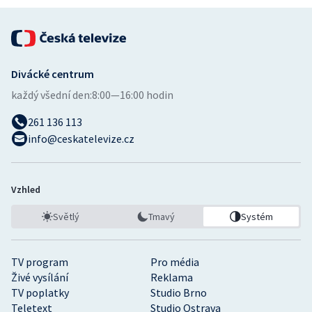
Divácké centrum
každý všední den:
8:00—16:00 hodin
261 136 113
info@ceskatelevize.cz
Vzhled
Světlý
Tmavý
Systém
TV program
Pro média
Živé vysílání
Reklama
TV poplatky
Studio Brno
Teletext
Studio Ostrava