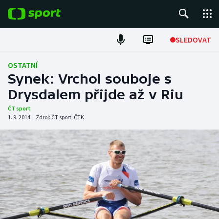
POPULÁRNÍ
SLEDOVAT
Fotbal
OSTATNÍ
Synek: Vrchol souboje s
Hokej
Drysdalem přijde až v Riu
Tenis
ČT sport
1. 9. 2014
|
Zdroj:
ČT sport
,
ČTK
Atletika
Cyklistika
DALŠÍ SPORTY
Americký fotbal
NEPŘEHLÉDNĚTE