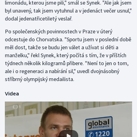
limonádu, kterou jsme pili," smál se Synek. "Ale jak jsem
byl unavený, tak jsem vytuhnul a v jedenáct večer usnul,"
Gymnastika
dodal jedenatřicetiletý veslař.
Házená
Po společenských povinnostech v Praze v úterý
odcestuje do Chorvatska. "Sportu jsem v poslední době
Jezdectví
měl dost, takže se budu jen válet a užívat si děti a
manželku," řekl Synek, který počítá s tím, že v příštích
Judo
týdnech několik kilogramů přibere. "Není to jen o tom,
ale i o regeneraci a nabírání sil," uvedl dvojnásobný
Krasobruslení
stříbrný olympijský medailista.
Lezení
Videa
Lyže a snowboard
Moderní pětiboj
Motorsport