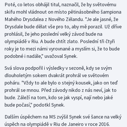
Poté, co letos obhájil titul, naznačil, že by světovému
Stolní tenis
skifu mohl vládnout on místo pětinásobného šampiona
Triatlon
Mahého Drysdalea z Nového Zélandu. "Je ale jasné, že
Drysdale bude dělat vše pro to, aby mě porazil. Už dříve
Veslování
prohlásil, že jeho poslední velký závod bude na
olympiádě v Riu. A bude chtít zlato. Poslední tři čtyři
Vodní slalom
roky je to mezi námi vyrovnané a myslím si, že to bude
podobné i nadále," uvažoval Synek.
Volejbal
Svá slova podpořil i výsledky v sezoně, kdy se svým
Ostatní
dlouholetým sokem dvakrát prohrál ve světovém
poháru. "Vždy to ale bylo o stejný kousek, jako on teď
prohrál se mnou. Před závody nikdo z nás neví, jak to
bude. Záleží na tom, kdo se jak vyspí, nají nebo jaké
bude počasí," podotkl Synek.
Dalším úspěchem na MS zvýšil Synek své šance na velký
úspěch na olympiádě v Riu de Janeiro v roce 2016.