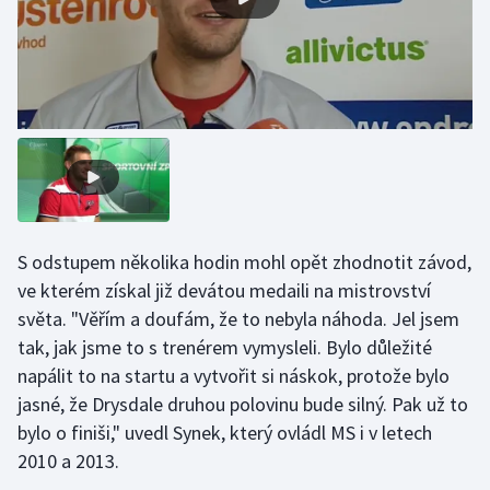
Olympijské hry
Parasport
Plavání
Plážový volejbal
Ragby
S odstupem několika hodin mohl opět zhodnotit závod,
ve kterém získal již devátou medaili na mistrovství
Rychlobruslení
světa. "Věřím a doufám, že to nebyla náhoda. Jel jsem
tak, jak jsme to s trenérem vymysleli. Bylo důležité
Rychlostní kanoistika
napálit to na startu a vytvořit si náskok, protože bylo
Short track
jasné, že Drysdale druhou polovinu bude silný. Pak už to
bylo o finiši," uvedl Synek, který ovládl MS i v letech
Sportovní střelba
2010 a 2013.