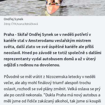
Baseball a softbal
Soutěže
Basketbal
Historické návraty
Ondřej Synek
Zdroj:
ČTK/Ivana Roháčková
Biatlon
Aplikace ČT sport
Praha - Skifař Ondřej Synek se v neděli potřetí v
Boby a skeleton
AZ kvíz
kariéře stal v Amsterodamu veslařským mistrem
světa, další zlato ve své úspěšné kariéře ale příliš
Box
neoslavil. Hned po závodě se totiž společně s dalšími
reprezentanty vydal autobusem domů a už v úterý
Curling
odjíždí s rodinou na dovolenou.
Dostihy
Původně se měl vrátit z Nizozemska letecky v neděli
Florbal
večer, ale aby mohl finálový triumf alespoň trochu
oslavit, rozhodl se své plány změnit. Velká oslava se prý
Futsal
ale po cestě nekonala. "Dukla Praha má nový autobus a
měli jsme od řidiče zakázaný alkohol, tak jsme si koupili
Golf