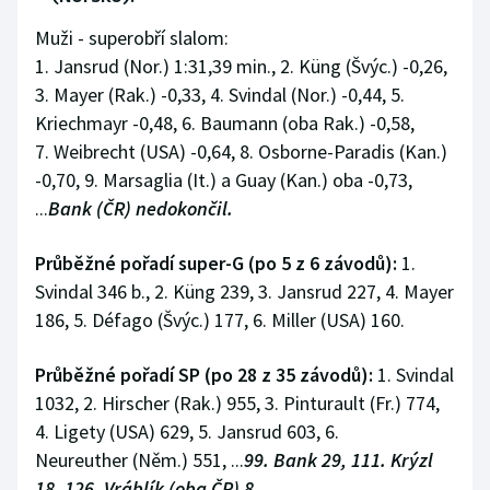
Muži - superobří slalom:
Gymnastika
1. Jansrud (Nor.) 1:31,39 min., 2. Küng (Švýc.) -0,26,
3. Mayer (Rak.) -0,33, 4. Svindal (Nor.) -0,44, 5.
Házená
Kriechmayr -0,48, 6. Baumann (oba Rak.) -0,58,
7. Weibrecht (USA) -0,64, 8. Osborne-Paradis (Kan.)
Jezdectví
-0,70, 9. Marsaglia (It.) a Guay (Kan.) oba -0,73,
...
Bank (ČR) nedokončil.
Judo
Krasobruslení
Průběžné pořadí super-G (po 5 z 6 závodů):
1.
Svindal 346 b., 2. Küng 239, 3. Jansrud 227, 4. Mayer
Lezení
186, 5. Défago (Švýc.) 177, 6. Miller (USA) 160.
Lyže a snowboard
Průběžné pořadí SP (po 28 z 35 závodů):
1. Svindal
1032, 2. Hirscher (Rak.) 955, 3. Pinturault (Fr.) 774,
Moderní pětiboj
4. Ligety (USA) 629, 5. Jansrud 603, 6.
Neureuther (Něm.) 551, ...
99. Bank 29, 111. Krýzl
Motorsport
18, 126. Vráblík (oba ČR) 8.