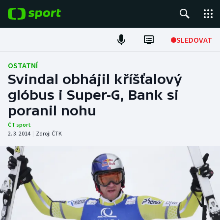
POPULÁRNÍ
SLEDOVAT
Fotbal
OSTATNÍ
Svindal obhájil kříšťalový
Hokej
glóbus i Super-G, Bank si
poranil nohu
Tenis
ČT sport
Atletika
2. 3. 2014
|
Zdroj:
ČTK
Cyklistika
DALŠÍ SPORTY
Americký fotbal
NEPŘEHLÉDNĚTE