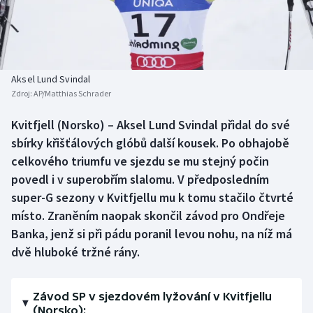
Baseball a softbal
Soutěže
Basketbal
Historické návraty
Biatlon
Aplikace ČT sport
Aksel Lund Svindal
Zdroj:
AP/Matthias Schrader
Boby a skeleton
AZ kvíz
Kvitfjell (Norsko) – Aksel Lund Svindal přidal do své
sbírky křišťálových glóbů další kousek. Po obhajobě
Box
celkového triumfu ve sjezdu se mu stejný počin
Curling
povedl i v superobřím slalomu. V předposledním
super-G sezony v Kvitfjellu mu k tomu stačilo čtvrté
Dostihy
místo. Zraněním naopak skončil závod pro Ondřeje
Banka, jenž si při pádu poranil levou nohu, na níž má
Florbal
dvě hluboké tržné rány.
Futsal
Závod SP v sjezdovém lyžování v Kvitfjellu
(Norsko):
Golf