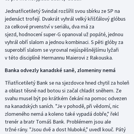
Stolní tenis
Jednatřicetiletý Svindal rozšířil svou sbírku ze SP na
jedenáct trofejí. Dvakrát vyhrál velký křišťálový glóbus
Triatlon
za celkové prvenství v seriálu, dva má za
Veslování
sjezd, hodnocení super-G opanoval už popáté, jednou
vyhrál obří slalom a jednou kombinaci. S pěti glóby za
Vodní slalom
superobří slalom se vyrovnal nejúspěšnějšímu lyžaři
v této disciplíně Hermannu Maierovi z Rakouska.
Volejbal
Banka odvezly kanadské saně, zlomeniny nemá
Ostatní
Třiatřicetiletý Bank se na sjezdovce hned chytil za holeň
a oblast těsně nad botou si začal chladit sněhem. Ze
svahu musel být po krátkém čekání na pomoc odvezen
na kanadských saních. "Je v pohodě, při vědomí, nic
zlomeného nemá a koleno také vypadá dobře," řekl
trenér a bratr Tomáš Bank. Problémem jsou ale
tržné rány. "Jsou dvě a dost hluboké," uvedl kouč. Pátý