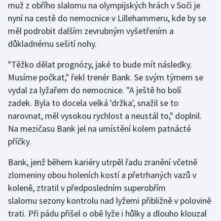
muž z obřího slalomu na olympijských hrách v Soči je
nyní na cestě do nemocnice v Lillehammeru, kde by se
měl podrobit dalším zevrubným vyšetřením a
důkladnému sešití nohy.
"Těžko dělat prognózy, jaké to bude mít následky.
Musíme počkat," řekl trenér Bank. Se svým týmem se
vydal za lyžařem do nemocnice. "A ještě ho bolí
zadek. Byla to docela velká 'držka', snažil se to
narovnat, měl vysokou rychlost a neustál to," doplnil.
Na mezičasu Bank jel na umístění kolem patnácté
příčky.
Bank, jenž během kariéry utrpěl řadu zranění včetně
zlomeniny obou holeních kostí a přetrhaných vazů v
koleně, ztratil v předposledním superobřím
slalomu sezony kontrolu nad lyžemi přibližně v polovině
trati. Při pádu přišel o obě lyže i hůlky a dlouho klouzal