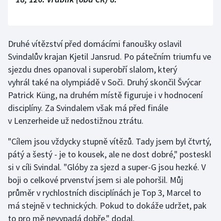
Olympijské hry
Parasport
Druhé vítězství před domácími fanoušky oslavil
Svindalův krajan Kjetil Jansrud. Po pátečním triumfu ve
Plavání
sjezdu dnes opanoval i superobří slalom, který
vyhrál také na olympiádě v Soči. Druhý skončil Švýcar
Plážový volejbal
Patrick Küng, na druhém místě figuruje i v hodnocení
disciplíny. Za Svindalem však má před finále
Ragby
v Lenzerheide už nedostižnou ztrátu.
Rychlobruslení
"Cílem jsou vždycky stupně vítězů. Tady jsem byl čtvrtý,
pátý a šestý - je to kousek, ale ne dost dobré," posteskl
Rychlostní kanoistika
si v cíli Svindal. "Glóby za sjezd a super-G jsou hezké. V
boji o celkové prvenství jsem si ale pohoršil. Můj
Short track
průměr v rychlostních disciplínách je Top 3, Marcel to
Sportovní střelba
má stejně v technických. Pokud to dokáže udržet, pak
to pro mě nevypadá dobře," dodal.