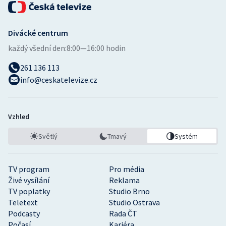
Divácké centrum
každý všední den:
8:00—16:00 hodin
261 136 113
info@ceskatelevize.cz
Vzhled
Světlý
Tmavý
Systém
TV program
Pro média
Živé vysílání
Reklama
TV poplatky
Studio Brno
Teletext
Studio Ostrava
Podcasty
Rada ČT
Počasí
Kariéra