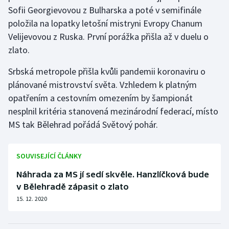
Sofii Georgievovou z Bulharska a poté v semifinále
Olympijské hry
položila na lopatky letošní mistryni Evropy Chanum
Velijevovou z Ruska. První porážka přišla až v duelu o
Parasport
zlato.
Plavání
Srbská metropole přišla kvůli pandemii koronaviru o
plánované mistrovství světa. Vzhledem k platným
Plážový volejbal
opatřením a cestovním omezením by šampionát
nesplnil kritéria stanovená mezinárodní federací, místo
Ragby
MS tak Bělehrad pořádá Světový pohár.
Rychlobruslení
SOUVISEJÍCÍ ČLÁNKY
Rychlostní kanoistika
Náhrada za MS jí sedí skvěle. Hanzlíčková bude
v Bělehradě zápasit o zlato
Short track
15. 12. 2020
Sportovní střelba