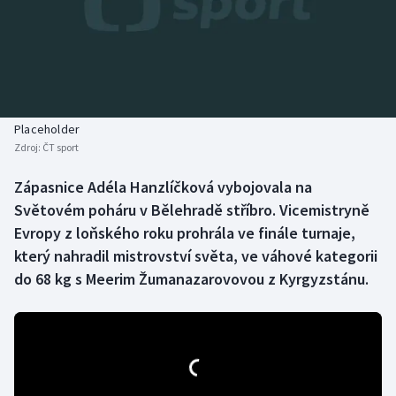
Baseball a softbal
Soutěže
Basketbal
Historické návraty
Biatlon
Aplikace ČT sport
Placeholder
Boby a skeleton
AZ kvíz
Zdroj:
ČT sport
Box
Zápasnice Adéla Hanzlíčková vybojovala na
Světovém poháru v Bělehradě stříbro. Vicemistryně
Curling
Evropy z loňského roku prohrála ve finále turnaje,
který nahradil mistrovství světa, ve váhové kategorii
Dostihy
do 68 kg s Meerim Žumanazarovovou z Kyrgyzstánu.
Florbal
Futsal
Golf