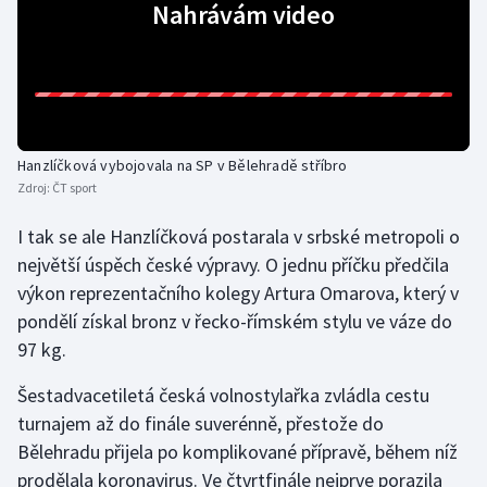
Nahrávám video
Gymnastika
Házená
Jezdectví
Hanzlíčková vybojovala na SP v Bělehradě stříbro
Zdroj:
ČT sport
Judo
I tak se ale Hanzlíčková postarala v srbské metropoli o
Krasobruslení
největší úspěch české výpravy. O jednu příčku předčila
výkon reprezentačního kolegy Artura Omarova, který v
Lezení
pondělí získal bronz v řecko-římském stylu ve váze do
97 kg.
Lyže a snowboard
Šestadvacetiletá česká volnostylařka zvládla cestu
Moderní pětiboj
turnajem až do finále suverénně, přestože do
Bělehradu přijela po komplikované přípravě, během níž
Motorsport
prodělala koronavirus. Ve čtvrtfinále nejprve porazila