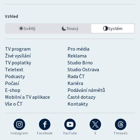
Vzhled
Světlý
Tmavý
Systém
TV program
Pro média
Živé vysílání
Reklama
TV poplatky
Studio Brno
Teletext
Studio Ostrava
Podcasty
Rada ČT
Počasí
Kariéra
E-shop
Podávání námětů
Mobilní a TV aplikace
Časté dotazy
Vše o ČT
Kontakty
Instagram
Facebook
YouTube
X
Threads