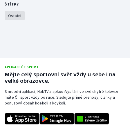
Stolní tenis
ŠTÍTKY
Ostatní
Triatlon
Veslování
Vodní slalom
Volejbal
APLIKACE ČT SPORT
Ostatní
Mějte celý sportovní svět vždy u sebe i na
velké obrazovce.
S mobilní aplikací, HbbTV a apkou iVysílání ve své chytré televizi
máte ČT sport vždy po ruce. Sledujte přímé přenosy, články a
bonusový obsah kdekoli a kdykoli.