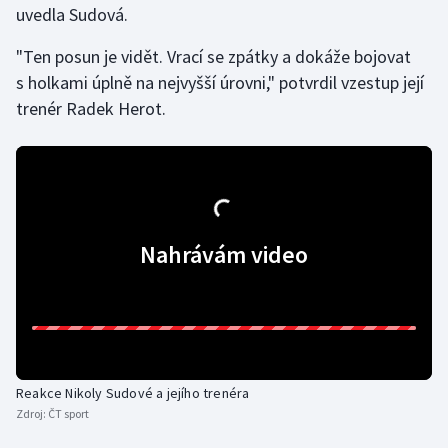
uvedla Sudová.
Gymnastika
"Ten posun je vidět. Vrací se zpátky a dokáže bojovat
s holkami úplně na nejvyšší úrovni," potvrdil vzestup její
Házená
trenér Radek Herot.
Jezdectví
Judo
Krasobruslení
Nahrávám video
Lezení
Lyže a snowboard
Moderní pětiboj
Reakce Nikoly Sudové a jejího trenéra
Zdroj:
ČT sport
Motorsport