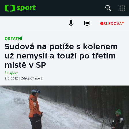
POPULÁRNÍ
SLEDOVAT
Fotbal
OSTATNÍ
Sudová na potíže s kolenem
Hokej
už nemyslí a touží po třetím
místě v SP
Tenis
ČT sport
Atletika
2. 3. 2012
|
Zdroj:
ČT sport
Cyklistika
DALŠÍ SPORTY
Americký fotbal
NEPŘEHLÉDNĚTE