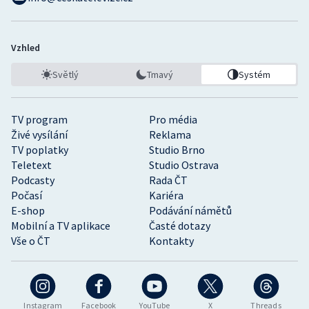
Vzhled
Světlý
Tmavý
Systém
TV program
Pro média
Živé vysílání
Reklama
TV poplatky
Studio Brno
Teletext
Studio Ostrava
Podcasty
Rada ČT
Počasí
Kariéra
E-shop
Podávání námětů
Mobilní a TV aplikace
Časté dotazy
Vše o ČT
Kontakty
Instagram
Facebook
YouTube
X
Threads