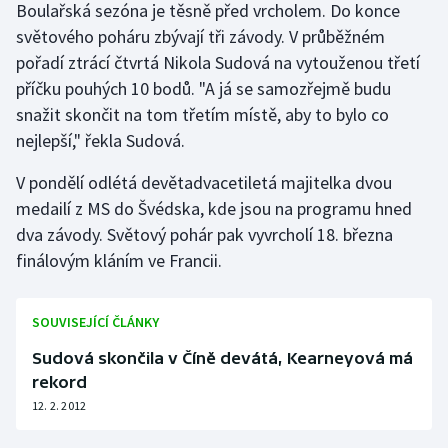
Boulařská sezóna je těsně před vrcholem. Do konce
Olympijské hry
světového poháru zbývají tři závody. V průběžném
pořadí ztrácí čtvrtá Nikola Sudová na vytouženou třetí
Parasport
příčku pouhých 10 bodů. "A já se samozřejmě budu
snažit skončit na tom třetím místě, aby to bylo co
Plavání
nejlepší," řekla Sudová.
Plážový volejbal
V pondělí odlétá devětadvacetiletá majitelka dvou
medailí z MS do Švédska, kde jsou na programu hned
Ragby
dva závody. Světový pohár pak vyvrcholí 18. března
finálovým kláním ve Francii.
Rychlobruslení
Rychlostní kanoistika
SOUVISEJÍCÍ ČLÁNKY
Sudová skončila v Číně devátá, Kearneyová má
Short track
rekord
12. 2. 2012
Sportovní střelba