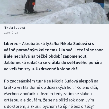
Baseball a softbal
Soutěže
Basketbal
Historické návraty
Biatlon
Aplikace ČT sport
Nikola Sudová
Zdroj:
ČT24
Boby a skeleton
AZ kvíz
Liberec – Akrobatická lyžařka Nikola Sudová si s
vážně poraněným kolenem užila své. Letošní sezona
Box
ji ale nechává na těžké období zapomenout.
Curling
Jablonecká rodačka se vrátila do světového poháru
ve velkém stylu. Uzdravené koleno drží.
Dostihy
Po zaoceánském turné se Nikola Sudová alespoň na
Florbal
krátko vrátila domů do Jizerských hor. "Koleno drží,
všechno v pořádku. Jezdím tedy zatím se slabou
Futsal
ortézou, ale doufám, že se na příští rok domluvím
s doktorem, a zkusili bychom to úplně bez ortézy,"
Golf