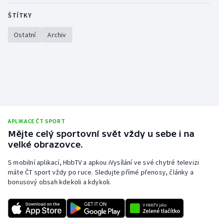
Stolní tenis
ŠTÍTKY
Triatlon
Ostatní
Archiv
Veslování
Vodní slalom
Volejbal
APLIKACE ČT SPORT
Ostatní
Mějte celý sportovní svět vždy u sebe i na
velké obrazovce.
S mobilní aplikací, HbbTV a apkou iVysílání ve své chytré televizi
máte ČT sport vždy po ruce. Sledujte přímé přenosy, články a
bonusový obsah kdekoli a kdykoli.