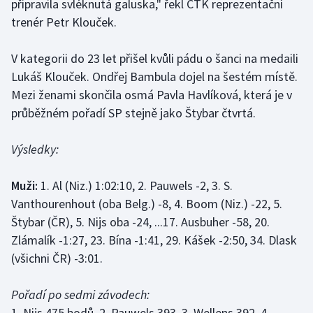
připravila svléknutá galuska," řekl ČTK reprezentační
Olympijské hry
trenér Petr Klouček.
Parasport
V kategorii do 23 let přišel kvůli pádu o šanci na medaili
Lukáš Klouček. Ondřej Bambula dojel na šestém místě.
Plavání
Mezi ženami skončila osmá Pavla Havlíková, která je v
průběžném pořadí SP stejně jako Štybar čtvrtá.
Plážový volejbal
Výsledky:
Ragby
Muži:
1. Al (Niz.) 1:02:10, 2. Pauwels -2, 3. S.
Rychlobruslení
Vanthourenhout (oba Belg.) -8, 4. Boom (Niz.) -22, 5.
Štybar (ČR), 5. Nijs oba -24, ...17. Ausbuher -58, 20.
Rychlostní kanoistika
Zlámalík -1:27, 23. Bína -1:41, 29. Kášek -2:50, 34. Dlask
Short track
(všichni ČR) -3:01.
Sportovní střelba
Pořadí po sedmi závodech:
1. Nijs 475 bodů, 2. Pauwels 393, 3. Wellens 392, 4.