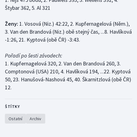
Stolní tenis
Štybar 362, 5. Al 321
Triatlon
Ženy:
1. Vosová (Niz.) 42:22, 2. Kupfernagelová (Něm.),
3. Van den Brandová (Niz.) obě stejný čas, ...8. Havlíková
Veslování
-1:26, 21. Kyptová (obě ČR) -3:43.
Vodní slalom
Pořadí po šesti závodech:
Volejbal
1. Kupfernagelová 320, 2. Van den Brandová 260, 3.
Comptonová (USA) 210, 4. Havlíková 194, ...22. Kyptová
Ostatní
50, 23. Hanušová-Nashová 45, 40. Škarnitzlová (obě ČR)
12.
ŠTÍTKY
Ostatní
Archiv