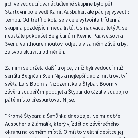
jich ve vedoucí dvanáctičlenné skupině bylo pět.
Startovní pole vedl Kamil Ausbuher, ale pád jej vyvedl z
Gymnastika
tempa. Od třetího kola se v čele vytvořila tříčlenná
skupina pozdějších medailistů. Osmadvacetiletý Al se
Házená
neustále pokoušel Belgičanům Kevinu Pauwelsovi a
Svenu Vanthourenhoutovi odjet a v samém závěru byl
Jezdectví
za svou aktivitu odměněn.
Judo
Za nimi se držela další trojice, v níž byli vedoucí muž
Krasobruslení
seriálu Belgičan Sven Nijs a nejlepší duo z mistrovství
světa Lars Boom z Nizozemska a Štybar. Boom v
Lezení
závěru soupeřům poodjel a Štybar dokázal v souboji o
páté místo přespurtovat Nijse.
Lyže a snowboard
"Kromě Štybara a Šimůnka dnes zajeli velmi dobře i
Moderní pětiboj
Ausbuher a Zlámalík, který vjížděl do závěrečného
okruhu na osmém místě. O místo v elitní desítce jej
Motorsport