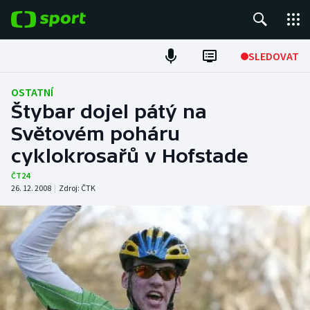
POPULÁRNÍ
SLEDOVAT
Fotbal
OSTATNÍ
Štybar dojel pátý na
Hokej
Světovém poháru
cyklokrosařů v Hofstade
Tenis
ČT24
Atletika
26. 12. 2008
|
Zdroj:
ČTK
Cyklistika
DALŠÍ SPORTY
Americký fotbal
NEPŘEHLÉDNĚTE