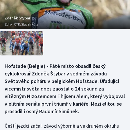
Baseball a softbal
Soutěže
Basketbal
Historické návraty
Zdeněk Štybar
Zdroj:
ČTK/Slávek Růta
Biatlon
Aplikace ČT sport
Boby a skeleton
AZ kvíz
Box
Hofstade (Belgie) - Páté místo obsadil český
cyklokrosař Zdeněk Štybar v sedmém závodu
Curling
Světového poháru v belgickém Hofstade. Úřadující
Dostihy
vicemistr světa dnes zaostal o 24 sekund za
vítězným Nizozemcem Thijsem Alem, který vybojoval
Florbal
v elitním seriálu první triumf v kariéře. Mezi elitou se
prosadil i osmý Radomír Šimůnek.
Futsal
Čeští jezdci začali závod výborně a ve druhém okruhu
Golf