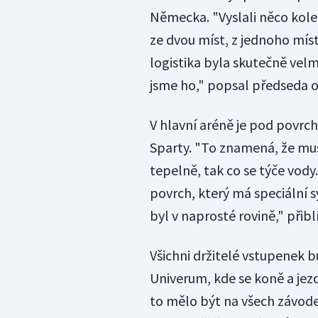
Německa. "Vyslali něco kolem
ze dvou míst, z jednoho míst
logistika byla skutečně velmi
jsme ho," popsal předseda o
V hlavní aréně je pod povrc
Sparty. "To znamená, že mus
tepelně, tak co se týče vody
povrch, který má speciální 
byl v naprosté rovině," přiblí
Všichni držitelé vstupenek b
Univerum, kde se koně a jezd
to mělo být na všech závodec