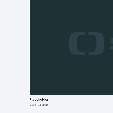
Curling
Dostihy
Florbal
Futsal
Golf
Gymnastika
Placeholder
Zdroj:
ČT sport