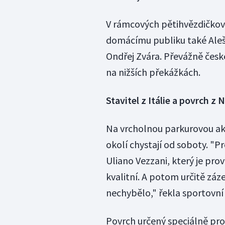
V rámcových pětihvězdičkov
domácímu publiku také Aleš
Ondřej Zvára. Převážně čes
na nižších překážkách.
Stavitel z Itálie a povrch z
Na vrcholnou parkurovou akci
okolí chystají od soboty. "Pr
Uliano Vezzani, který je pro
kvalitní. A potom určitě záz
nechybělo," řekla sportovn
Povrch určený speciálně pro