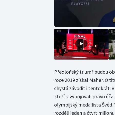
Předloňský triumf budou obh
roce 2019 získal Maher. O ti
chystá závodit i tentokrát. 
kteří si vybojovali právo úč
olympijský medailista Švéd P
rozdělí jeden a čtvrt milionu