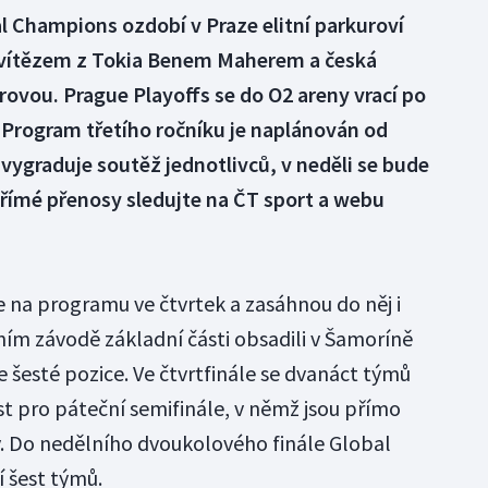
al Champions ozdobí v Praze elitní parkuroví
m vítězem z Tokia Benem Maherem a česká
ovou. Prague Playoffs se do O2 areny vrací po
 Program třetího ročníku je naplánován od
 vygraduje soutěž jednotlivců, v neděli se bude
Přímé přenosy sledujte na ČT sport a webu
e na programu ve čtvrtek a zasáhnou do něj i
ním závodě základní části obsadili v Šamoríně
e šesté pozice. Ve čtvrtfinále se dvanáct týmů
 pro páteční semifinále, v němž jsou přímo
ky. Do nedělního dvoukolového finále Global
 šest týmů.