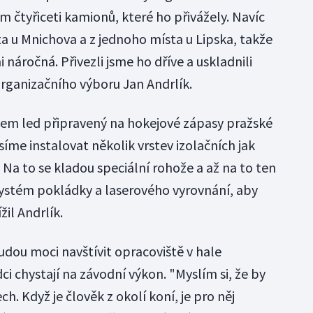
 čtyřiceti kamionů, které ho přivážely. Navíc
a u Mnichova a z jednoho místa u Lipska, takže
 náročná. Přivezli jsme ho dříve a uskladnili
rganizačního výboru Jan Andrlík.
hem led připravený na hokejové zápasy pražské
íme instalovat několik vrstev izolačních jak
. Na to se kladou speciální rohože a až na to ten
systém pokládky a laserového vyrovnání, aby
žil Andrlík.
udou moci navštívit opracoviště v hale
ci chystají na závodní výkon. "Myslím si, že by
h. Když je člověk z okolí koní, je pro něj