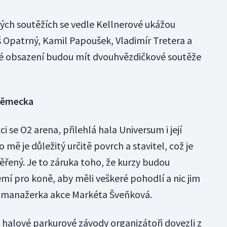
ých soutěžích se vedle Kellnerové ukážou
 Opatrný, Kamil Papoušek, Vladimír Tretera a
ké obsazení budou mít dvouhvězdičkové soutěže
 Německa
 se O2 arena, přilehlá hala Universum i její
o mě je důležitý určitě povrch a stavitel, což je
věřený. Je to záruka toho, že kurzy budou
emí pro koně, aby měli veškeré pohodlí a nic jim
í manažerka akce Markéta Šveňková.
 halové parkurové závody organizátoři dovezli z