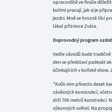
opracoviště ve finále důležité
koňmi pracují, jak si je přip
jezdci. Mně se hrozně líbí pro
lákal příznivce Zvára.
Doprovodný program ozdobí
Vedle závodů bude tradičně
den se představí padesát ak
účinkujících v koňské show. 
"Kvůli nim přivezlo deset ka
závěsných konstrukcí, včet
drží 700 metrů konstrukcí. 
výkonných světel. Na propoj