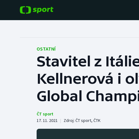
POPULÁRNÍ
DALŠÍ SPORTY
Fotbal
Americký fotbal
OSTATNÍ
Stavitel z Itá
Hokej
Baseball a softbal
Kellnerová i 
Tenis
Basketbal
Atletika
Global Champi
Biatlon
Cyklistika
Boby a skeleton
ČT sport
17. 11. 2021
|
Zdroj:
ČT sport
,
ČTK
Box