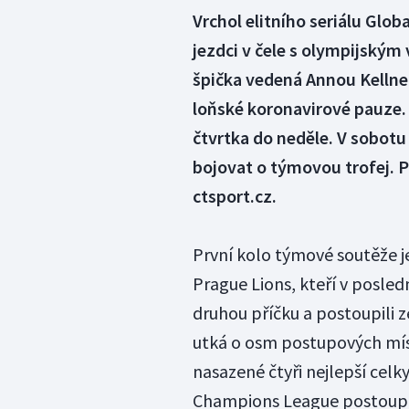
Vrchol elitního seriálu Glob
jezdci v čele s olympijský
špička vedená Annou Kellner
loňské koronavirové pauze.
čtvrtka do neděle. V sobotu
bojovat o týmovou trofej. 
ctsport.cz.
První kolo týmové soutěže j
Prague Lions, kteří v posled
druhou příčku a postoupili z
utká o osm postupových míst
nasazené čtyři nejlepší cel
Champions League postoupí