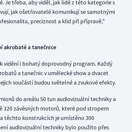
. Je třeba, aby viděl, jak lidé z této kategorie s
ravují, jak ošetřovatelé komunikují se samotnými
fesionalita, preciznost a klid při přípravě,"
 akrobaté a tanečnice
 k vidění i bohatý doprovodný program. Každý
robatů a tanečnic v umělecké show a dvacet
Jejich součástí budou světelné a zvukové efekty.
mionů do areálu 50 tun audiovizuální techniky a
ně 120 závěsných motorů, které pod stropem
Na těchto konstrukcích je umístěno 300
ení audiovizuální techniky bylo použito přes