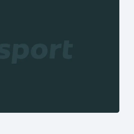
Moderní pětiboj
Triatlon
Motorsport
Veslování
Olympijské hry
Vodní slalom
Parasport
Volejbal
Plavání
Ostatní
Plážový volejbal