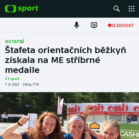
POPULÁRNÍ
SLEDOVAT
Fotbal
OSTATNÍ
Štafeta orientačních běžkyň
Hokej
získala na ME stříbrné
medaile
Tenis
ČT sport
Atletika
7. 8. 2022
|
Zdroj:
ČTK
Cyklistika
DALŠÍ SPORTY
Americký fotbal
NEPŘEHLÉDNĚTE