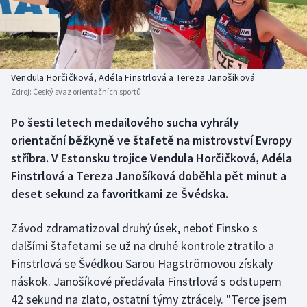
Baseball a softbal
Soutěže
Basketbal
Historické návraty
Biatlon
Aplikace ČT sport
Vendula Horčičková, Adéla Finstrlová a Tereza Janošíková
Zdroj:
Český svaz orientačních sportů
Boby a skeleton
AZ kvíz
Po šesti letech medailového sucha vyhrály
orientační běžkyně ve štafetě na mistrovství Evropy
Box
stříbra. V Estonsku trojice Vendula Horčičková, Adéla
Curling
Finstrlová a Tereza Janošíková doběhla pět minut a
deset sekund za favoritkami ze Švédska.
Dostihy
Závod zdramatizoval druhý úsek, neboť Finsko s
Florbal
dalšími štafetami se už na druhé kontrole ztratilo a
Finstrlová se Švédkou Sarou Hagströmovou získaly
Futsal
náskok. Janošíkové předávala Finstrlová s odstupem
42 sekund na zlato, ostatní týmy ztrácely. "Terce jsem
Golf