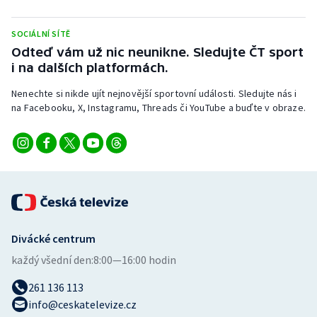
Stolní tenis
SOCIÁLNÍ SÍTĚ
Triatlon
Odteď vám už nic neunikne. Sledujte ČT sport
i na dalších platformách.
Veslování
Nenechte si nikde ujít nejnovější sportovní události. Sledujte nás i
na Facebooku, X, Instagramu, Threads či YouTube a buďte v obraze.
Vodní slalom
Volejbal
Ostatní
Divácké centrum
každý všední den:
8:00—16:00 hodin
261 136 113
info@ceskatelevize.cz