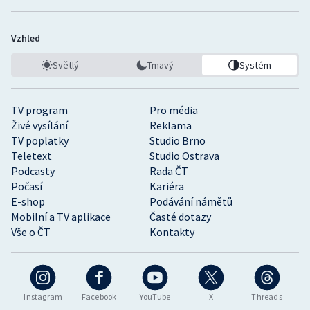
Vzhled
Světlý
Tmavý
Systém
TV program
Pro média
Živé vysílání
Reklama
TV poplatky
Studio Brno
Teletext
Studio Ostrava
Podcasty
Rada ČT
Počasí
Kariéra
E-shop
Podávání námětů
Mobilní a TV aplikace
Časté dotazy
Vše o ČT
Kontakty
Instagram
Facebook
YouTube
X
Threads