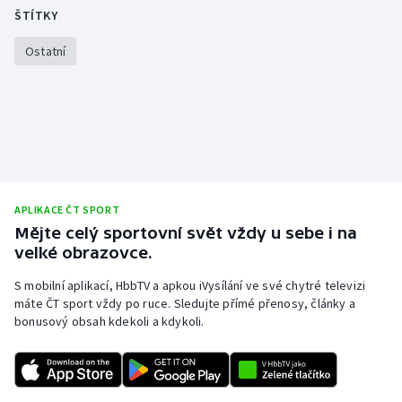
ŠTÍTKY
Olympijské hry
Ostatní
Parasport
Plavání
Plážový volejbal
Ragby
APLIKACE ČT SPORT
Mějte celý sportovní svět vždy u sebe i na
Rychlobruslení
velké obrazovce.
Rychlostní kanoistika
S mobilní aplikací, HbbTV a apkou iVysílání ve své chytré televizi
máte ČT sport vždy po ruce. Sledujte přímé přenosy, články a
bonusový obsah kdekoli a kdykoli.
Short track
Sportovní střelba