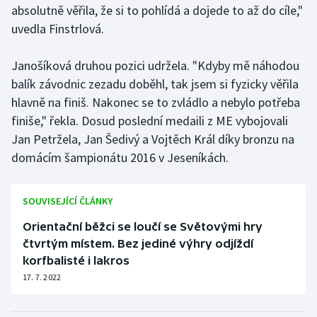
absolutně věřila, že si to pohlídá a dojede to až do cíle,"
uvedla Finstrlová.
Gymnastika
Janošíková druhou pozici udržela. "Kdyby mě náhodou
Házená
balík závodnic zezadu doběhl, tak jsem si fyzicky věřila
Jezdectví
hlavně na finiš. Nakonec se to zvládlo a nebylo potřeba
finiše," řekla. Dosud poslední medaili z ME vybojovali
Judo
Jan Petržela, Jan Šedivý a Vojtěch Král díky bronzu na
domácím šampionátu 2016 v Jeseníkách.
Krasobruslení
SOUVISEJÍCÍ ČLÁNKY
Lezení
Orientační běžci se loučí se Světovými hry
Lyže a snowboard
čtvrtým místem. Bez jediné výhry odjíždí
korfbalisté i lakros
Moderní pětiboj
17. 7. 2022
Motorsport