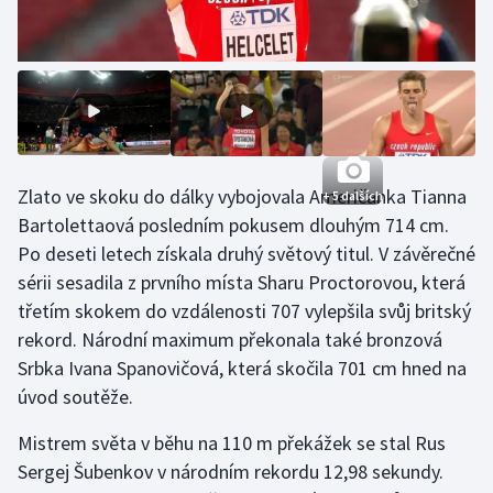
Stolní tenis
Triatlon
Veslování
Vodní slalom
Zlato ve skoku do dálky vybojovala Američanka Tianna
+ 5 dalších
Bartolettaová posledním pokusem dlouhým 714 cm.
Volejbal
Po deseti letech získala druhý světový titul. V závěrečné
Ostatní
sérii sesadila z prvního místa Sharu Proctorovou, která
třetím skokem do vzdálenosti 707 vylepšila svůj britský
rekord. Národní maximum překonala také bronzová
Srbka Ivana Spanovičová, která skočila 701 cm hned na
úvod soutěže.
Mistrem světa v běhu na 110 m překážek se stal Rus
Sergej Šubenkov v národním rekordu 12,98 sekundy.