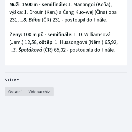
Muži: 1500 m - semifinále:
1. Manangoi (Keňa),
výška: 1. Drouin (Kan.) a Čang Kuo-wej (Čína) oba
231, ...
8. Bába
(ČR) 231 - postoupil do finále.
Ženy: 100 m př. - semifinále:
1. D. Williamsová
(Jam.) 12,58,
oštěp
: 1. Hussongová (Něm.) 65,92,
...
3. Špotáková
(ČR) 65,02 - postoupila do finále.
ŠTÍTKY
Ostatní
Videoarchiv