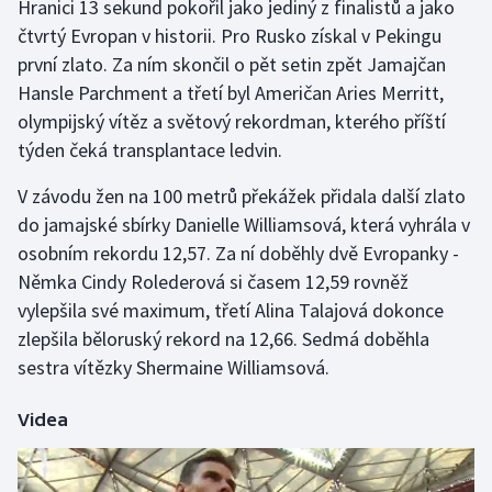
Hranici 13 sekund pokořil jako jediný z finalistů a jako
čtvrtý Evropan v historii. Pro Rusko získal v Pekingu
první zlato. Za ním skončil o pět setin zpět Jamajčan
Hansle Parchment a třetí byl Američan Aries Merritt,
olympijský vítěz a světový rekordman, kterého příští
týden čeká transplantace ledvin.
V závodu žen na 100 metrů překážek přidala další zlato
do jamajské sbírky Danielle Williamsová, která vyhrála v
osobním rekordu 12,57. Za ní doběhly dvě Evropanky -
Němka Cindy Rolederová si časem 12,59 rovněž
vylepšila své maximum, třetí Alina Talajová dokonce
zlepšila běloruský rekord na 12,66. Sedmá doběhla
sestra vítězky Shermaine Williamsová.
Videa