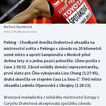
Baseball a softbal
Soutěže
Basketbal
Historické návraty
Biatlon
Aplikace ČT sport
Barbora Špotáková
Zdroj:
ČTK/AP/Lee Jin-man
Boby a skeleton
AZ kvíz
Peking - Chodkyně Anežka Drahotová obsadila na
mistrovství světa v Pekingu v závodu na 20 kilometrů
Box
osmé místo a oproti šampionátu v Moskvě před
Curling
dvěma lety si o jednu pozici pohoršila. Cílem prošla v
čase 1:30:32. Závod ovládly domácí reprezentantky,
Dostihy
první zlato pro Čínu vybojovala Liou Chung (1:27:45),
druhá skončila ve stejném času Lu Siou-č'. Třetí místo
Florbal
obsadila Ludmila Oljanovská z Ukrajiny (1:28:13).
Futsal
Bronzová medailistka z loňského mistrovství Evropy v
Curychu Drahotová akceptovala zpočátku závodu
Golf