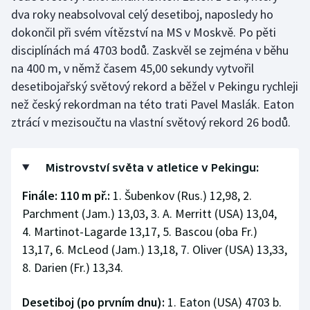
dva roky neabsolvoval celý desetiboj, naposledy ho
dokončil při svém vítězství na MS v Moskvě. Po pěti
disciplínách má 4703 bodů. Zaskvěl se zejména v běhu
na 400 m, v němž časem 45,00 sekundy vytvořil
desetibojařský světový rekord a běžel v Pekingu rychleji
než český rekordman na této trati Pavel Maslák. Eaton
ztrácí v mezisoučtu na vlastní světový rekord 26 bodů.
Mistrovství světa v atletice v Pekingu:
Finále: 110 m př.:
1. Šubenkov (Rus.) 12,98, 2.
Parchment (Jam.) 13,03, 3. A. Merritt (USA) 13,04,
4. Martinot-Lagarde 13,17, 5. Bascou (oba Fr.)
13,17, 6. McLeod (Jam.) 13,18, 7. Oliver (USA) 13,33,
8. Darien (Fr.) 13,34.
Desetiboj (po prvním dnu):
1. Eaton (USA) 4703 b.