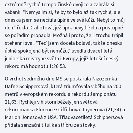
extrémně rychlé tempo čínské dvojice a zahrála si
vabank. "Nemyslím si, že by to bylo až tak rychlé, ale
Gymnastika
dneska jsem se necítila úplně ve své kůži. Nebyl to můj
den," řekla Drahotová, jež úprk nevydržela a postupně
Házená
se pořadím propadla. Možná i proto, že ji trochu trápil
Jezdectví
stehenní sval. "Teď jsem docela bolavá, takže dneska
úplně spokojená být nemůžu," uvedla dvacetiletá
Judo
juniorská mistryně světa i Evropy, jejíž letošní český
rekord má hodnotu 1:26:53.
Krasobruslení
O vrchol sedmého dne MS se postarala Nizozemka
Lezení
Dafne Schippersová, která triumfovala v běhu na 200
metrů v evropském rekordu a rekordu šampionátu
Lyže a snowboard
21,63. Rychleji v historii běžely jen světová
rekordmanka Florence Griffithová-Joynerová (21,34) a
Moderní pětiboj
Marion Jonesová z USA. Třiadvacetiletá Schippersová
přidala senzační titul ke stříbru ze stovky.
Motorsport