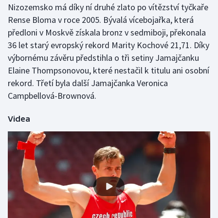
Nizozemsko má díky ní druhé zlato po vítězství tyčkaře
Olympijské hry
Rense Bloma v roce 2005. Bývalá vícebojařka, která
předloni v Moskvě získala bronz v sedmiboji, překonala
Parasport
36 let starý evropský rekord Marity Kochové 21,71. Díky
výbornému závěru předstihla o tři setiny Jamajčanku
Plavání
Elaine Thompsonovou, které nestačil k titulu ani osobní
rekord. Třetí byla další Jamajčanka Veronica
Plážový volejbal
Campbellová-Brownová.
Ragby
Videa
Rychlobruslení
Rychlostní kanoistika
Short track
Sportovní střelba