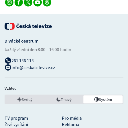
Divácké centrum
každý všední den:
8:00—16:00 hodin
261 136 113
info@ceskatelevize.cz
Vzhled
Světlý
Tmavý
Systém
TV program
Pro média
Živé vysílání
Reklama