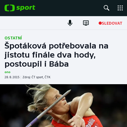
POPULÁRNÍ
SLEDOVAT
Fotbal
OSTATNÍ
Špotáková potřebovala na
Hokej
jistotu finále dva hody,
postoupil i Bába
Tenis
ono
Atletika
28. 8. 2015
|
Zdroj:
ČT sport
,
ČTK
Cyklistika
DALŠÍ SPORTY
Americký fotbal
NEPŘEHLÉDNĚTE