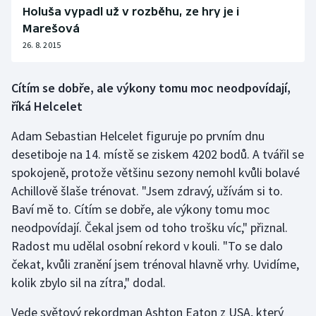
Holuša vypadl už v rozběhu, ze hry je i
Marešová
26. 8. 2015
Cítím se dobře, ale výkony tomu moc neodpovídají,
říká Helcelet
Adam Sebastian Helcelet figuruje po prvním dnu
desetiboje na 14. místě se ziskem 4202 bodů. A tvářil se
spokojeně, protože většinu sezony nemohl kvůli bolavé
Achillově šlaše trénovat. "Jsem zdravý, užívám si to.
Baví mě to. Cítím se dobře, ale výkony tomu moc
neodpovídají. Čekal jsem od toho trošku víc," přiznal.
Radost mu udělal osobní rekord v kouli. "To se dalo
čekat, kvůli zranění jsem trénoval hlavně vrhy. Uvidíme,
kolik zbylo sil na zítra," dodal.
Vede světový rekordman Ashton Eaton z USA, který