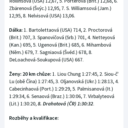
Rollinsová (USA) 12,67, 5. Porterová (Brit.) 12,68, 6.
Zbärenová (Švýc.) 12,95, 7. S. Williamsová (Jam.)
12,95, 8. Nelvisová (USA) 13,06.
Dálka:
1. Bartolettaová (USA) 714, 2. Proctorová
(Brit.) 707, 3. Spanovičová (Srb.) 701, 4. Netteyová
(Kan.) 695, 5. Ugenová (Brit.) 685, 6. Mihambová
(Něm.) 679, 7. Sagniaová (Švéd.) 678, 8.
DeLoachová-Soukupová (USA) 667.
Ženy: 20 km chůze:
1. Liou Chung 1:27:45, 2. Siou-č'
Lu (obě Čína) 1:27:45, 3. Oljanovská (Ukr.) 1:28:13, 4.
Cabecinhaová (Port.) 1:29:29, 5. Palmisanová (It.)
1:29:34, 6. Senaová (Braz.) 1:30:06, 7. Virbalyteová
(Lit.) 1:30:20,
8. Drahotová (ČR) 1:30:32
.
Rozběhy a kvalifikace: