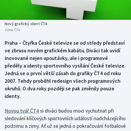
Baseball a softbal
Soutěže
Basketbal
Historické návraty
Nový grafický ident ČT4
Zdroj:
ČT4
Biatlon
Aplikace ČT sport
Praha – Čtyřka České televize se od středy představí
Boby a skeleton
AZ kvíz
ve zbrusu novém grafickém kabátu. Diváci tak uvidí
inovované nejen upoutávky, ale i programové
Box
předěly a identy sportovního vysílání České televize.
Jedná se o první větší zásah do grafiky ČT4 od roku
Curling
2007. Tehdy proběhl redesign všech programových
okruhů. O dva roky později se pak změnily pouze
Dostihy
identy.
Florbal
Novou tvář ČT4
si diváci budou moci vychutnat při
Futsal
sledování klíčových sportovních událostí nadcházejícího
podzimu a zimy. Ať už se jedná o pokračování fotbalové
Golf