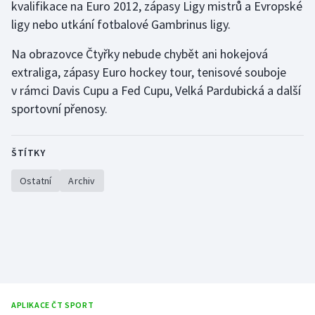
kvalifikace na Euro 2012, zápasy Ligy mistrů a Evropské
ligy nebo utkání fotbalové Gambrinus ligy.
Gymnastika
Na obrazovce Čtyřky nebude chybět ani hokejová
Házená
extraliga, zápasy Euro hockey tour, tenisové souboje
v rámci Davis Cupu a Fed Cupu, Velká Pardubická a další
Jezdectví
sportovní přenosy.
Judo
ŠTÍTKY
Krasobruslení
Ostatní
Archiv
Lezení
Lyže a snowboard
Moderní pětiboj
Motorsport
APLIKACE ČT SPORT