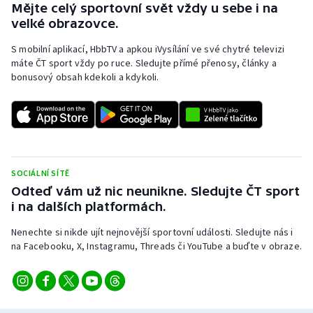
Mějte celý sportovní svět vždy u sebe i na
Olympijské hry
velké obrazovce.
S mobilní aplikací, HbbTV a apkou iVysílání ve své chytré televizi
Parasport
máte ČT sport vždy po ruce. Sledujte přímé přenosy, články a
bonusový obsah kdekoli a kdykoli.
Plavání
Plážový volejbal
Ragby
SOCIÁLNÍ SÍTĚ
Rychlobruslení
Odteď vám už nic neunikne. Sledujte ČT sport
i na dalších platformách.
Rychlostní kanoistika
Nenechte si nikde ujít nejnovější sportovní události. Sledujte nás i
na Facebooku, X, Instagramu, Threads či YouTube a buďte v obraze.
Short track
Sportovní střelba