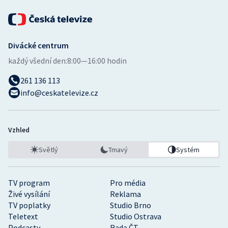
Stolní tenis
Triatlon
Divácké centrum
Veslování
každý všední den:
8:00—16:00 hodin
Vodní slalom
261 136 113
info@ceskatelevize.cz
Volejbal
Ostatní
Vzhled
Světlý
Tmavý
Systém
TV program
Pro média
Živé vysílání
Reklama
TV poplatky
Studio Brno
Teletext
Studio Ostrava
Podcasty
Rada ČT