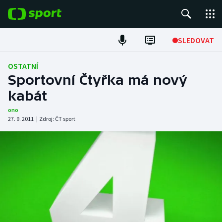
POPULÁRNÍ
SLEDOVAT
Fotbal
OSTATNÍ
Sportovní Čtyřka má nový
Hokej
kabát
Tenis
ono
27. 9. 2011
|
Zdroj:
ČT sport
Atletika
Cyklistika
DALŠÍ SPORTY
Americký fotbal
NEPŘEHLÉDNĚTE