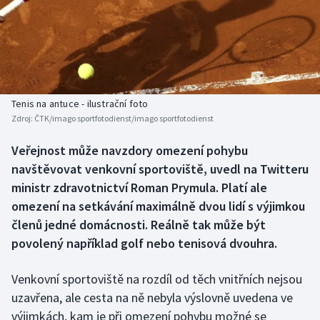
Baseball a softbal
Soutěže
Basketbal
Historické návraty
Biatlon
Aplikace ČT sport
Tenis na antuce - ilustrační foto
Boby a skeleton
AZ kvíz
Zdroj:
ČTK/imago sportfotodienst/imago sportfotodienst
Box
Veřejnost může navzdory omezení pohybu
navštěvovat venkovní sportoviště, uvedl na Twitteru
Curling
ministr zdravotnictví Roman Prymula. Platí ale
omezení na setkávání maximálně dvou lidí s výjimkou
Dostihy
členů jedné domácnosti. Reálně tak může být
povolený například golf nebo tenisová dvouhra.
Florbal
Venkovní sportoviště na rozdíl od těch vnitřních nejsou
Futsal
uzavřena, ale cesta na ně nebyla výslovně uvedena ve
výjimkách, kam je při omezení pohybu možné se
Golf