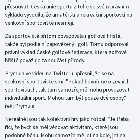
přesouvat. Česká unie sportu z toho ve svém právním
výkladu vyvodila, že amatérští a rekreační sportovci na
Gymnastika
venkovní sportoviště nesmějí.
Házená
Za sportoviště přitom považovala i golfová hřiště,
takže byl podle ní zapovězený i golf. Tomu odporoval
Jezdectví
právní výklad České golfové federace, která golfové
Judo
hřiště považuje za součást přírody.
Prymula ve videu na Twitteru upřesnil, že se na
Krasobruslení
venkovní sportoviště smí. "Pokud hovoříme o zevních
sportovištích, tak tam samozřejmě mohu provozovat
Lezení
individuální sport. Mohou tam být pouze dvě osoby,"
Lyže a snowboard
řekl Prymula.
Nereálné jsou tak kolektivní hry jako fotbal. "Je třeba
Moderní pětiboj
říci, že bych se měl věnovat aktivitám, které jsou
Motorsport
podobné běhu. Mohu samozřejmě jet na kole, jet na