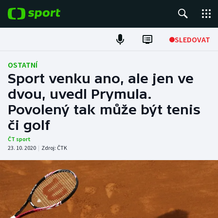
POPULÁRNÍ
SLEDOVAT
Fotbal
OSTATNÍ
Sport venku ano, ale jen ve
Hokej
dvou, uvedl Prymula.
Povolený tak může být tenis
Tenis
či golf
Atletika
ČT sport
23. 10. 2020
|
Zdroj:
ČTK
Cyklistika
DALŠÍ SPORTY
Americký fotbal
NEPŘEHLÉDNĚTE