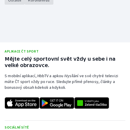
Ostatní
Koronavirus
Stolní tenis
Triatlon
Veslování
Vodní slalom
APLIKACE ČT SPORT
Mějte celý sportovní svět vždy u sebe i na
Volejbal
velké obrazovce.
Ostatní
S mobilní aplikací, HbbTV a apkou iVysílání ve své chytré televizi
máte ČT sport vždy po ruce. Sledujte přímé přenosy, články a
bonusový obsah kdekoli a kdykoli.
SOCIÁLNÍ SÍTĚ