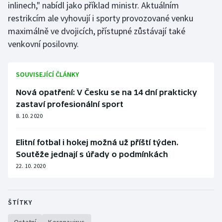
inlinech," nabídl jako příklad ministr. Aktuálním
Olympijské hry
restrikcím ale vyhovují i sporty provozované venku
maximálně ve dvojicích, přístupné zůstávají také
Parasport
venkovní posilovny.
Plavání
SOUVISEJÍCÍ ČLÁNKY
Plážový volejbal
Nová opatření: V Česku se na 14 dní prakticky
zastaví profesionální sport
Ragby
8. 10. 2020
Rychlobruslení
Elitní fotbal i hokej možná už příští týden.
Soutěže jednají s úřady o podmínkách
Rychlostní kanoistika
22. 10. 2020
Short track
ŠTÍTKY
Sportovní střelba