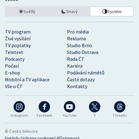
Světlý
Tmavý
Systém
TV program
Pro média
Živé vysílání
Reklama
TV poplatky
Studio Brno
Teletext
Studio Ostrava
Podcasty
Rada ČT
Počasí
Kariéra
E-shop
Podávání námětů
Mobilní a TV aplikace
Časté dotazy
Vše o ČT
Kontakty
Instagram
Facebook
YouTube
X
Threads
© Česká televize
•
•
English
Ochrana soukromí
Přístupnost