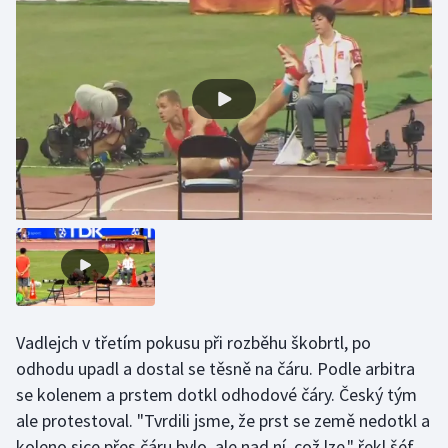
Gymnastika
Házená
Jezdectví
Judo
Krasobruslení
Lezení
Lyže a snowboard
Vadlejch v třetím pokusu při rozběhu škobrtl, po
odhodu upadl a dostal se těsně na čáru. Podle arbitra
Moderní pětiboj
se kolenem a prstem dotkl odhodové čáry. Český tým
ale protestoval. "Tvrdili jsme, že prst se země nedotkl a
Motorsport
koleno sice přes čáru bylo, ale nad ní, což lze," řekl šéf