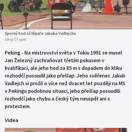
Baseball a softbal
Soutěže
Basketbal
Historické návraty
Biatlon
Aplikace ČT sport
Sporný hod oštěpaře Jakuba Vadlejcha
Zdroj:
ČT sport
Boby a skeleton
AZ kvíz
Peking - Na mistrovství světa v Tokiu 1991 se musel
Jan Železný zachraňovat třetím pokusem v
Box
kvalifikaci, ale jeho hod za 85 m s dopadem do kliku
Curling
rozhodčí posoudil jako přešlap. Jeho svěřenec Jakub
Vadlejch si prožil o více než dvacet let později na MS
Dostihy
v Pekingu podobnou situaci, jeho přešlap posoudili
rozhodčí jako chybu a český tým neuspěl ani s
Florbal
protestem.
Futsal
Videa
Golf