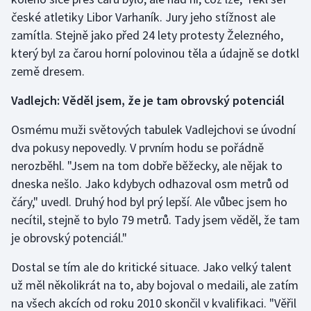
české atletiky Libor Varhaník. Jury jeho stížnost ale
Olympijské hry
zamítla. Stejně jako před 24 lety protesty Železného,
který byl za čarou horní polovinou těla a údajně se dotkl
Parasport
země dresem.
Plavání
Vadlejch: Věděl jsem, že je tam obrovský potenciál
Plážový volejbal
Osmému muži světových tabulek Vadlejchovi se úvodní
dva pokusy nepovedly. V prvním hodu se pořádně
Ragby
nerozběhl. "Jsem na tom dobře běžecky, ale nějak to
dneska nešlo. Jako kdybych odhazoval osm metrů od
Rychlobruslení
čáry," uvedl. Druhý hod byl prý lepší. Ale vůbec jsem ho
necítil, stejně to bylo 79 metrů. Tady jsem věděl, že tam
Rychlostní kanoistika
je obrovský potenciál."
Short track
Dostal se tím ale do kritické situace. Jako velký talent
už měl několikrát na to, aby bojoval o medaili, ale zatím
Sportovní střelba
na všech akcích od roku 2010 skončil v kvalifikaci. "Věřil