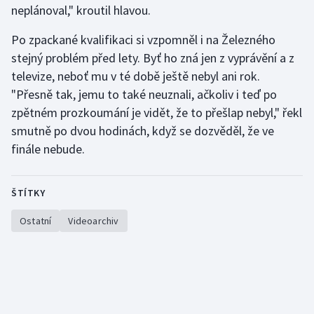
neplánoval," kroutil hlavou.
Po zpackané kvalifikaci si vzpomněl i na Železného
stejný problém před lety. Byť ho zná jen z vyprávění a z
televize, neboť mu v té době ještě nebyl ani rok.
"Přesně tak, jemu to také neuznali, ačkoliv i teď po
zpětném prozkoumání je vidět, že to přešlap nebyl," řekl
smutně po dvou hodinách, když se dozvěděl, že ve
finále nebude.
ŠTÍTKY
Ostatní
Videoarchiv