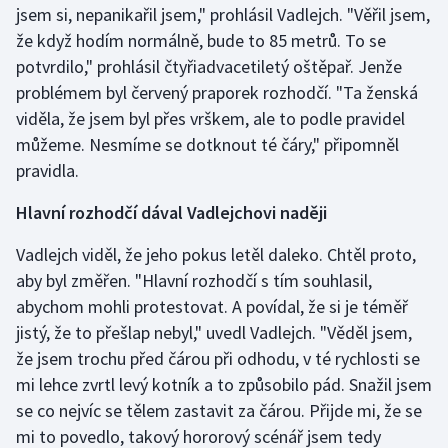
jsem si, nepanikařil jsem," prohlásil Vadlejch. "Věřil jsem,
Stolní tenis
že když hodím normálně, bude to 85 metrů. To se
Triatlon
potvrdilo," prohlásil čtyřiadvacetiletý oštěpař. Jenže
problémem byl červený praporek rozhodčí. "Ta ženská
Veslování
viděla, že jsem byl přes vrškem, ale to podle pravidel
můžeme. Nesmíme se dotknout té čáry," připomněl
Vodní slalom
pravidla.
Volejbal
Hlavní rozhodčí dával Vadlejchovi naději
Vadlejch viděl, že jeho pokus letěl daleko. Chtěl proto,
Ostatní
aby byl změřen. "Hlavní rozhodčí s tím souhlasil,
abychom mohli protestovat. A povídal, že si je téměř
jistý, že to přešlap nebyl," uvedl Vadlejch. "Věděl jsem,
že jsem trochu před čárou při odhodu, v té rychlosti se
mi lehce zvrtl levý kotník a to způsobilo pád. Snažil jsem
se co nejvíc se tělem zastavit za čárou. Přijde mi, že se
mi to povedlo, takový hororový scénář jsem tedy