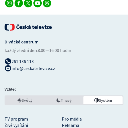
Divácké centrum
každý všední den:
8:00—16:00 hodin
261 136 113
info@ceskatelevize.cz
Vzhled
Světlý
Tmavý
Systém
TV program
Pro média
Živé vysílání
Reklama