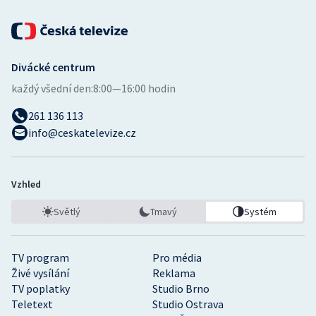
Stolní tenis
Triatlon
Divácké centrum
Veslování
každý všední den:
8:00—16:00 hodin
Vodní slalom
261 136 113
info@ceskatelevize.cz
Volejbal
Ostatní
Vzhled
Světlý
Tmavý
Systém
TV program
Pro média
Živé vysílání
Reklama
TV poplatky
Studio Brno
Teletext
Studio Ostrava