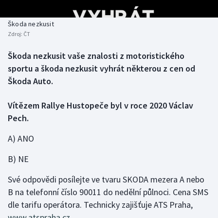
Baseball a softbal
Soutěže
Škoda nezkusit
Basketbal
Historické návraty
Zdroj:
ČT
Biatlon
Aplikace ČT sport
Škoda nezkusit vaše znalosti z motoristického
sportu a škoda nezkusit vyhrát některou z cen od
Boby a skeleton
AZ kvíz
Škoda Auto.
Box
Vítězem Rallye Hustopeče byl v roce 2020 Václav
Pech.
Curling
A) ANO
Dostihy
B) NE
Florbal
Své odpovědi posílejte ve tvaru SKODA mezera A nebo
B na telefonní číslo 90011 do nedělní půlnoci. Cena SMS
Futsal
dle tarifu operátora. Technicky zajišťuje ATS Praha,
www.atspraha.cz
.
Golf