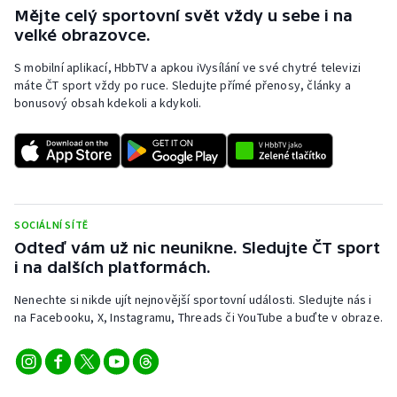
Mějte celý sportovní svět vždy u sebe i na
Olympijské hry
velké obrazovce.
S mobilní aplikací, HbbTV a apkou iVysílání ve své chytré televizi
Parasport
máte ČT sport vždy po ruce. Sledujte přímé přenosy, články a
bonusový obsah kdekoli a kdykoli.
Plavání
Plážový volejbal
Ragby
SOCIÁLNÍ SÍTĚ
Rychlobruslení
Odteď vám už nic neunikne. Sledujte ČT sport
i na dalších platformách.
Rychlostní kanoistika
Nenechte si nikde ujít nejnovější sportovní události. Sledujte nás i
na Facebooku, X, Instagramu, Threads či YouTube a buďte v obraze.
Short track
Sportovní střelba