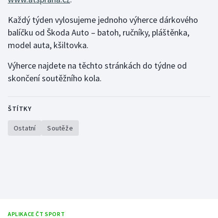
Každý týden vylosujeme jednoho výherce dárkového
Gymnastika
balíčku od Škoda Auto – batoh, ručníky, pláštěnka,
model auta, kšiltovka.
Házená
Výherce najdete na těchto stránkách do týdne od
Jezdectví
skončení soutěžního kola.
Judo
ŠTÍTKY
Krasobruslení
Ostatní
Soutěže
Lezení
Lyže a snowboard
Moderní pětiboj
Motorsport
APLIKACE ČT SPORT