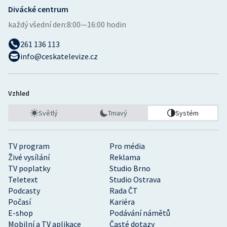
Stolní tenis
Divácké centrum
každý všední den:
8:00—16:00 hodin
Triatlon
261 136 113
Veslování
info@ceskatelevize.cz
Vodní slalom
Vzhled
Volejbal
Světlý
Tmavý
Systém
Ostatní
TV program
Pro média
Živé vysílání
Reklama
TV poplatky
Studio Brno
Teletext
Studio Ostrava
Podcasty
Rada ČT
Počasí
Kariéra
E-shop
Podávání námětů
Mobilní a TV aplikace
Časté dotazy