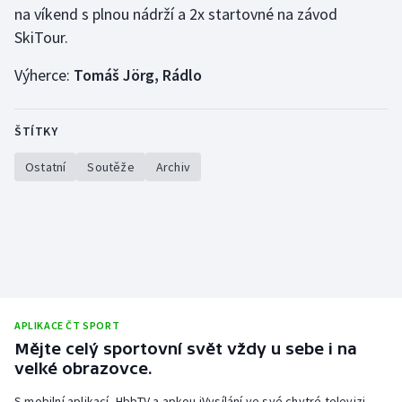
na víkend s plnou nádrží a 2x startovné na závod
SkiTour.
Gymnastika
Výherce:
Tomáš Jörg, Rádlo
Házená
Jezdectví
ŠTÍTKY
Ostatní
Soutěže
Archiv
Judo
Krasobruslení
Lezení
Lyže a snowboard
APLIKACE ČT SPORT
Moderní pětiboj
Mějte celý sportovní svět vždy u sebe i na
velké obrazovce.
Motorsport
S mobilní aplikací, HbbTV a apkou iVysílání ve své chytré televizi