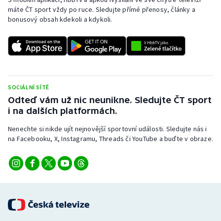
máte ČT sport vždy po ruce. Sledujte přímé přenosy, články a
Olympijské hry
bonusový obsah kdekoli a kdykoli.
Parasport
Plavání
Plážový volejbal
SOCIÁLNÍ SÍTĚ
Odteď vám už nic neunikne. Sledujte ČT sport
Ragby
i na dalších platformách.
Nenechte si nikde ujít nejnovější sportovní události. Sledujte nás i
Rychlobruslení
na Facebooku, X, Instagramu, Threads či YouTube a buďte v obraze.
Rychlostní kanoistika
Short track
Sportovní střelba