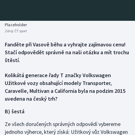
Baseball a softbal
Soutěže
Basketbal
Historické návraty
Placeholder
Zdroj:
ČT sport
Biatlon
Aplikace ČT sport
Fanděte při Vasově běhu a vyhrajte zajímavou cenu!
Boby a skeleton
AZ kvíz
Stačí odpovědět správně na naši otázku a mít trochu
štěstí.
Box
Kolikátá generace řady T značky Volkswagen
Curling
Užitkové vozy obsahující modely Transporter,
Caravelle, Multivan a California byla na podzim 2015
Dostihy
uvedena na český trh?
Florbal
B) šestá
Futsal
Ze všech doručených správných odpovědí vybereme
jednoho výherce, který získá: Užitkový vůz Volkswagen
Golf