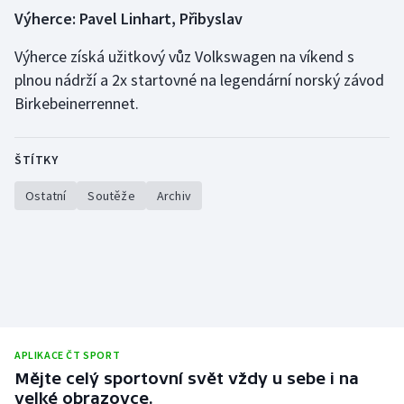
Výherce: Pavel Linhart, Přibyslav
Gymnastika
Výherce získá užitkový vůz Volkswagen na víkend s
plnou nádrží a 2x startovné na legendární norský závod
Házená
Birkebeinerrennet.
Jezdectví
ŠTÍTKY
Judo
Ostatní
Soutěže
Archiv
Krasobruslení
Lezení
Lyže a snowboard
Moderní pětiboj
APLIKACE ČT SPORT
Mějte celý sportovní svět vždy u sebe i na
Motorsport
velké obrazovce.