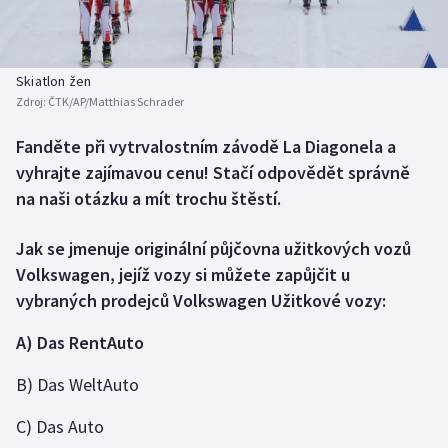
Baseball a softbal
Soutěže
Basketbal
Historické návraty
Skiatlon žen
Zdroj:
ČTK/AP/Matthias Schrader
Biatlon
Aplikace ČT sport
Fanděte při vytrvalostním závodě La Diagonela a
Boby a skeleton
AZ kvíz
vyhrajte zajímavou cenu! Stačí odpovědět správně
na naši otázku a mít trochu štěstí.
Box
Jak se jmenuje originální půjčovna užitkových vozů
Curling
Volkswagen, jejíž vozy si můžete zapůjčit u
vybraných prodejců Volkswagen Užitkové vozy:
Dostihy
A) Das RentAuto
Florbal
B) Das WeltAuto
Futsal
C) Das Auto
Golf