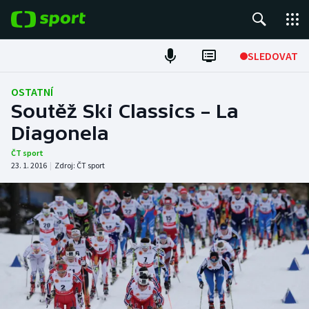
POPULÁRNÍ
SLEDOVAT
Fotbal
OSTATNÍ
Soutěž Ski Classics – La
Hokej
Diagonela
Tenis
ČT sport
23. 1. 2016
|
Zdroj:
ČT sport
Atletika
Cyklistika
DALŠÍ SPORTY
Americký fotbal
NEPŘEHLÉDNĚTE