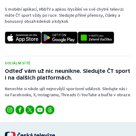
Olympijské hry
S mobilní aplikací, HbbTV a apkou iVysílání ve své chytré televizi
máte ČT sport vždy po ruce. Sledujte přímé přenosy, články a
bonusový obsah kdekoli a kdykoli.
Parasport
Plavání
Plážový volejbal
SOCIÁLNÍ SÍTĚ
Ragby
Odteď vám už nic neunikne. Sledujte ČT sport
i na dalších platformách.
Rychlobruslení
Nenechte si nikde ujít nejnovější sportovní události. Sledujte nás i
na Facebooku, X, Instagramu, Threads či YouTube a buďte v obraze.
Rychlostní kanoistika
Short track
Sportovní střelba