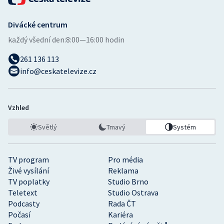
Stolní tenis
Divácké centrum
Triatlon
každý všední den:
8:00—16:00 hodin
Veslování
261 136 113
info@ceskatelevize.cz
Vodní slalom
Volejbal
Vzhled
Ostatní
Světlý
Tmavý
Systém
TV program
Pro média
Živé vysílání
Reklama
TV poplatky
Studio Brno
Teletext
Studio Ostrava
Podcasty
Rada ČT
Počasí
Kariéra