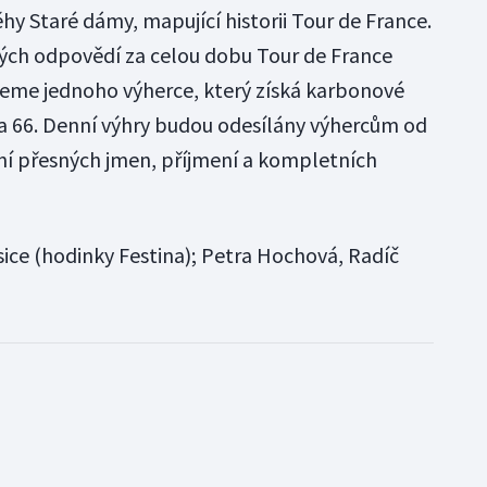
y Staré dámy, mapující historii Tour de France.
ých odpovědí za celou dobu Tour de France
ereme jednoho výherce, který získá karbonové
ma 66. Denní výhry budou odesílány výhercům od
ění přesných jmen, příjmení a kompletních
sice (hodinky Festina); Petra Hochová, Radíč