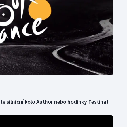
Moderní pětiboj
Triatlon
Motorsport
Veslování
Olympijské hry
Vodní slalom
Parasport
Volejbal
Plavání
Ostatní
Plážový volejbal
jte silniční kolo Author nebo hodinky Festina!