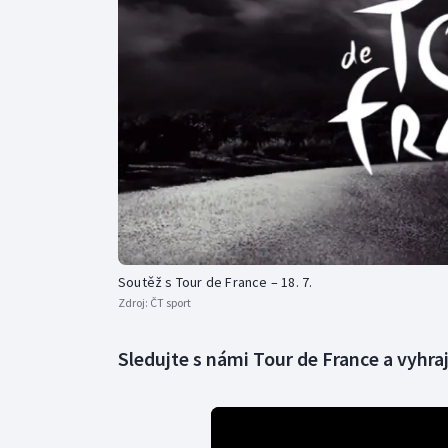
Curling
Dostihy
Florbal
Futsal
Golf
Gymnastika
Soutěž s Tour de France – 18. 7.
Zdroj:
ČT sport
Sledujte s námi Tour de France a vyhra