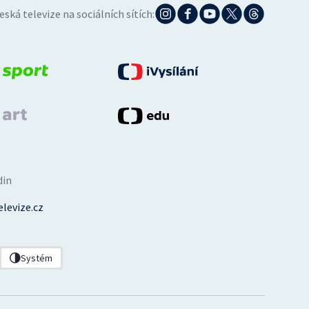
eská televize na sociálních sítích:
din
levize.cz
Systém