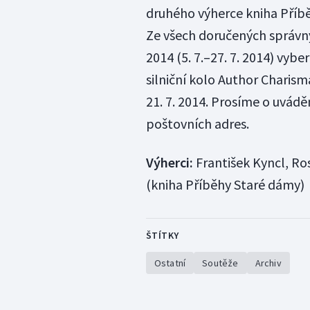
druhého výherce kniha Příběh
Ze všech doručených správn
2014 (5. 7.–27. 7. 2014) vyb
silniční kolo Author Charis
21. 7. 2014. Prosíme o uvád
poštovních adres.
Výherci:
František Kyncl, Ro
(kniha Příběhy Staré dámy)
ŠTÍTKY
Ostatní
Soutěže
Archiv