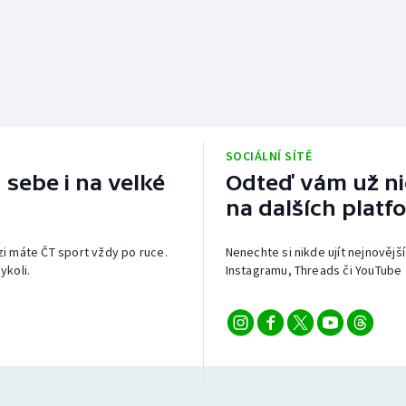
SOCIÁLNÍ SÍTĚ
 sebe i na velké
Odteď vám už nic
na dalších platf
izi máte ČT sport vždy po ruce.
Nenechte si nikde ujít nejnovější
ykoli.
Instagramu, Threads či YouTube 