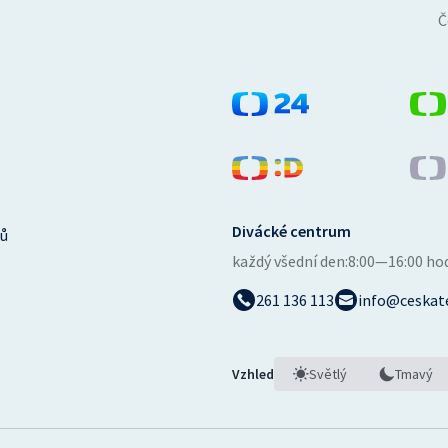
Č
Divácké centrum
ů
každý všední den:
8:00—16:00 ho
261 136 113
info@ceskate
Vzhled
Světlý
Tmavý