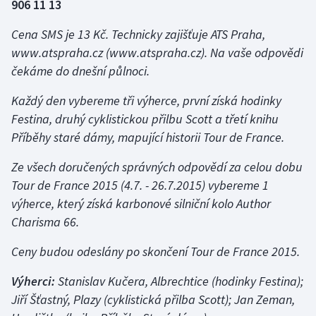
906 11 13
Olympijské hry
Cena SMS je 13 Kč. Technicky zajišťuje ATS Praha,
www.atspraha.cz
(www.atspraha.cz). Na vaše odpovědi
Parasport
čekáme do dnešní půlnoci.
Plavání
Každý den vybereme tři výherce, první získá hodinky
Festina, druhý cyklistickou přilbu Scott a třetí knihu
Plážový volejbal
Příběhy staré dámy, mapující historii Tour de France.
Ragby
Ze všech doručených správných odpovědí za celou dobu
Tour de France 2015 (4.7. - 26.7.2015) vybereme 1
Rychlobruslení
výherce, který získá karbonové silniční kolo Author
Charisma 66.
Rychlostní kanoistika
Ceny budou odeslány po skončení Tour de France 2015.
Short track
Výherci:
Stanislav Kučera, Albrechtice (hodinky Festina);
Sportovní střelba
Jiří Šťastný, Plazy (cyklistická přilba Scott); Jan Zeman,