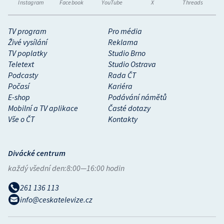
Instagram
Facebook
YouTube
X
Threads
TV program
Pro média
Živé vysílání
Reklama
TV poplatky
Studio Brno
Teletext
Studio Ostrava
Podcasty
Rada ČT
Počasí
Kariéra
E-shop
Podávání námětů
Mobilní a TV aplikace
Časté dotazy
Vše o ČT
Kontakty
Divácké centrum
každý všední den:
8:00—16:00 hodin
261 136 113
info@ceskatelevize.cz