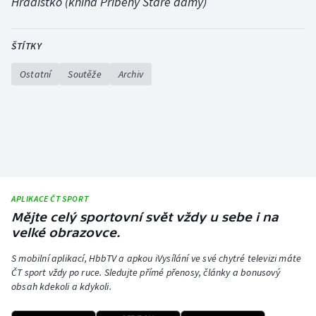
Hradištko (kniha Příběhy Staré dámy)
Stolní tenis
Triatlon
ŠTÍTKY
Ostatní
Soutěže
Archiv
Veslování
Vodní slalom
Volejbal
Ostatní
APLIKACE ČT SPORT
Mějte celý sportovní svět vždy u sebe i na
velké obrazovce.
S mobilní aplikací, HbbTV a apkou iVysílání ve své chytré televizi máte
ČT sport vždy po ruce. Sledujte přímé přenosy, články a bonusový
obsah kdekoli a kdykoli.