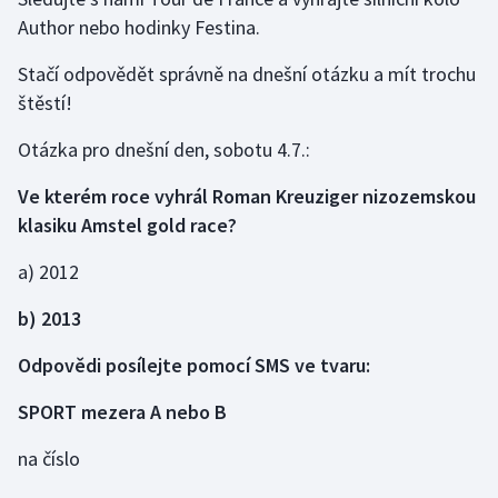
Author nebo hodinky Festina.
Gymnastika
Stačí odpovědět správně na dnešní otázku a mít trochu
štěstí!
Házená
Otázka pro dnešní den, sobotu 4.7.:
Jezdectví
Ve kterém roce vyhrál Roman Kreuziger nizozemskou
Judo
klasiku Amstel gold race?
Krasobruslení
a) 2012
b) 2013
Lezení
Odpovědi posílejte pomocí SMS ve tvaru:
Lyže a snowboard
SPORT mezera A nebo B
Moderní pětiboj
na číslo
Motorsport