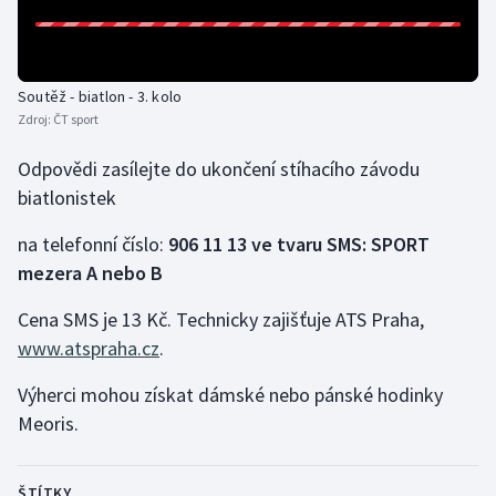
Gymnastika
Soutěž - biatlon - 3. kolo
Házená
Zdroj:
ČT sport
Jezdectví
Odpovědi zasílejte do ukončení stíhacího závodu
biatlonistek
Judo
na telefonní číslo:
906 11 13 ve tvaru SMS: SPORT
Krasobruslení
mezera A nebo B
Lezení
Cena SMS je 13 Kč. Technicky zajišťuje ATS Praha,
www.atspraha.cz
.
Lyže a snowboard
Výherci mohou získat dámské nebo pánské hodinky
Meoris.
Moderní pětiboj
Motorsport
ŠTÍTKY