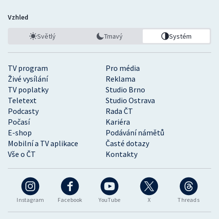
Vzhled
Světlý
Tmavý
Systém
TV program
Pro média
Živé vysílání
Reklama
TV poplatky
Studio Brno
Teletext
Studio Ostrava
Podcasty
Rada ČT
Počasí
Kariéra
E-shop
Podávání námětů
Mobilní a TV aplikace
Časté dotazy
Vše o ČT
Kontakty
Instagram
Facebook
YouTube
X
Threads