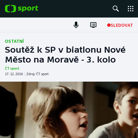
POPULÁRNÍ
SLEDOVAT
Fotbal
OSTATNÍ
Soutěž k SP v biatlonu Nové
Hokej
Město na Moravě - 3. kolo
Tenis
ČT sport
17. 12. 2016
|
Zdroj:
ČT sport
Atletika
Cyklistika
DALŠÍ SPORTY
Americký fotbal
NEPŘEHLÉDNĚTE