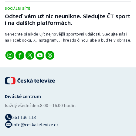
Stolní tenis
SOCIÁLNÍ SÍTĚ
Odteď vám už nic neunikne. Sledujte ČT sport
Triatlon
i na dalších platformách.
Veslování
Nenechte si nikde ujít nejnovější sportovní události. Sledujte nás i
na Facebooku, X, Instagramu, Threads či YouTube a buďte v obraze.
Vodní slalom
Volejbal
Ostatní
Divácké centrum
každý všední den:
8:00—16:00 hodin
261 136 113
info@ceskatelevize.cz