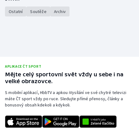
Olympijské hry
Ostatní
Soutěže
Archiv
Parasport
Plavání
Plážový volejbal
APLIKACE ČT SPORT
Ragby
Mějte celý sportovní svět vždy u sebe i na
velké obrazovce.
Rychlobruslení
S mobilní aplikací, HbbTV a apkou iVysílání ve své chytré televizi
Rychlostní kanoistika
máte ČT sport vždy po ruce. Sledujte přímé přenosy, články a
bonusový obsah kdekoli a kdykoli.
Short track
Sportovní střelba