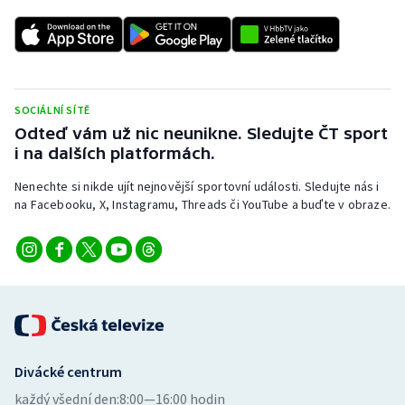
Stolní tenis
Triatlon
Veslování
SOCIÁLNÍ SÍTĚ
Odteď vám už nic neunikne. Sledujte ČT sport
Vodní slalom
i na dalších platformách.
Volejbal
Nenechte si nikde ujít nejnovější sportovní události. Sledujte nás i
na Facebooku, X, Instagramu, Threads či YouTube a buďte v obraze.
Ostatní
Divácké centrum
každý všední den:
8:00—16:00 hodin