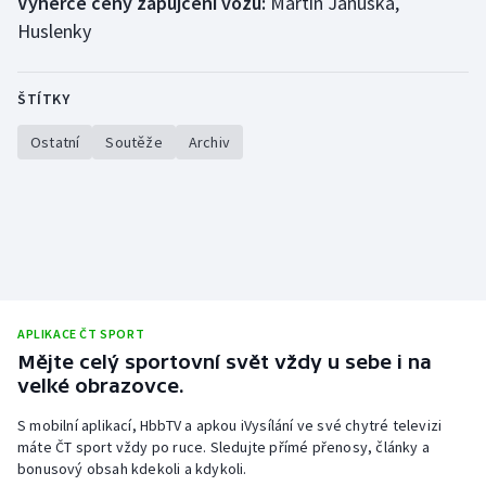
Výherce ceny zapůjčení vozu:
Martin Januška,
Huslenky
Olympijské hry
Parasport
ŠTÍTKY
Plavání
Ostatní
Soutěže
Archiv
Plážový volejbal
Ragby
Rychlobruslení
APLIKACE ČT SPORT
Rychlostní kanoistika
Mějte celý sportovní svět vždy u sebe i na
velké obrazovce.
Short track
S mobilní aplikací, HbbTV a apkou iVysílání ve své chytré televizi
máte ČT sport vždy po ruce. Sledujte přímé přenosy, články a
Sportovní střelba
bonusový obsah kdekoli a kdykoli.