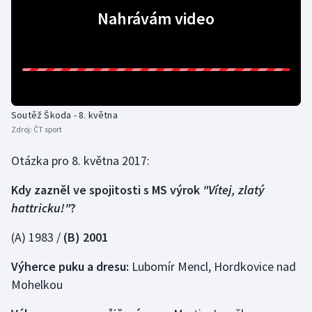
Nahrávám video
Gymnastika
Házená
Jezdectví
Soutěž Škoda - 8. května
Zdroj:
ČT sport
Judo
Otázka pro 8. května 2017:
Krasobruslení
Kdy zazněl ve spojitosti s MS výrok
"Vítej, zlatý
Lezení
hattricku!"
?
Lyže a snowboard
(A) 1983 /
(B) 2001
Výherce puku a dresu:
Lubomír Mencl, Hordkovice nad
Moderní pětiboj
Mohelkou
Motorsport