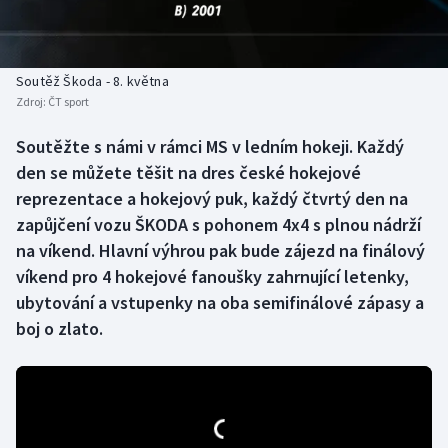
Baseball a softbal
Soutěže
Basketbal
Historické návraty
Soutěž Škoda - 8. května
Zdroj:
ČT sport
Biatlon
Aplikace ČT sport
Soutěžte s námi v rámci MS v ledním hokeji. Každý
Boby a skeleton
AZ kvíz
den se můžete těšit na dres české hokejové
reprezentace a hokejový puk, každý čtvrtý den na
Box
zapůjčení vozu ŠKODA s pohonem 4x4 s plnou nádrží
na víkend. Hlavní výhrou pak bude zájezd na finálový
Curling
víkend pro 4 hokejové fanoušky zahrnující letenky,
ubytování a vstupenky na oba semifinálové zápasy a
Dostihy
boj o zlato.
Florbal
Futsal
Golf