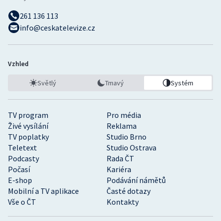
261 136 113
info@ceskatelevize.cz
Vzhled
Světlý
Tmavý
Systém
TV program
Pro média
Živé vysílání
Reklama
TV poplatky
Studio Brno
Teletext
Studio Ostrava
Podcasty
Rada ČT
Počasí
Kariéra
E-shop
Podávání námětů
Mobilní a TV aplikace
Časté dotazy
Vše o ČT
Kontakty