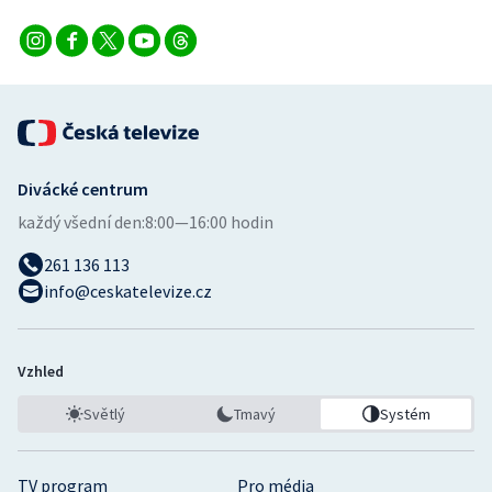
Stolní tenis
Triatlon
Veslování
Vodní slalom
Divácké centrum
každý všední den:
8:00—16:00 hodin
Volejbal
261 136 113
Ostatní
info@ceskatelevize.cz
Vzhled
Světlý
Tmavý
Systém
TV program
Pro média