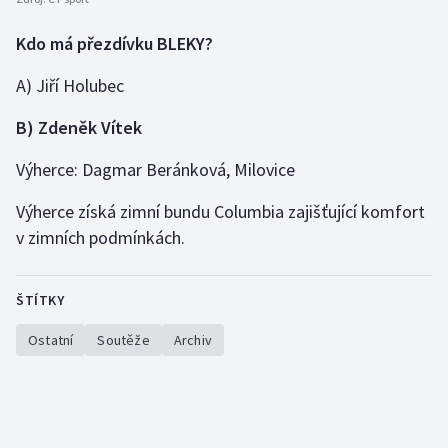
Kdo má přezdívku BLEKY?
Gymnastika
A) Jiří Holubec
Házená
B) Zdeněk Vítek
Jezdectví
Výherce: Dagmar Beránková, Milovice
Judo
Výherce získá zimní bundu Columbia zajišťující komfort
v zimních podmínkách.
Krasobruslení
Lezení
ŠTÍTKY
Lyže a snowboard
Ostatní
Soutěže
Archiv
Moderní pětiboj
Motorsport