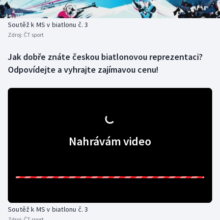
Baseball a softbal
Soutěže
Soutěž k MS v biatlonu č. 3
Basketbal
Historické návraty
Zdroj:
ČT sport
Biatlon
Aplikace ČT sport
Jak dobře znáte českou biatlonovou reprezentaci?
Odpovídejte a vyhrajte zajímavou cenu!
Boby a skeleton
AZ kvíz
Box
Curling
Nahrávám video
Dostihy
Florbal
Futsal
Soutěž k MS v biatlonu č. 3
Golf
Zdroj:
ČT sport