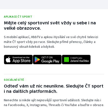
Olympijské hry
APLIKACE ČT SPORT
Parasport
Mějte celý sportovní svět vždy u sebe i na
velké obrazovce.
Plavání
S mobilní aplikací, HbbTV a apkou iVysílání ve své chytré televizi
máte ČT sport vždy po ruce. Sledujte přímé přenosy, články a
Plážový volejbal
bonusový obsah kdekoli a kdykoli.
Ragby
Rychlobruslení
Rychlostní kanoistika
SOCIÁLNÍ SÍTĚ
Odteď vám už nic neunikne. Sledujte ČT sport
Short track
i na dalších platformách.
Sportovní střelba
Nenechte si nikde ujít nejnovější sportovní události. Sledujte nás i
na Facebooku, X, Instagramu, Threads či YouTube a buďte v obraze.