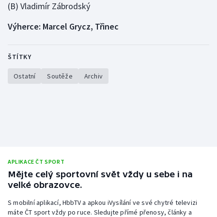
(B) Vladimír Zábrodský
Olympijské hry
Výherce: Marcel Grycz, Třinec
Parasport
ŠTÍTKY
Plavání
Ostatní
Soutěže
Archiv
Plážový volejbal
Ragby
Rychlobruslení
Rychlostní kanoistika
APLIKACE ČT SPORT
Mějte celý sportovní svět vždy u sebe i na
Short track
velké obrazovce.
Sportovní střelba
S mobilní aplikací, HbbTV a apkou iVysílání ve své chytré televizi
máte ČT sport vždy po ruce. Sledujte přímé přenosy, články a