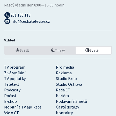
každý všední den:
8:00—16:00 hodin
261 136 113
info@ceskatelevize.cz
Vzhled
Světlý
Tmavý
Systém
TV program
Pro média
Živé vysílání
Reklama
TV poplatky
Studio Brno
Teletext
Studio Ostrava
Podcasty
Rada ČT
Počasí
Kariéra
E-shop
Podávání námětů
Mobilní a TV aplikace
Časté dotazy
Vše o ČT
Kontakty