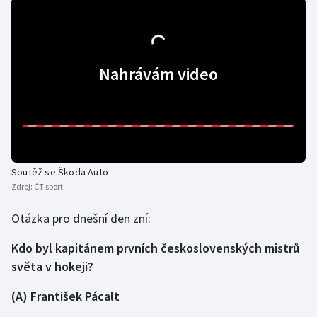
Gymnastika
Házená
Nahrávám video
Jezdectví
Judo
Krasobruslení
Soutěž se Škoda Auto
Zdroj:
ČT sport
Lezení
Otázka pro dnešní den zní:
Lyže a snowboard
Kdo byl kapitánem prvních československých mistrů
světa v hokeji?
Moderní pětiboj
(A) František Pácalt
Motorsport