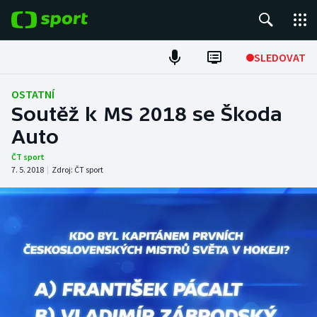
POPULÁRNÍ
SLEDOVAT
Fotbal
OSTATNÍ
Soutěž k MS 2018 se Škoda
Hokej
Auto
Tenis
ČT sport
7. 5. 2018
|
Zdroj:
ČT sport
Atletika
Cyklistika
DALŠÍ SPORTY
Americký fotbal
NEPŘEHLÉDNĚTE