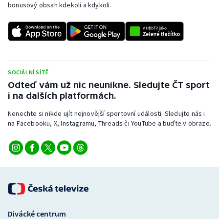
bonusový obsah kdekoli a kdykoli.
Stolní tenis
Triatlon
Veslování
SOCIÁLNÍ SÍTĚ
Vodní slalom
Odteď vám už nic neunikne. Sledujte ČT sport
i na dalších platformách.
Volejbal
Nenechte si nikde ujít nejnovější sportovní události. Sledujte nás i
na Facebooku, X, Instagramu, Threads či YouTube a buďte v obraze.
Ostatní
Divácké centrum