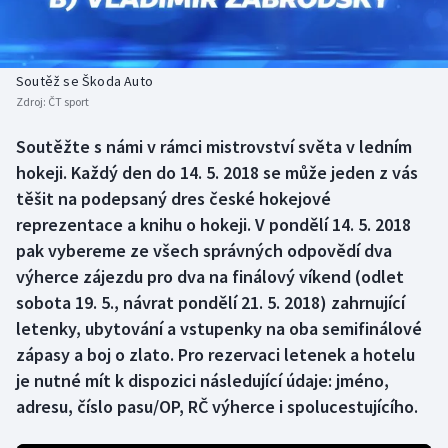
Baseball a softbal
Soutěže
Basketbal
Historické návraty
Soutěž se Škoda Auto
Zdroj:
ČT sport
Biatlon
Aplikace ČT sport
Soutěžte s námi v rámci mistrovství světa v ledním
Boby a skeleton
AZ kvíz
hokeji. Každý den do 14. 5. 2018 se může jeden z vás
těšit na podepsaný dres české hokejové
Box
reprezentace a knihu o hokeji. V pondělí 14. 5. 2018
pak vybereme ze všech správných odpovědí dva
Curling
výherce zájezdu pro dva na finálový víkend (odlet
sobota 19. 5., návrat pondělí 21. 5. 2018) zahrnující
Dostihy
letenky, ubytování a vstupenky na oba semifinálové
Florbal
zápasy a boj o zlato. Pro rezervaci letenek a hotelu
je nutné mít k dispozici následující údaje: jméno,
Futsal
adresu, číslo pasu/OP, RČ výherce i spolucestujícího.
Golf