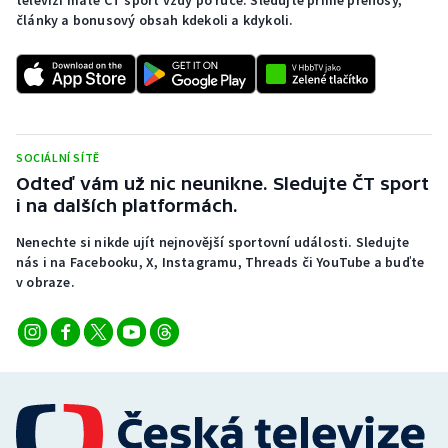
televizi máte ČT sport vždy po ruce. Sledujte přímé přenosy,
Stolní tenis
články a bonusový obsah kdekoli a kdykoli.
Triatlon
Veslování
Vodní slalom
SOCIÁLNÍ SÍTĚ
Odteď vám už nic neunikne. Sledujte ČT sport
i na dalších platformách.
Volejbal
Nenechte si nikde ujít nejnovější sportovní události. Sledujte
Ostatní
nás i na Facebooku, X, Instagramu, Threads či YouTube a buďte
v obraze.