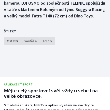
kamerou DJI OSMO od společnosti TELINK, spolujízdu
Olympijské hry
v tatře s Martinem Kolomým od týmu Buggyra Racing
a velký model Tatra T148 (72 cm) od Dino Toys.
Parasport
Plavání
ŠTÍTKY
Ostatní
Soutěže
Archiv
Plážový volejbal
Ragby
Rychlobruslení
Rychlostní kanoistika
APLIKACE ČT SPORT
Short track
Mějte celý sportovní svět vždy u sebe i na
velké obrazovce.
Sportovní střelba
S mobilní aplikací, HbbTV a apkou iVysílání ve své chytré