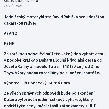
Soutěž Dakar - 4. ledna
Zdroj:
ČT sport
Gymnastika
Jede český motocyklista David Pabiška svou desátou
dakarskou rallye?
Házená
A) ANO
Jezdectví
B) NE
Judo
Za správnou odpověď můžete každý den vyhrát cenu
Krasobruslení
v podobě knížky o Dakaru Dlouhá křivolaká cesta od
Josefa Kaliny a modelu Tatra T148 (30 cm) od Dino
Lezení
Toys. Výhry budou rozesílány po skončení soutěže.
Lyže a snowboard
Výherce:
Jiří Podnecký, Kutná Hora
Ze všech správných odpovědí bude po skončení
Moderní pětiboj
Dakaru vylosován jeden celkový výherce, který
Motorsport
obdrží tyto ceny: ruční stabilizátor kamery s UHD