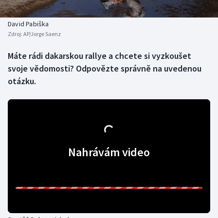
Baseball a softbal
Soutěže
David Pabiška
Basketbal
Historické návraty
Zdroj:
AP/Jorge Saenz
Biatlon
Aplikace ČT sport
Máte rádi dakarskou rallye a chcete si vyzkoušet
svoje vědomosti? Odpovězte správně na uvedenou
Boby a skeleton
AZ kvíz
otázku.
Box
Curling
Dostihy
Nahrávám video
Florbal
Futsal
Golf