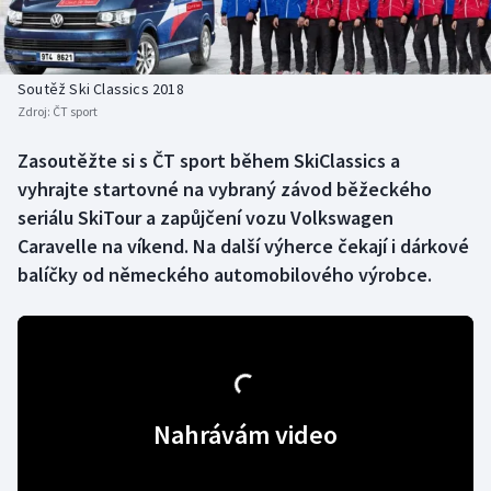
Baseball a softbal
Soutěže
Basketbal
Historické návraty
Soutěž Ski Classics 2018
Zdroj:
ČT sport
Biatlon
Aplikace ČT sport
Zasoutěžte si s ČT sport během SkiClassics a
Boby a skeleton
AZ kvíz
vyhrajte startovné na vybraný závod běžeckého
seriálu SkiTour a zapůjčení vozu Volkswagen
Box
Caravelle na víkend. Na další výherce čekají i dárkové
balíčky od německého automobilového výrobce.
Curling
Dostihy
Florbal
Nahrávám video
Futsal
Golf