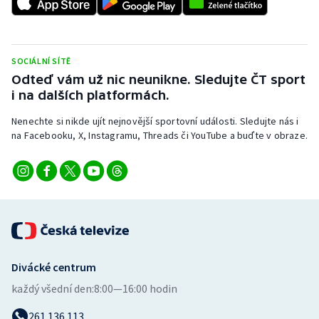
Stolní tenis
Triatlon
SOCIÁLNÍ SÍTĚ
Veslování
Odteď vám už nic neunikne. Sledujte ČT sport
i na dalších platformách.
Vodní slalom
Nenechte si nikde ujít nejnovější sportovní události. Sledujte nás i
na Facebooku, X, Instagramu, Threads či YouTube a buďte v obraze.
Volejbal
Ostatní
Divácké centrum
každý všední den:
8:00—16:00 hodin
261 136 113