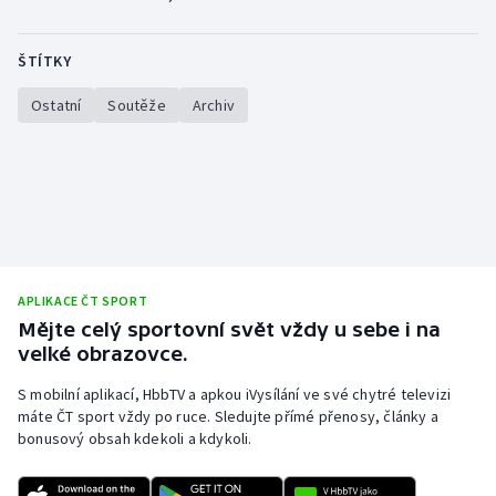
Olympijské hry
ŠTÍTKY
Parasport
Ostatní
Soutěže
Archiv
Plavání
Plážový volejbal
Ragby
Rychlobruslení
APLIKACE ČT SPORT
Mějte celý sportovní svět vždy u sebe i na
Rychlostní kanoistika
velké obrazovce.
S mobilní aplikací, HbbTV a apkou iVysílání ve své chytré televizi
Short track
máte ČT sport vždy po ruce. Sledujte přímé přenosy, články a
bonusový obsah kdekoli a kdykoli.
Sportovní střelba