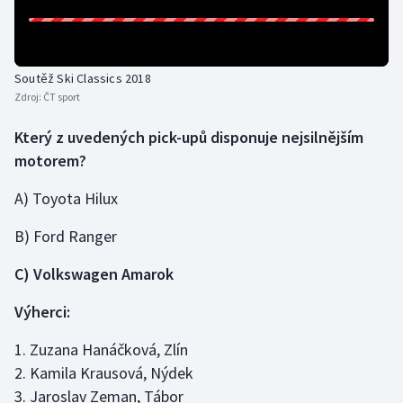
Gymnastika
Soutěž Ski Classics 2018
Házená
Zdroj:
ČT sport
Jezdectví
Který z uvedených pick-upů disponuje nejsilnějším
motorem?
Judo
A) Toyota Hilux
Krasobruslení
B) Ford Ranger
Lezení
C) Volkswagen Amarok
Lyže a snowboard
Výherci:
Moderní pětiboj
1. Zuzana Hanáčková, Zlín
2. Kamila Krausová, Nýdek
Motorsport
3. Jaroslav Zeman, Tábor