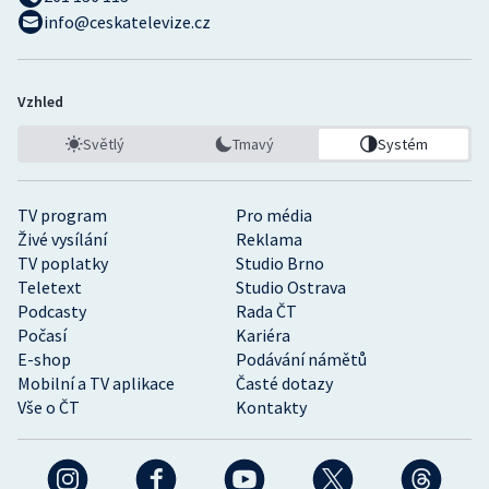
info@ceskatelevize.cz
Vzhled
Světlý
Tmavý
Systém
TV program
Pro média
Živé vysílání
Reklama
TV poplatky
Studio Brno
Teletext
Studio Ostrava
Podcasty
Rada ČT
Počasí
Kariéra
E-shop
Podávání námětů
Mobilní a TV aplikace
Časté dotazy
Vše o ČT
Kontakty