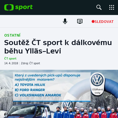
POPULÁRNÍ
SLEDOVAT
Fotbal
OSTATNÍ
Soutěž ČT sport k dálkovému
Hokej
běhu Ylläs–Levi
Tenis
ČT sport
14. 4. 2018
|
Zdroj:
ČT sport
Atletika
Cyklistika
DALŠÍ SPORTY
Americký fotbal
NEPŘEHLÉDNĚTE